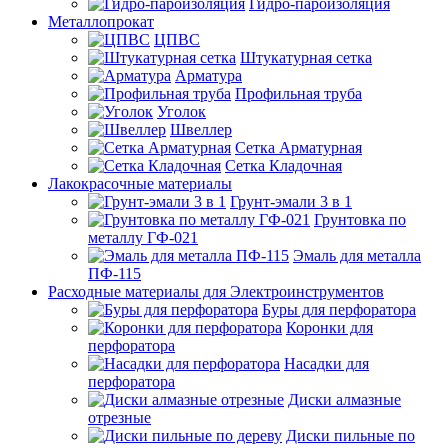
Гидро-пароизоляция
Металлопрокат
ЦПВС
Штукатурная сетка
Арматура
Профильная труба
Уголок
Швеллер
Сетка Арматурная
Сетка Кладочная
Лакокрасочные материалы
Грунт-эмали 3 в 1
Грунтовка по
металлу ГФ-021
Эмаль для металла
ПФ-115
Расходные материалы для Электроинструментов
Буры для перфоратора
Коронки для
перфоратора
Насадки для
перфоратора
Диски алмазные
отрезные
Диски пильные по