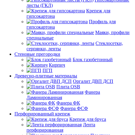
листы (ГКЛ)
Крепеж для
гипсокартона
Профиль для
гипсокартона
Маяки, профили
специальные
Стеклосетки,
серпянки, ленты
Стеновые прегородки
Блок газобетонный
Кирпич
ПГП
Древесно-плитные материалы
Оргалит ДВП ДСП
Плита OSB
Фанера
Ламинированная
Фанера ФК
Фанера ФСФ
Перфорированный крепеж
Крепеж для бруса
Лента
перфорированная