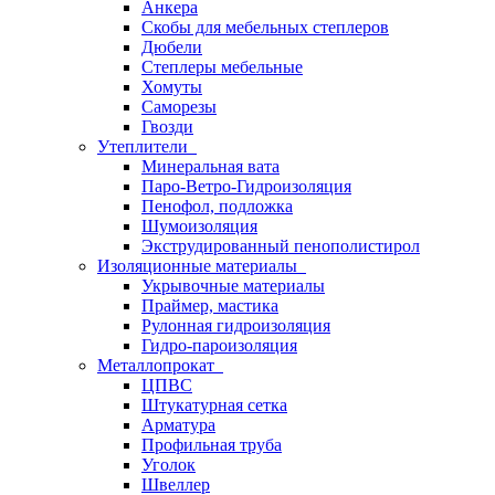
Анкера
Скобы для мебельных степлеров
Дюбели
Степлеры мебельные
Хомуты
Саморезы
Гвозди
Утеплители
Минеральная вата
Паро-Ветро-Гидроизоляция
Пенофол, подложка
Шумоизоляция
Экструдированный пенополистирол
Изоляционные материалы
Укрывочные материалы
Праймер, мастика
Рулонная гидроизоляция
Гидро-пароизоляция
Металлопрокат
ЦПВС
Штукатурная сетка
Арматура
Профильная труба
Уголок
Швеллер