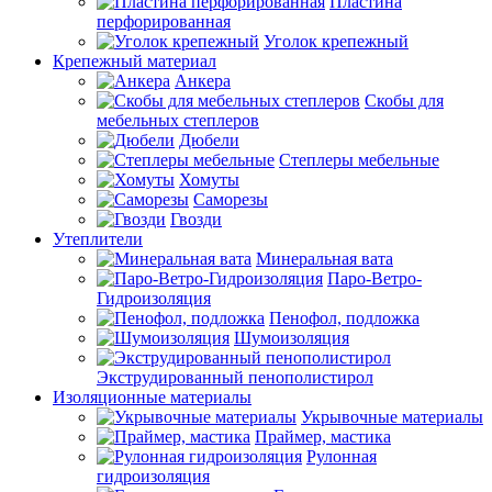
Пластина
перфорированная
Уголок крепежный
Крепежный материал
Анкера
Скобы для
мебельных степлеров
Дюбели
Степлеры мебельные
Хомуты
Саморезы
Гвозди
Утеплители
Минеральная вата
Паро-Ветро-
Гидроизоляция
Пенофол, подложка
Шумоизоляция
Экструдированный пенополистирол
Изоляционные материалы
Укрывочные материалы
Праймер, мастика
Рулонная
гидроизоляция