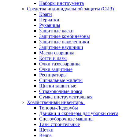
Наборы инструмента
Средства индивидуальной защиты (СИЗ)
Краги
Перчатки
Рукавицы
Защитные каски
Защитные комбинезоны
Защитные наколенники
Защитные наушники
Маски сварщика
Когти и лазы
Очки газосварщика
Очки защитные
Респираторы
Сигнальные жилеты
Щитки защитные
Страховочные пояса
Сумка инструментальная
Хозяйственный инвентарь
Топоры-Ледорубы
Движки и скреперы для уборки снега
Снегоуборочные машины
Тазы строительные
Щетки
Ведра