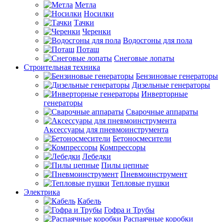
Метла
Носилки
Тачки
Черенки
Водосгоны для пола
Поташ
Снеговые лопаты
Строительная техника
Бензиновые генераторы
Дизельные генераторы
Инверторные
генераторы
Сварочные аппараты
Аксессуары для пневмоинструмента
Бетоносмесители
Компрессоры
Лебедки
Пилы цепные
Пневмоинструмент
Тепловые пушки
Электрика
Кабель
Гофра и Трубы
Распаячные коробки