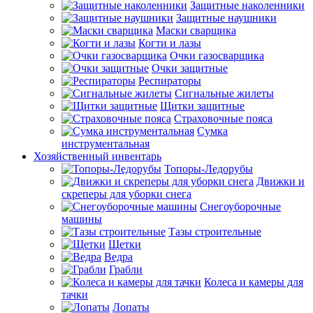
Защитные наколенники
Защитные наушники
Маски сварщика
Когти и лазы
Очки газосварщика
Очки защитные
Респираторы
Сигнальные жилеты
Щитки защитные
Страховочные пояса
Сумка
инструментальная
Хозяйственный инвентарь
Топоры-Ледорубы
Движки и
скреперы для уборки снега
Снегоуборочные
машины
Тазы строительные
Щетки
Ведра
Грабли
Колеса и камеры для
тачки
Лопаты