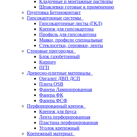
Кладочные и монтажные растворы
Шпаклевки готовые к применению
Грунтовка Бетоноконтакт
Гипсокартонные системы
Гипсокартонные листы (ГКЛ)
Крепеж для гипсокартона
Профиль для гипсокартона
Маяки, профили специальные
Стеклосетки, серпянки, ленты
Стеновые прегородки
Блок газобетонный
Кирпич
ПГП
Древесно-плитные материалы
Оргалит ДВП ДСП
Плита OSB
Фанера Ламинированная
Фанера ФК
Фанера ФСФ
Перфорированный крепеж
Крепеж для бруса
Лента перфорированная
Пластина перфорированная
Уголок крепежный
Крепежный материал