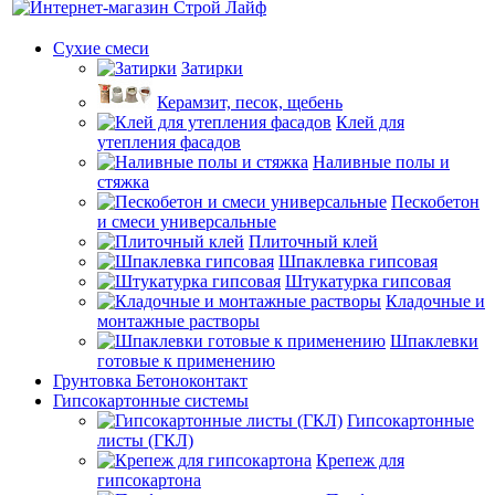
Сухие смеси
Затирки
Керамзит, песок, щебень
Клей для
утепления фасадов
Наливные полы и
стяжка
Пескобетон
и смеси универсальные
Плиточный клей
Шпаклевка гипсовая
Штукатурка гипсовая
Кладочные и
монтажные растворы
Шпаклевки
готовые к применению
Грунтовка Бетоноконтакт
Гипсокартонные системы
Гипсокартонные
листы (ГКЛ)
Крепеж для
гипсокартона