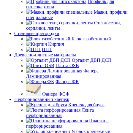
Профиль для
гипсокартона
Маяки, профили
специальные
Стеклосетки,
серпянки, ленты
Стеновые прегородки
Блок газобетонный
Кирпич
ПГП
Древесно-плитные материалы
Оргалит ДВП ДСП
Плита OSB
Фанера
Ламинированная
Фанера ФК
Фанера ФСФ
Перфорированный крепеж
Крепеж для бруса
Лента
перфорированная
Пластина
перфорированная
Уголок крепежный