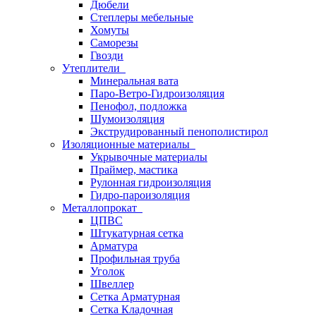
Дюбели
Степлеры мебельные
Хомуты
Саморезы
Гвозди
Утеплители
Минеральная вата
Паро-Ветро-Гидроизоляция
Пенофол, подложка
Шумоизоляция
Экструдированный пенополистирол
Изоляционные материалы
Укрывочные материалы
Праймер, мастика
Рулонная гидроизоляция
Гидро-пароизоляция
Металлопрокат
ЦПВС
Штукатурная сетка
Арматура
Профильная труба
Уголок
Швеллер
Сетка Арматурная
Сетка Кладочная