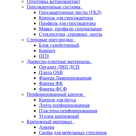
Грунтовка Бетоноконтакт
Гипсокартонные системы
Гипсокартонные листы (ГКЛ)
Крепеж для гипсокартона
Профиль для гипсокартона
Маяки, профили специальные
Стеклосетки, серпянки, ленты
Стеновые прегородки
Блок газобетонный
Кирпич
ПГП
Древесно-плитные материалы
Оргалит ДВП ДСП
Плита OSB
Фанера Ламинированная
Фанера ФК
Фанера ФСФ
Перфорированный крепеж
Крепеж для бруса
Лента перфорированная
Пластина перфорированная
Уголок крепежный
Крепежный материал
Анкера
Скобы для мебельных степлеров