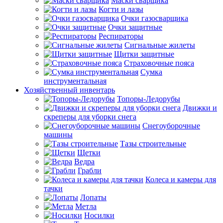
Маски сварщика
Когти и лазы
Очки газосварщика
Очки защитные
Респираторы
Сигнальные жилеты
Щитки защитные
Страховочные пояса
Сумка
инструментальная
Хозяйственный инвентарь
Топоры-Ледорубы
Движки и
скреперы для уборки снега
Снегоуборочные
машины
Тазы строительные
Щетки
Ведра
Грабли
Колеса и камеры для
тачки
Лопаты
Метла
Носилки