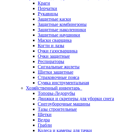
Краги
Перчатки
Рукавицы
Защитные каски
Защитные комбинезоны
Защитные наколенники
Защитные наушники
Маски сварщика
Когти и лазы
Очки газосварщика
Очки защитные
Респираторы
Сигнальные жилеты
Щитки защитные
Страховочные пояса
Сумка инструментальная
Хозяйственный инвентарь
Топоры-Ледорубы
Движки и скреперы для уборки снега
Снегоуборочные машины
Тазы строительные
Щетки
Ведра
Грабли
Колеса и камеры для тачки