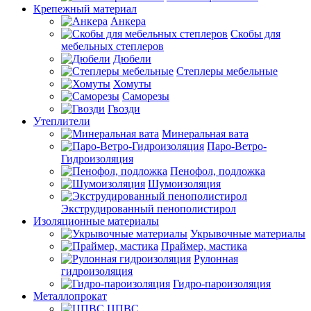
Крепежный материал
Анкера
Скобы для
мебельных степлеров
Дюбели
Степлеры мебельные
Хомуты
Саморезы
Гвозди
Утеплители
Минеральная вата
Паро-Ветро-
Гидроизоляция
Пенофол, подложка
Шумоизоляция
Экструдированный пенополистирол
Изоляционные материалы
Укрывочные материалы
Праймер, мастика
Рулонная
гидроизоляция
Гидро-пароизоляция
Металлопрокат
ЦПВС