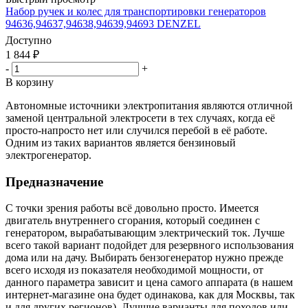
Набор ручек и колес для транспортировки генераторов
94636,94637,94638,94639,94693 DENZEL
Доступно
1 844
₽
-
+
В корзину
Автономные источники электропитания являются отличной
заменой центральной электросети в тех случаях, когда её
просто-напросто нет или случился перебой в её работе.
Одним из таких вариантов является бензиновый
электрогенератор.
Предназначение
С точки зрения работы всё довольно просто. Имеется
двигатель внутреннего сгорания, который соединен с
генератором, вырабатывающим электрический ток. Лучше
всего такой вариант подойдет для резервного использования
дома или на дачу. Выбирать бензогенератор нужно прежде
всего исходя из показателя необходимой мощности, от
данного параметра зависит и цена самого аппарата (в нашем
интернет-магазине она будет одинакова, как для Москвы, так
и для других регионов). Лучшие варианты для походов или