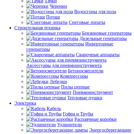
Тачки
Черенки
Водосгоны для пола
Поташ
Снеговые лопаты
Строительная техника
Бензиновые генераторы
Дизельные генераторы
Инверторные
генераторы
Сварочные аппараты
Аксессуары для пневмоинструмента
Бетоносмесители
Компрессоры
Лебедки
Пилы цепные
Пневмоинструмент
Тепловые пушки
Электрика
Кабель
Гофра и Трубы
Распаячные коробки
Удлинители
Энергосберегающие