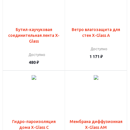
Бутил-каучуковая
Ветро влагозащита для
соединительная лента X-
стен X-Glass A
Glass
Доступно
Доступно
1 171
₽
480
₽
Гидро-пароизоляция
Мембрана диффузионная
дома X-Glass C
X-Glass АМ