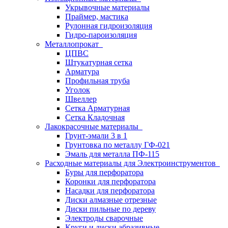
Укрывочные материалы
Праймер, мастика
Рулонная гидроизоляция
Гидро-пароизоляция
Металлопрокат
ЦПВС
Штукатурная сетка
Арматура
Профильная труба
Уголок
Швеллер
Сетка Арматурная
Сетка Кладочная
Лакокрасочные материалы
Грунт-эмали 3 в 1
Грунтовка по металлу ГФ-021
Эмаль для металла ПФ-115
Расходные материалы для Электроинструментов
Буры для перфоратора
Коронки для перфоратора
Насадки для перфоратора
Диски алмазные отрезные
Диски пильные по дереву
Электроды сварочные
Круги и диски абразивные