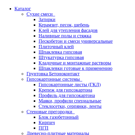
Каталог
Сухие смеси
Затирки
Керамзит, песок, щебень
Клей для утепления фасадов
Наливные полы и стяжка
Пескобетон и смеси универсальные
Плиточный клей
Шпаклевка гипсовая
Штукатурка гипсовая
Кладочные и монтажные растворы
Шпаклевки готовые к применению
Грунтовка Бетоноконтакт
Гипсокартонные системы
Гипсокартонные листы (ГКЛ)
Крепеж для гипсокартона
Профиль для гипсокартона
Маяки, профили специальные
Стеклосетки, серпянки, ленты
Стеновые прегородки
Блок газобетонный
Кирпич
ПГП
Древесно-плитные материалы