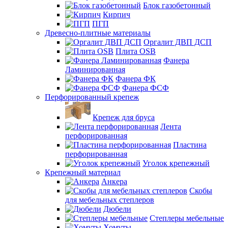
Блок газобетонный
Кирпич
ПГП
Древесно-плитные материалы
Оргалит ДВП ДСП
Плита OSB
Фанера
Ламинированная
Фанера ФК
Фанера ФСФ
Перфорированный крепеж
Крепеж для бруса
Лента
перфорированная
Пластина
перфорированная
Уголок крепежный
Крепежный материал
Анкера
Скобы
для мебельных степлеров
Дюбели
Степлеры мебельные
Хомуты