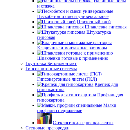
Наливные полы
и стяжка
Пескобетон и смеси универсальные
Плиточный клей
Шпаклевка гипсовая
Штукатурка
гипсовая
Кладочные и монтажные растворы
Шпаклевки готовые к применению
Грунтовка Бетоноконтакт
Гипсокартонные системы
Гипсокартонные листы (ГКЛ)
Крепеж для
гипсокартона
Профиль для
гипсокартона
Маяки,
профили специальные
Стеклосетки, серпянки, ленты
Стеновые прегородки