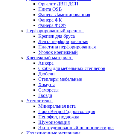
Оргалит ДВП ДСП
Плита OSB
Фанера Ламинированная
Фанера ФК
Фанера ФСФ
Перфорированный крепеж
Крепеж для бруса
Лента перфорированная
Пластина перфорированная
Уголок крепежный
Крепежный материал
Анкера
Скобы для мебельных степлеров
Дюбели
Степлеры мебельные
Хомуты
Саморезы
Гвозди
Утеплители
Минеральная вата
Паро-Ветро-Гидроизоляция
Пенофол, подложка
Шумоизоляция
Экструдированный пенополистирол
Изоляционные материалы