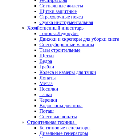
Респираторы
Сигнальные жилеты
Щитки защитные
Страховочные пояса
Сумка инструментальная
Хозяйственный инвентарь
Топоры-Ледорубы
Движки и скреперы для уборки снега
Снегоуборочные машины
Тазы строительные
Щетки
Ведра
Грабли
Колеса и камеры для тачки
Лопаты
Метла
Носилки
Тачки
Черенки
Водосгоны для пола
Поташ
Снеговые лопаты
Строительная техника
Бензиновые генераторы
Дизельные генераторы