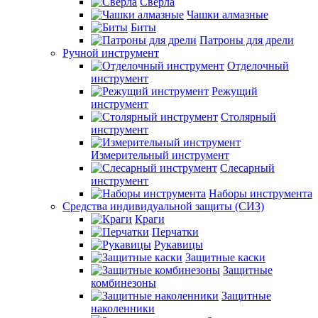
Сверла
Чашки алмазные
Биты
Патроны для дрели
Ручной инструмент
Отделочный
инструмент
Режущий
инструмент
Столярный
инструмент
Измерительный инструмент
Слесарный
инструмент
Наборы инструмента
Средства индивидуальной защиты (СИЗ)
Краги
Перчатки
Рукавицы
Защитные каски
Защитные
комбинезоны
Защитные
наколенники