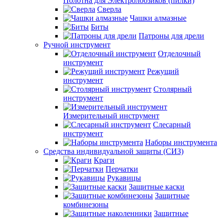
Полотна для Электролобзиков (пилки)
Сверла
Чашки алмазные
Биты
Патроны для дрели
Ручной инструмент
Отделочный
инструмент
Режущий
инструмент
Столярный
инструмент
Измерительный инструмент
Слесарный
инструмент
Наборы инструмента
Средства индивидуальной защиты (СИЗ)
Краги
Перчатки
Рукавицы
Защитные каски
Защитные
комбинезоны
Защитные