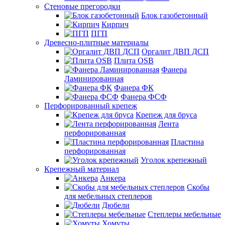
Стеновые прегородки
Блок газобетонный
Кирпич
ПГП
Древесно-плитные материалы
Оргалит ДВП ДСП
Плита OSB
Фанера
Ламинированная
Фанера ФК
Фанера ФСФ
Перфорированный крепеж
Крепеж для бруса
Лента
перфорированная
Пластина
перфорированная
Уголок крепежный
Крепежный материал
Анкера
Скобы
для мебельных степлеров
Дюбели
Степлеры мебельные
Хомуты