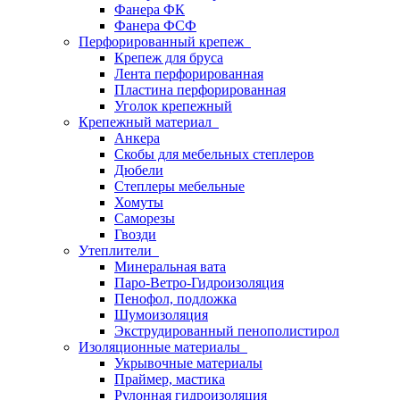
Фанера ФК
Фанера ФСФ
Перфорированный крепеж
Крепеж для бруса
Лента перфорированная
Пластина перфорированная
Уголок крепежный
Крепежный материал
Анкера
Скобы для мебельных степлеров
Дюбели
Степлеры мебельные
Хомуты
Саморезы
Гвозди
Утеплители
Минеральная вата
Паро-Ветро-Гидроизоляция
Пенофол, подложка
Шумоизоляция
Экструдированный пенополистирол
Изоляционные материалы
Укрывочные материалы
Праймер, мастика
Рулонная гидроизоляция