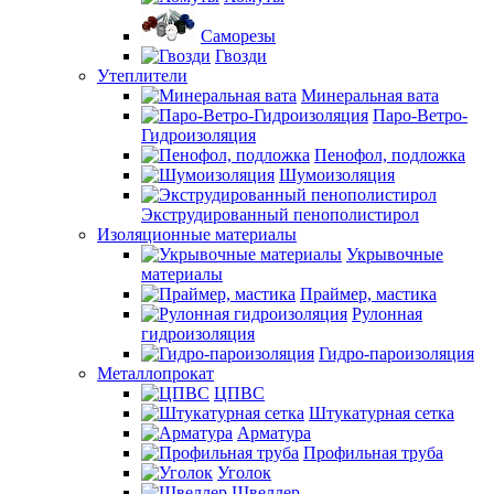
Саморезы
Гвозди
Утеплители
Минеральная вата
Паро-Ветро-
Гидроизоляция
Пенофол, подложка
Шумоизоляция
Экструдированный пенополистирол
Изоляционные материалы
Укрывочные
материалы
Праймер, мастика
Рулонная
гидроизоляция
Гидро-пароизоляция
Металлопрокат
ЦПВС
Штукатурная сетка
Арматура
Профильная труба
Уголок
Швеллер