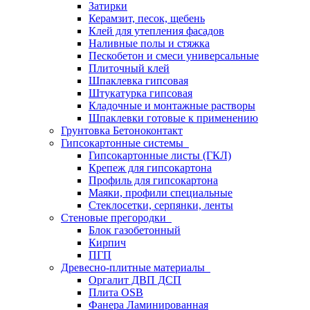
Затирки
Керамзит, песок, щебень
Клей для утепления фасадов
Наливные полы и стяжка
Пескобетон и смеси универсальные
Плиточный клей
Шпаклевка гипсовая
Штукатурка гипсовая
Кладочные и монтажные растворы
Шпаклевки готовые к применению
Грунтовка Бетоноконтакт
Гипсокартонные системы
Гипсокартонные листы (ГКЛ)
Крепеж для гипсокартона
Профиль для гипсокартона
Маяки, профили специальные
Стеклосетки, серпянки, ленты
Стеновые прегородки
Блок газобетонный
Кирпич
ПГП
Древесно-плитные материалы
Оргалит ДВП ДСП
Плита OSB
Фанера Ламинированная