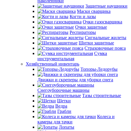
наколенники
Защитные наушники
Маски сварщика
Когти и лазы
Очки газосварщика
Очки защитные
Респираторы
Сигнальные жилеты
Щитки защитные
Страховочные пояса
Сумка
инструментальная
Хозяйственный инвентарь
Топоры-Ледорубы
Движки и скреперы для уборки снега
Снегоуборочные машины
Тазы строительные
Щетки
Ведра
Грабли
Колеса и
камеры для тачки
Лопаты