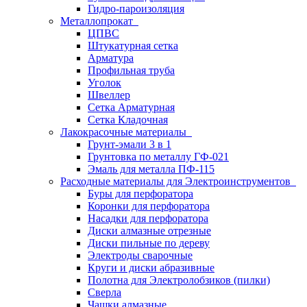
Гидро-пароизоляция
Металлопрокат
ЦПВС
Штукатурная сетка
Арматура
Профильная труба
Уголок
Швеллер
Сетка Арматурная
Сетка Кладочная
Лакокрасочные материалы
Грунт-эмали 3 в 1
Грунтовка по металлу ГФ-021
Эмаль для металла ПФ-115
Расходные материалы для Электроинструментов
Буры для перфоратора
Коронки для перфоратора
Насадки для перфоратора
Диски алмазные отрезные
Диски пильные по дереву
Электроды сварочные
Круги и диски абразивные
Полотна для Электролобзиков (пилки)
Сверла
Чашки алмазные