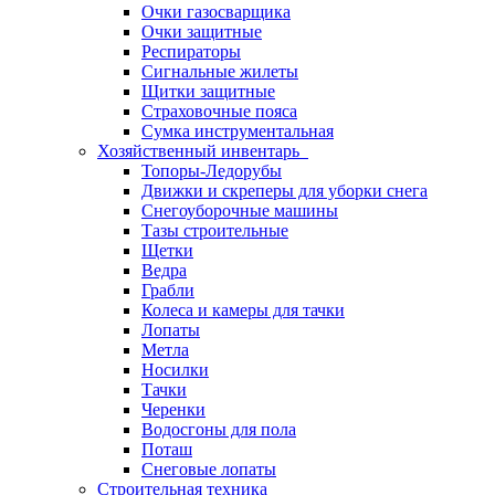
Очки газосварщика
Очки защитные
Респираторы
Сигнальные жилеты
Щитки защитные
Страховочные пояса
Сумка инструментальная
Хозяйственный инвентарь
Топоры-Ледорубы
Движки и скреперы для уборки снега
Снегоуборочные машины
Тазы строительные
Щетки
Ведра
Грабли
Колеса и камеры для тачки
Лопаты
Метла
Носилки
Тачки
Черенки
Водосгоны для пола
Поташ
Снеговые лопаты
Строительная техника