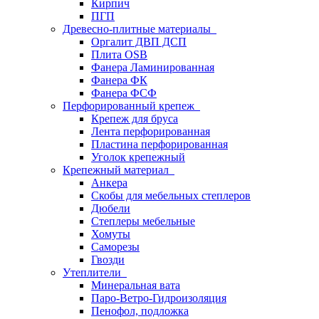
Кирпич
ПГП
Древесно-плитные материалы
Оргалит ДВП ДСП
Плита OSB
Фанера Ламинированная
Фанера ФК
Фанера ФСФ
Перфорированный крепеж
Крепеж для бруса
Лента перфорированная
Пластина перфорированная
Уголок крепежный
Крепежный материал
Анкера
Скобы для мебельных степлеров
Дюбели
Степлеры мебельные
Хомуты
Саморезы
Гвозди
Утеплители
Минеральная вата
Паро-Ветро-Гидроизоляция
Пенофол, подложка