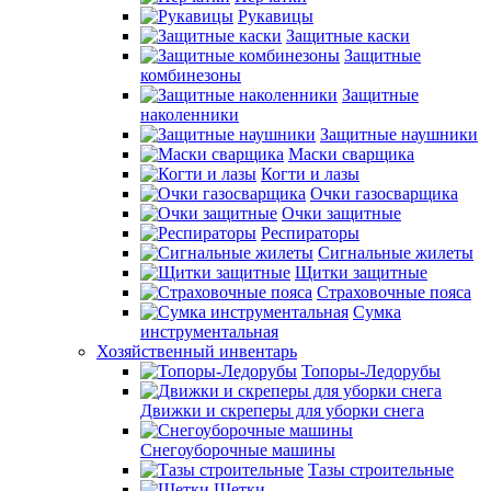
Рукавицы
Защитные каски
Защитные
комбинезоны
Защитные
наколенники
Защитные наушники
Маски сварщика
Когти и лазы
Очки газосварщика
Очки защитные
Респираторы
Сигнальные жилеты
Щитки защитные
Страховочные пояса
Сумка
инструментальная
Хозяйственный инвентарь
Топоры-Ледорубы
Движки и скреперы для уборки снега
Снегоуборочные машины
Тазы строительные
Щетки