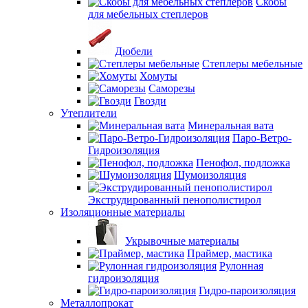
Скобы
для мебельных степлеров
Дюбели
Степлеры мебельные
Хомуты
Саморезы
Гвозди
Утеплители
Минеральная вата
Паро-Ветро-
Гидроизоляция
Пенофол, подложка
Шумоизоляция
Экструдированный пенополистирол
Изоляционные материалы
Укрывочные материалы
Праймер, мастика
Рулонная
гидроизоляция
Гидро-пароизоляция
Металлопрокат