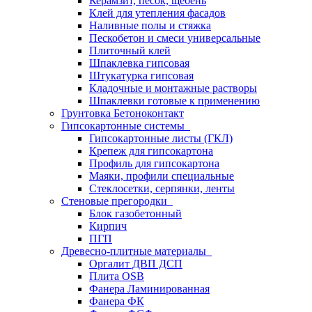
Керамзит, песок, щебень
Клей для утепления фасадов
Наливные полы и стяжка
Пескобетон и смеси универсальные
Плиточный клей
Шпаклевка гипсовая
Штукатурка гипсовая
Кладочные и монтажные растворы
Шпаклевки готовые к применению
Грунтовка Бетоноконтакт
Гипсокартонные системы
Гипсокартонные листы (ГКЛ)
Крепеж для гипсокартона
Профиль для гипсокартона
Маяки, профили специальные
Стеклосетки, серпянки, ленты
Стеновые прегородки
Блок газобетонный
Кирпич
ПГП
Древесно-плитные материалы
Оргалит ДВП ДСП
Плита OSB
Фанера Ламинированная
Фанера ФК