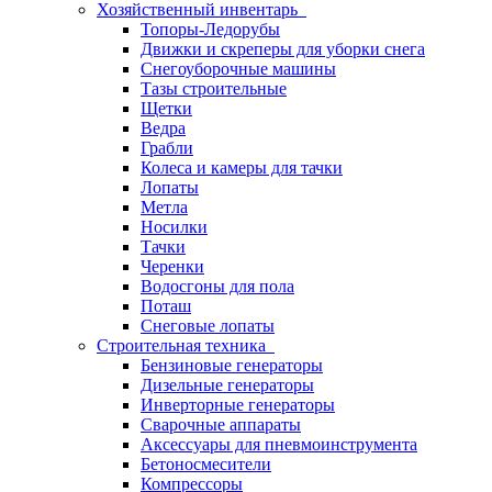
Хозяйственный инвентарь
Топоры-Ледорубы
Движки и скреперы для уборки снега
Снегоуборочные машины
Тазы строительные
Щетки
Ведра
Грабли
Колеса и камеры для тачки
Лопаты
Метла
Носилки
Тачки
Черенки
Водосгоны для пола
Поташ
Снеговые лопаты
Строительная техника
Бензиновые генераторы
Дизельные генераторы
Инверторные генераторы
Сварочные аппараты
Аксессуары для пневмоинструмента
Бетоносмесители
Компрессоры