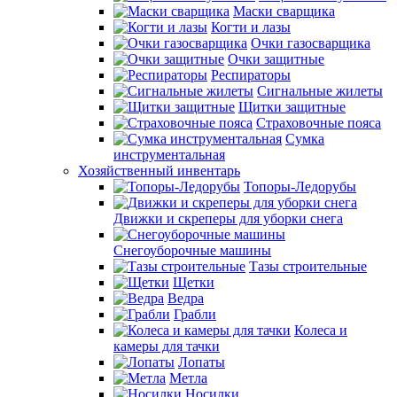
Маски сварщика
Когти и лазы
Очки газосварщика
Очки защитные
Респираторы
Сигнальные жилеты
Щитки защитные
Страховочные пояса
Сумка
инструментальная
Хозяйственный инвентарь
Топоры-Ледорубы
Движки и скреперы для уборки снега
Снегоуборочные машины
Тазы строительные
Щетки
Ведра
Грабли
Колеса и
камеры для тачки
Лопаты
Метла
Носилки