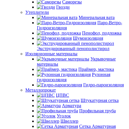
Саморезы
Гвозди
Утеплители
Минеральная вата
Паро-Ветро-
Гидроизоляция
Пенофол, подложка
Шумоизоляция
Экструдированный пенополистирол
Изоляционные материалы
Укрывочные
материалы
Праймер, мастика
Рулонная
гидроизоляция
Гидро-пароизоляция
Металлопрокат
ЦПВС
Штукатурная сетка
Арматура
Профильная труба
Уголок
Швеллер
Сетка Арматурная