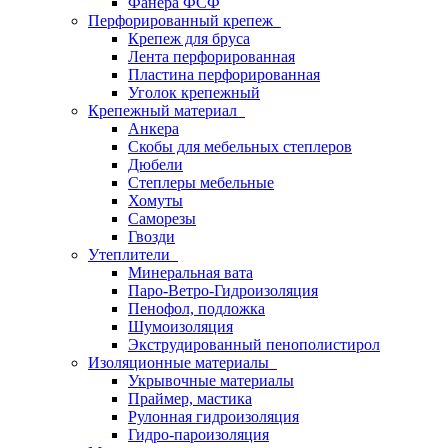
Фанера ФСФ
Перфорированный крепеж
Крепеж для бруса
Лента перфорированная
Пластина перфорированная
Уголок крепежный
Крепежный материал
Анкера
Скобы для мебельных степлеров
Дюбели
Степлеры мебельные
Хомуты
Саморезы
Гвозди
Утеплители
Минеральная вата
Паро-Ветро-Гидроизоляция
Пенофол, подложка
Шумоизоляция
Экструдированный пенополистирол
Изоляционные материалы
Укрывочные материалы
Праймер, мастика
Рулонная гидроизоляция
Гидро-пароизоляция