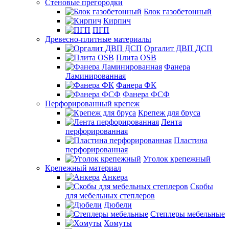
Стеновые прегородки
Блок газобетонный
Кирпич
ПГП
Древесно-плитные материалы
Оргалит ДВП ДСП
Плита OSB
Фанера
Ламинированная
Фанера ФК
Фанера ФСФ
Перфорированный крепеж
Крепеж для бруса
Лента
перфорированная
Пластина
перфорированная
Уголок крепежный
Крепежный материал
Анкера
Скобы
для мебельных степлеров
Дюбели
Степлеры мебельные
Хомуты