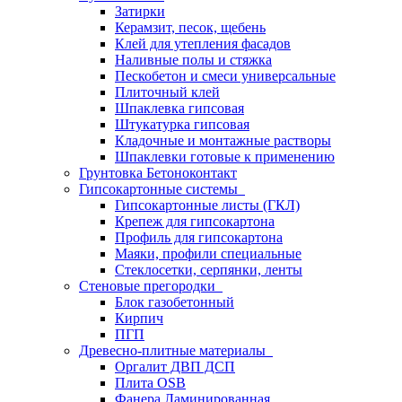
Затирки
Керамзит, песок, щебень
Клей для утепления фасадов
Наливные полы и стяжка
Пескобетон и смеси универсальные
Плиточный клей
Шпаклевка гипсовая
Штукатурка гипсовая
Кладочные и монтажные растворы
Шпаклевки готовые к применению
Грунтовка Бетоноконтакт
Гипсокартонные системы
Гипсокартонные листы (ГКЛ)
Крепеж для гипсокартона
Профиль для гипсокартона
Маяки, профили специальные
Стеклосетки, серпянки, ленты
Стеновые прегородки
Блок газобетонный
Кирпич
ПГП
Древесно-плитные материалы
Оргалит ДВП ДСП
Плита OSB
Фанера Ламинированная