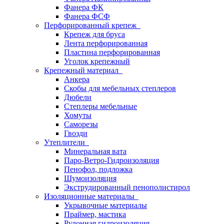
Фанера ФК
Фанера ФСФ
Перфорированный крепеж
Крепеж для бруса
Лента перфорированная
Пластина перфорированная
Уголок крепежный
Крепежный материал
Анкера
Скобы для мебельных степлеров
Дюбели
Степлеры мебельные
Хомуты
Саморезы
Гвозди
Утеплители
Минеральная вата
Паро-Ветро-Гидроизоляция
Пенофол, подложка
Шумоизоляция
Экструдированный пенополистирол
Изоляционные материалы
Укрывочные материалы
Праймер, мастика
Рулонная гидроизоляция