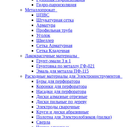
Гидро-пароизоляция
Металлопрокат
ЦПВС
Штукатурная сетка
Арматура
Профильная труба
Уголок
Швеллер
Сетка Арматурная
Сетка Кладочная
Лакокрасочные материалы
Грунт-эмали 3 в 1
Грунтовка по металлу ГФ-021
Эмаль для металла ПФ-115
Расходные материалы для Электроинструментов
Буры для перфоратора
Коронки для перфоратора
Насадки для перфоратора
Диски алмазные отрезные
Диски пильные по дереву
Электроды сварочные
Круги и диски абразивные
Полотна для Электролобзиков (пилки)
Сверла