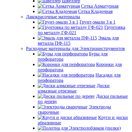
Швеллер
Сетка Арматурная
Сетка Кладочная
Лакокрасочные материалы
Грунт-эмали 3 в 1
Грунтовка
по металлу ГФ-021
Эмаль для
металла ПФ-115
Расходные материалы для Электроинструментов
Буры для
перфоратора
Коронки для
перфоратора
Насадки для
перфоратора
Диски
алмазные отрезные
Диски пильные
по дереву
Электроды
сварочные
Круги и диски
абразивные