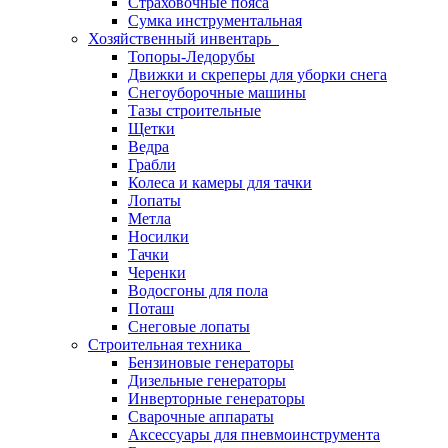
Страховочные пояса
Сумка инструментальная
Хозяйственный инвентарь
Топоры-Ледорубы
Движки и скреперы для уборки снега
Снегоуборочные машины
Тазы строительные
Щетки
Ведра
Грабли
Колеса и камеры для тачки
Лопаты
Метла
Носилки
Тачки
Черенки
Водосгоны для пола
Поташ
Снеговые лопаты
Строительная техника
Бензиновые генераторы
Дизельные генераторы
Инверторные генераторы
Сварочные аппараты
Аксессуары для пневмоинструмента