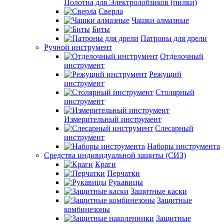
Полотна для Электролобзиков (пилки)
Сверла
Чашки алмазные
Биты
Патроны для дрели
Ручной инструмент
Отделочный
инструмент
Режущий
инструмент
Столярный
инструмент
Измерительный инструмент
Слесарный
инструмент
Наборы инструмента
Средства индивидуальной защиты (СИЗ)
Краги
Перчатки
Рукавицы
Защитные каски
Защитные
комбинезоны
Защитные