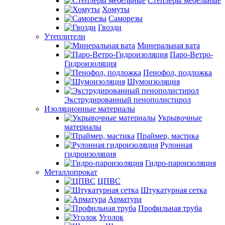
Степлеры мебельные
Хомуты
Саморезы
Гвозди
Утеплители
Минеральная вата
Паро-Ветро-
Гидроизоляция
Пенофол, подложка
Шумоизоляция
Экструдированный пенополистирол
Изоляционные материалы
Укрывочные
материалы
Праймер, мастика
Рулонная
гидроизоляция
Гидро-пароизоляция
Металлопрокат
ЦПВС
Штукатурная сетка
Арматура
Профильная труба
Уголок