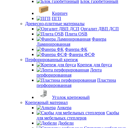
Блок газобетонный
Кирпич
ПГП
Древесно-плитные материалы
Оргалит ДВП ДСП
Плита OSB
Фанера
Ламинированная
Фанера ФК
Фанера ФСФ
Перфорированный крепеж
Крепеж для бруса
Лента
перфорированная
Пластина
перфорированная
Уголок крепежный
Крепежный материал
Анкера
Скобы
для мебельных степлеров
Дюбели