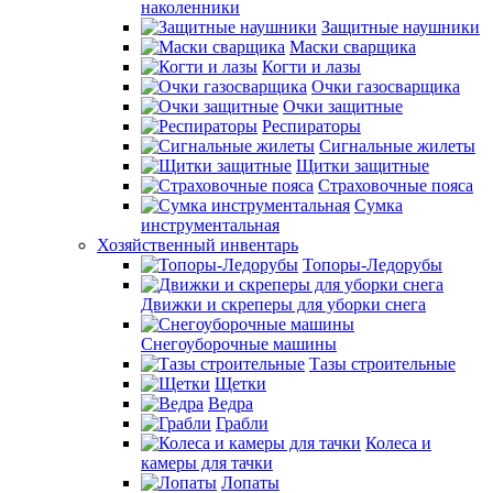
наколенники
Защитные наушники
Маски сварщика
Когти и лазы
Очки газосварщика
Очки защитные
Респираторы
Сигнальные жилеты
Щитки защитные
Страховочные пояса
Сумка
инструментальная
Хозяйственный инвентарь
Топоры-Ледорубы
Движки и скреперы для уборки снега
Снегоуборочные машины
Тазы строительные
Щетки
Ведра
Грабли
Колеса и
камеры для тачки
Лопаты