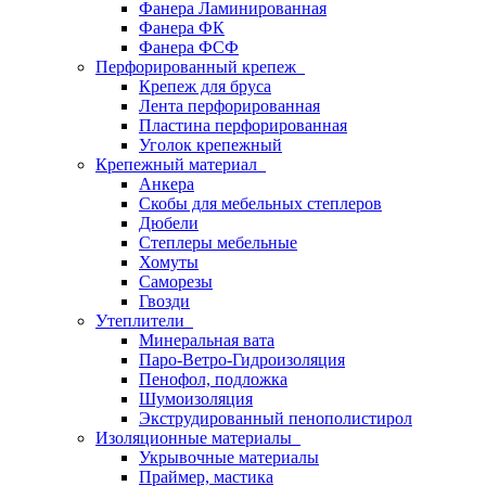
Фанера Ламинированная
Фанера ФК
Фанера ФСФ
Перфорированный крепеж
Крепеж для бруса
Лента перфорированная
Пластина перфорированная
Уголок крепежный
Крепежный материал
Анкера
Скобы для мебельных степлеров
Дюбели
Степлеры мебельные
Хомуты
Саморезы
Гвозди
Утеплители
Минеральная вата
Паро-Ветро-Гидроизоляция
Пенофол, подложка
Шумоизоляция
Экструдированный пенополистирол
Изоляционные материалы
Укрывочные материалы
Праймер, мастика