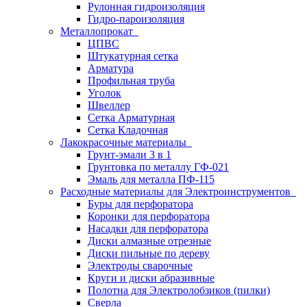
Рулонная гидроизоляция
Гидро-пароизоляция
Металлопрокат
ЦПВС
Штукатурная сетка
Арматура
Профильная труба
Уголок
Швеллер
Сетка Арматурная
Сетка Кладочная
Лакокрасочные материалы
Грунт-эмали 3 в 1
Грунтовка по металлу ГФ-021
Эмаль для металла ПФ-115
Расходные материалы для Электроинструментов
Буры для перфоратора
Коронки для перфоратора
Насадки для перфоратора
Диски алмазные отрезные
Диски пильные по дереву
Электроды сварочные
Круги и диски абразивные
Полотна для Электролобзиков (пилки)
Сверла