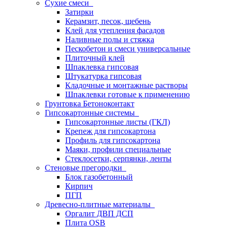
Сухие смеси
Затирки
Керамзит, песок, щебень
Клей для утепления фасадов
Наливные полы и стяжка
Пескобетон и смеси универсальные
Плиточный клей
Шпаклевка гипсовая
Штукатурка гипсовая
Кладочные и монтажные растворы
Шпаклевки готовые к применению
Грунтовка Бетоноконтакт
Гипсокартонные системы
Гипсокартонные листы (ГКЛ)
Крепеж для гипсокартона
Профиль для гипсокартона
Маяки, профили специальные
Стеклосетки, серпянки, ленты
Стеновые прегородки
Блок газобетонный
Кирпич
ПГП
Древесно-плитные материалы
Оргалит ДВП ДСП
Плита OSB