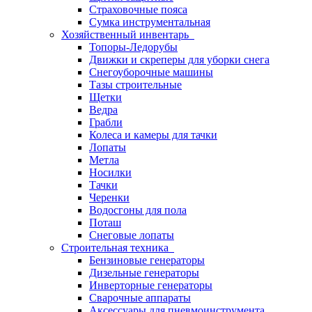
Страховочные пояса
Сумка инструментальная
Хозяйственный инвентарь
Топоры-Ледорубы
Движки и скреперы для уборки снега
Снегоуборочные машины
Тазы строительные
Щетки
Ведра
Грабли
Колеса и камеры для тачки
Лопаты
Метла
Носилки
Тачки
Черенки
Водосгоны для пола
Поташ
Снеговые лопаты
Строительная техника
Бензиновые генераторы
Дизельные генераторы
Инверторные генераторы
Сварочные аппараты
Аксессуары для пневмоинструмента