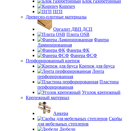
Блок газобетонный
Кирпич
ПГП
Древесно-плитные материалы
Оргалит ДВП ДСП
Плита OSB
Фанера
Ламинированная
Фанера ФК
Фанера ФСФ
Перфорированный крепеж
Крепеж для бруса
Лента
перфорированная
Пластина
перфорированная
Уголок крепежный
Крепежный материал
Анкера
Скобы
для мебельных степлеров
Дюбели