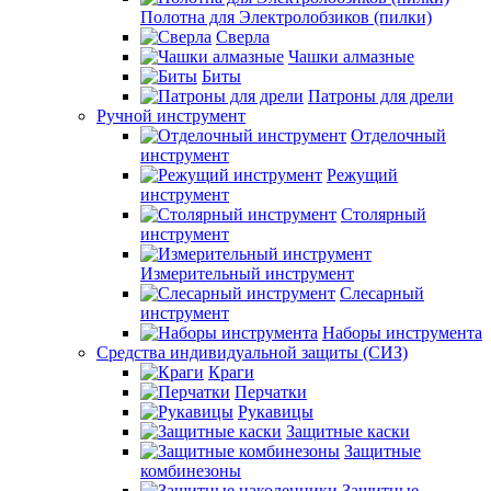
Полотна для Электролобзиков (пилки)
Сверла
Чашки алмазные
Биты
Патроны для дрели
Ручной инструмент
Отделочный
инструмент
Режущий
инструмент
Столярный
инструмент
Измерительный инструмент
Слесарный
инструмент
Наборы инструмента
Средства индивидуальной защиты (СИЗ)
Краги
Перчатки
Рукавицы
Защитные каски
Защитные
комбинезоны
Защитные