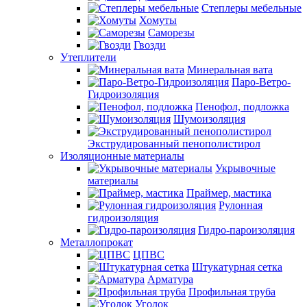
Степлеры мебельные
Хомуты
Саморезы
Гвозди
Утеплители
Минеральная вата
Паро-Ветро-
Гидроизоляция
Пенофол, подложка
Шумоизоляция
Экструдированный пенополистирол
Изоляционные материалы
Укрывочные
материалы
Праймер, мастика
Рулонная
гидроизоляция
Гидро-пароизоляция
Металлопрокат
ЦПВС
Штукатурная сетка
Арматура
Профильная труба
Уголок