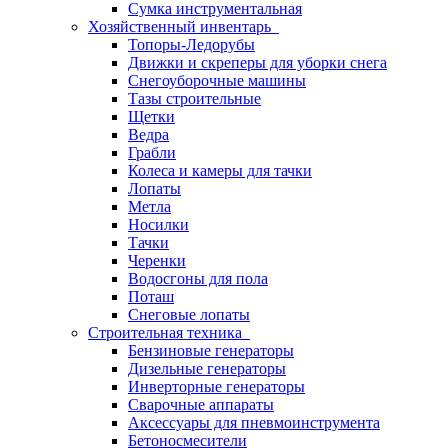
Сумка инструментальная
Хозяйственный инвентарь
Топоры-Ледорубы
Движки и скреперы для уборки снега
Снегоуборочные машины
Тазы строительные
Щетки
Ведра
Грабли
Колеса и камеры для тачки
Лопаты
Метла
Носилки
Тачки
Черенки
Водосгоны для пола
Поташ
Снеговые лопаты
Строительная техника
Бензиновые генераторы
Дизельные генераторы
Инверторные генераторы
Сварочные аппараты
Аксессуары для пневмоинструмента
Бетоносмесители