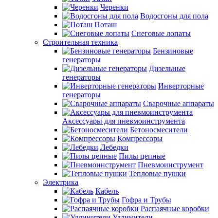
Черенки
Водосгоны для пола
Поташ
Снеговые лопаты
Строительная техника
Бензиновые
генераторы
Дизельные
генераторы
Инверторные
генераторы
Сварочные аппараты
Аксессуары для пневмоинструмента
Бетоносмесители
Компрессоры
Лебедки
Пилы цепные
Пневмоинструмент
Тепловые пушки
Электрика
Кабель
Гофра и Трубы
Распаячные коробки
Удлинители