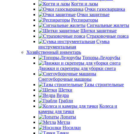
Когти и лазы
Очки газосварщика
Очки защитные
Респираторы
Сигнальные жилеты
Щитки защитные
Страховочные пояса
Сумка
инструментальная
Хозяйственный инвентарь
Топоры-Ледорубы
Движки и скреперы для уборки снега
Снегоуборочные машины
Тазы строительные
Щетки
Ведра
Грабли
Колеса и
камеры для тачки
Лопаты
Метла
Носилки
Тачки