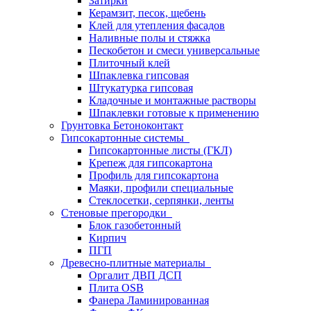
Затирки
Керамзит, песок, щебень
Клей для утепления фасадов
Наливные полы и стяжка
Пескобетон и смеси универсальные
Плиточный клей
Шпаклевка гипсовая
Штукатурка гипсовая
Кладочные и монтажные растворы
Шпаклевки готовые к применению
Грунтовка Бетоноконтакт
Гипсокартонные системы
Гипсокартонные листы (ГКЛ)
Крепеж для гипсокартона
Профиль для гипсокартона
Маяки, профили специальные
Стеклосетки, серпянки, ленты
Стеновые прегородки
Блок газобетонный
Кирпич
ПГП
Древесно-плитные материалы
Оргалит ДВП ДСП
Плита OSB
Фанера Ламинированная