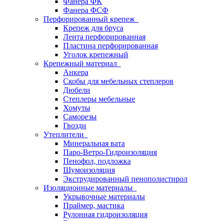
Фанера ФК
Фанера ФСФ
Перфорированный крепеж
Крепеж для бруса
Лента перфорированная
Пластина перфорированная
Уголок крепежный
Крепежный материал
Анкера
Скобы для мебельных степлеров
Дюбели
Степлеры мебельные
Хомуты
Саморезы
Гвозди
Утеплители
Минеральная вата
Паро-Ветро-Гидроизоляция
Пенофол, подложка
Шумоизоляция
Экструдированный пенополистирол
Изоляционные материалы
Укрывочные материалы
Праймер, мастика
Рулонная гидроизоляция