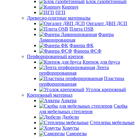
Блок газобетонный
Кирпич
ПГП
Древесно-плитные материалы
Оргалит ДВП ДСП
Плита OSB
Фанера
Ламинированная
Фанера ФК
Фанера ФСФ
Перфорированный крепеж
Крепеж для бруса
Лента
перфорированная
Пластина
перфорированная
Уголок крепежный
Крепежный материал
Анкера
Скобы
для мебельных степлеров
Дюбели
Степлеры мебельные
Хомуты
Саморезы