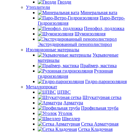
Гвозди
Утеплители
Минеральная вата
Паро-Ветро-
Гидроизоляция
Пенофол, подложка
Шумоизоляция
Экструдированный пенополистирол
Изоляционные материалы
Укрывочные
материалы
Праймер, мастика
Рулонная
гидроизоляция
Гидро-пароизоляция
Металлопрокат
ЦПВС
Штукатурная сетка
Арматура
Профильная труба
Уголок
Швеллер
Сетка Арматурная
Сетка Кладочная