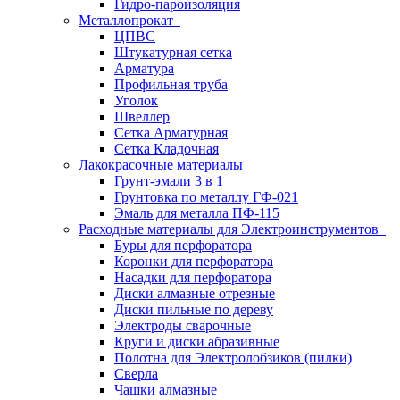
Гидро-пароизоляция
Металлопрокат
ЦПВС
Штукатурная сетка
Арматура
Профильная труба
Уголок
Швеллер
Сетка Арматурная
Сетка Кладочная
Лакокрасочные материалы
Грунт-эмали 3 в 1
Грунтовка по металлу ГФ-021
Эмаль для металла ПФ-115
Расходные материалы для Электроинструментов
Буры для перфоратора
Коронки для перфоратора
Насадки для перфоратора
Диски алмазные отрезные
Диски пильные по дереву
Электроды сварочные
Круги и диски абразивные
Полотна для Электролобзиков (пилки)
Сверла
Чашки алмазные