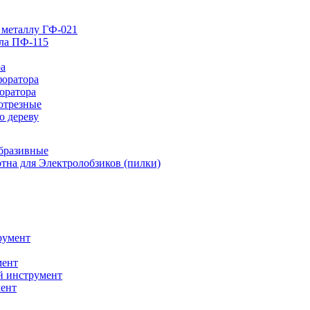
 металлу ГФ-021
лла ПФ-115
ра
форатора
оратора
отрезные
о дереву
абразивные
тна для Электролобзиков (пилки)
румент
мент
й инструмент
ент