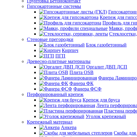
Грунтовка Бетоноконтакт
Гипсокартонные системы
Гипсокартон
Крепеж для гипс
Профиль для ги
Маяки, проф
Стеклосетки,
Стеновые прегородки
Блок газобетонный
Кирпич
ПГП
Древесно-плитные материалы
Оргалит ДВП ДСП
Плита OSB
Фанера Ламиниро
Фанера ФК
Фанера ФСФ
Перфорированный крепеж
Крепеж для бруса
Лента перфориров
Пластина перф
Уголок крепежный
Крепежный материал
Анкера
Скобы для