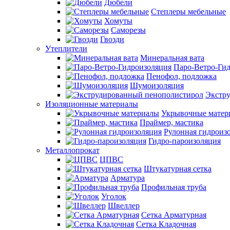
Дюбели
Степлеры мебельные
Хомуты
Саморезы
Гвозди
Утеплители
Минеральная вата
Паро-Ветро-Ги
Пенофол, подложка
Шумоизоляция
Экстр
Изоляционные материалы
Укрывочные матер
Праймер, мастика
Рулонная гидроиз
Гидро-пароизоляция
Металлопрокат
ЦПВС
Штукатурная сетка
Арматура
Профильная труба
Уголок
Швеллер
Сетка Арматурная
Сетка Кладочная