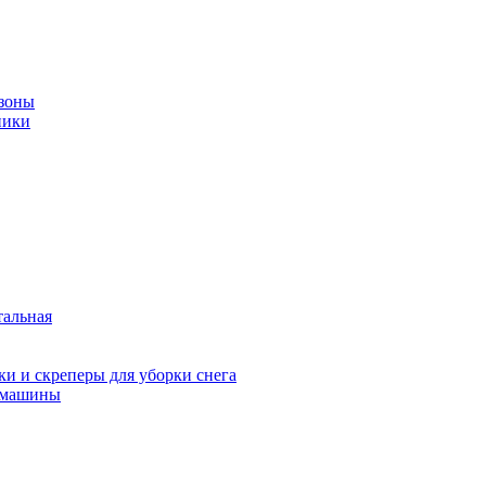
зоны
ники
тальная
и и скреперы для уборки снега
 машины