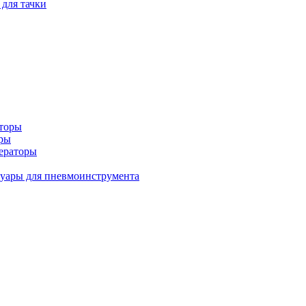
 для тачки
аторы
оры
ераторы
уары для пневмоинструмента