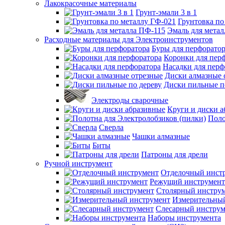
Лакокрасочные материалы
Грунт-эмали 3 в 1
Грунтовка по
Эмаль для мета
Расходные материалы для Электроинструментов
Буры для перфорато
Коронки для пер
Насадки для перф
Диски алмазные 
Диски пильные п
Электроды сварочные
Круги и диски 
Поло
Сверла
Чашки алмазные
Биты
Патроны для дрели
Ручной инструмент
Отделочный инст
Режущий инструмент
Столярный инстру
Измерительны
Слесарный инструм
Наборы инструмента