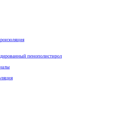
дроизоляция
удированный пенополистирол
иалы
оляция