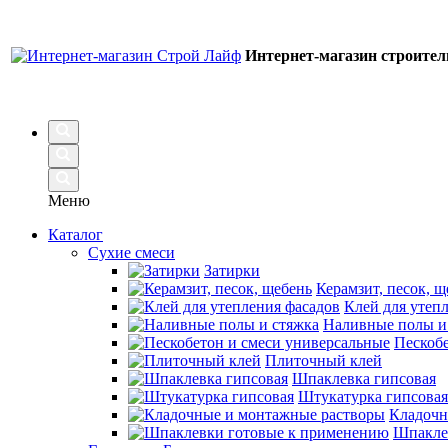
Интернет-магазин строите
Меню
Каталог
Сухие смеси
Затирки
Керамзит, песок, щ
Клей для утеп
Наливные полы и
Пескобе
Плиточный клей
Шпаклевка гипсовая
Штукатурка гипсовая
Кладочн
Шпакле