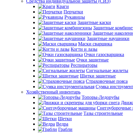
Средства индивидуальной защиты (СИЗ)
Краги
Перчатки
Рукавицы
Защитные каски
Защитные комбине
Защитные наколен
Защитные наушники
Маски сварщика
Когти и лазы
Очки газосварщика
Очки защитные
Респираторы
Сигнальные жилеты
Щитки защитные
Страховочные пояса
Сумка инструмен
Хозяйственный инвентарь
Топоры-Ледорубы
Движк
Снегоуборочные
Тазы строительные
Щетки
Ведра
Грабли