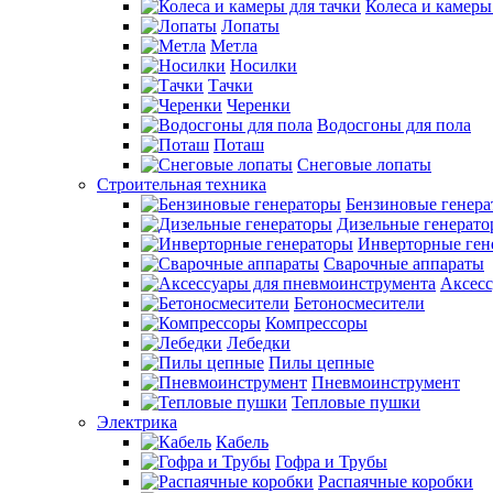
Колеса и камеры
Лопаты
Метла
Носилки
Тачки
Черенки
Водосгоны для пола
Поташ
Снеговые лопаты
Строительная техника
Бензиновые генер
Дизельные генерат
Инверторные ген
Сварочные аппараты
Аксесс
Бетоносмесители
Компрессоры
Лебедки
Пилы цепные
Пневмоинструмент
Тепловые пушки
Электрика
Кабель
Гофра и Трубы
Распаячные коробки