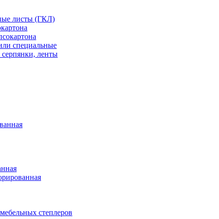
ные листы (ГКЛ)
окартона
псокартона
или специальные
 серпянки, ленты
ванная
анная
орированная
 мебельных степлеров