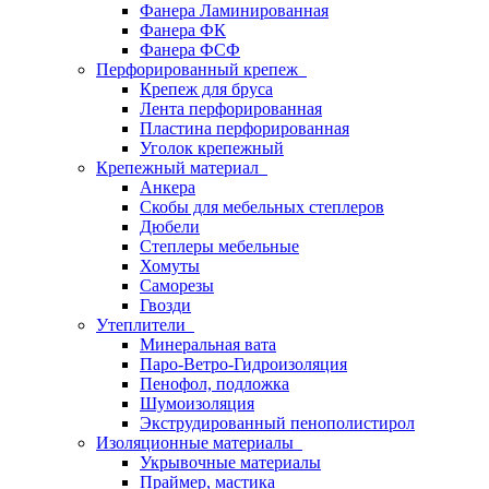
Фанера Ламинированная
Фанера ФК
Фанера ФСФ
Перфорированный крепеж
Крепеж для бруса
Лента перфорированная
Пластина перфорированная
Уголок крепежный
Крепежный материал
Анкера
Скобы для мебельных степлеров
Дюбели
Степлеры мебельные
Хомуты
Саморезы
Гвозди
Утеплители
Минеральная вата
Паро-Ветро-Гидроизоляция
Пенофол, подложка
Шумоизоляция
Экструдированный пенополистирол
Изоляционные материалы
Укрывочные материалы
Праймер, мастика