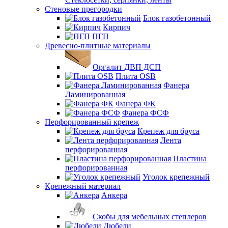
Стеновые прегородки
Блок газобетонный
Кирпич
ПГП
Древесно-плитные материалы
Оргалит ДВП ДСП
Плита OSB
Фанера
Ламинированная
Фанера ФК
Фанера ФСФ
Перфорированный крепеж
Крепеж для бруса
Лента
перфорированная
Пластина
перфорированная
Уголок крепежный
Крепежный материал
Анкера
Скобы для мебельных степлеров
Дюбели