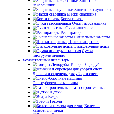
Защитные
наколенники
Защитные наушники
Маски сварщика
Когти и лазы
Очки газосварщика
Очки защитные
Респираторы
Сигнальные жилеты
Щитки защитные
Страховочные пояса
Сумка
инструментальная
Хозяйственный инвентарь
Топоры-Ледорубы
Движки и скреперы для уборки снега
Снегоуборочные машины
Тазы строительные
Щетки
Ведра
Грабли
Колеса и
камеры для тачки