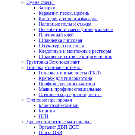
Сухие смеси
Затирки
Керамзит, песок, щебень
Клей для утепления фасадов
Наливные полы и стяжка
Пескобетон и смеси универсальные
Плиточный клей
Шпаклевка гипсовая
Штукатурка гипсовая
Кладочные и монтажные растворы
Шпаклевки готовые к применению
Грунтовка Бетоноконтакт
Гипсокартонные системы
Гипсокартонные листы (ГКЛ)
Крепеж для гипсокартона
Профиль для гипсокартона
Маяки, профили специальные
Стеклосетки, серпянки, ленты
Стеновые прегородки
Блок газобетонный
Кирпич
ПГП
Древесно-плитные материалы
Оргалит ДВП ДСП
Плита OSB