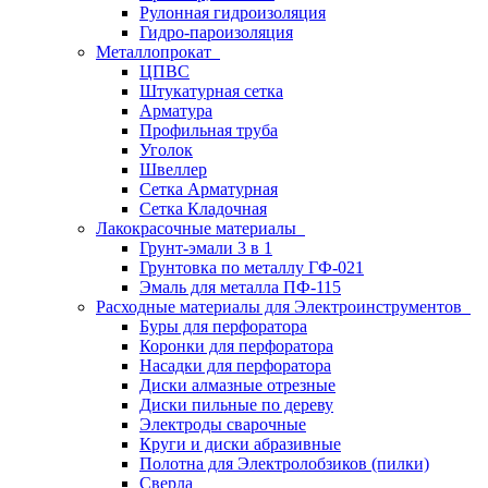
Рулонная гидроизоляция
Гидро-пароизоляция
Металлопрокат
ЦПВС
Штукатурная сетка
Арматура
Профильная труба
Уголок
Швеллер
Сетка Арматурная
Сетка Кладочная
Лакокрасочные материалы
Грунт-эмали 3 в 1
Грунтовка по металлу ГФ-021
Эмаль для металла ПФ-115
Расходные материалы для Электроинструментов
Буры для перфоратора
Коронки для перфоратора
Насадки для перфоратора
Диски алмазные отрезные
Диски пильные по дереву
Электроды сварочные
Круги и диски абразивные
Полотна для Электролобзиков (пилки)
Сверла