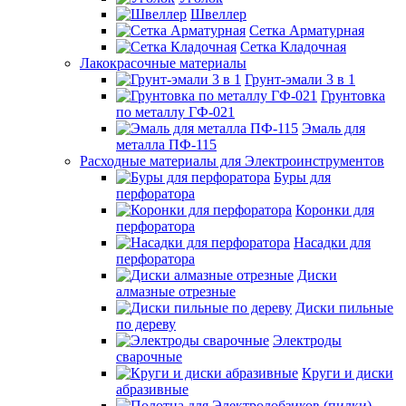
Швеллер
Сетка Арматурная
Сетка Кладочная
Лакокрасочные материалы
Грунт-эмали 3 в 1
Грунтовка
по металлу ГФ-021
Эмаль для
металла ПФ-115
Расходные материалы для Электроинструментов
Буры для
перфоратора
Коронки для
перфоратора
Насадки для
перфоратора
Диски
алмазные отрезные
Диски пильные
по дереву
Электроды
сварочные
Круги и диски
абразивные