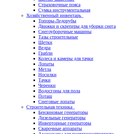
Страховочные пояса
Сумка инструментальная
Хозяйственный инвентарь
Топоры-Ледорубы
Движки и скреперы для уборки снега
Снегоуборочные машины
Тазы строительные
Щетки
Ведра
Грабли
Колеса и камеры для тачки
Лопаты
Метла
Носилки
Тачки
Черенки
Водосгоны для пола
Поташ
Снеговые лопаты
Строительная техника
Бензиновые генераторы
Дизельные генераторы
Инверторные генераторы
Сварочные аппараты
Аксессуары для пневмоинструмента