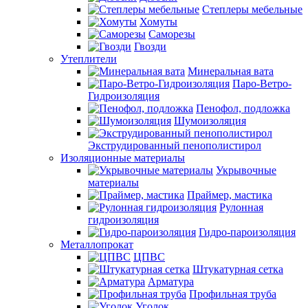
Степлеры мебельные
Хомуты
Саморезы
Гвозди
Утеплители
Минеральная вата
Паро-Ветро-
Гидроизоляция
Пенофол, подложка
Шумоизоляция
Экструдированный пенополистирол
Изоляционные материалы
Укрывочные
материалы
Праймер, мастика
Рулонная
гидроизоляция
Гидро-пароизоляция
Металлопрокат
ЦПВС
Штукатурная сетка
Арматура
Профильная труба
Уголок