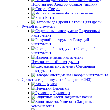
Полотна для Электролобзиков (пилки)
Сверла
Чашки алмазные
Биты
Патроны для дрели
Ручной инструмент
Отделочный
инструмент
Режущий
инструмент
Столярный
инструмент
Измерительный инструмент
Слесарный
инструмент
Наборы инструмента
Средства индивидуальной защиты (СИЗ)
Краги
Перчатки
Рукавицы
Защитные каски
Защитные
комбинезоны