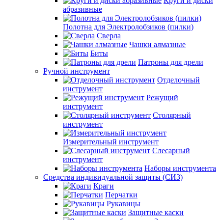
Круги и диски
абразивные
Полотна для Электролобзиков (пилки)
Сверла
Чашки алмазные
Биты
Патроны для дрели
Ручной инструмент
Отделочный
инструмент
Режущий
инструмент
Столярный
инструмент
Измерительный инструмент
Слесарный
инструмент
Наборы инструмента
Средства индивидуальной защиты (СИЗ)
Краги
Перчатки
Рукавицы
Защитные каски