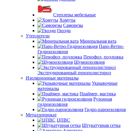
Степлеры мебельные
Хомуты
Саморезы
Гвозди
Утеплители
Минеральная вата
Паро-Ветро-
Гидроизоляция
Пенофол, подложка
Шумоизоляция
Экструдированный пенополистирол
Изоляционные материалы
Укрывочные
материалы
Праймер, мастика
Рулонная
гидроизоляция
Гидро-пароизоляция
Металлопрокат
ЦПВС
Штукатурная сетка
Арматура