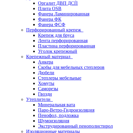
Оргалит ДВП ДСП
Плита OSB
Фанера Ламинированная
Фанера ФК
Фанера ФСФ
Перфорированный крепеж
Крепеж для бруса
Лента перфорированная
Пластина перфорированная
Уголок крепежный
Крепежный материал
Анкера
Скобы для мебельных степлеров
Дюбели
Степлеры мебельные
Хомуты
Саморезы
Гвозди
Утеплители
Минеральная вата
Паро-Ветро-Гидроизоляция
Пенофол, подложка
Шумоизоляция
Экструдированный пенополистирол
Изоляционные материалы