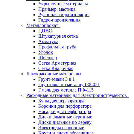
Укрывочные материалы
Праймер, мастика
Рулонная гидроизоляция
Гидро-пароизоляция
Металлопрокат
ЦПВС
Штукатурная сетка
Арматура
Профильная труба
Уголок
Швеллер
Сетка Арматурная
Сетка Кладочная
Лакокрасочные материалы
Грунт-эмали 3 в 1
Грунтовка по металлу ГФ-021
Эмаль для металла ПФ-115
Расходные материалы для Электроинструментов
Буры для перфоратора
Коронки для перфоратора
Насадки для перфоратора
Диски алмазные отрезные
Диски пильные по дереву
Электроды сварочные
Круги и диски абразивные