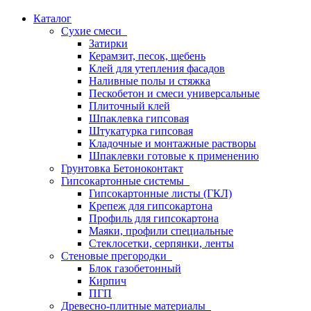
Каталог
Сухие смеси
Затирки
Керамзит, песок, щебень
Клей для утепления фасадов
Наливные полы и стяжка
Пескобетон и смеси универсальные
Плиточный клей
Шпаклевка гипсовая
Штукатурка гипсовая
Кладочные и монтажные растворы
Шпаклевки готовые к применению
Грунтовка Бетоноконтакт
Гипсокартонные системы
Гипсокартонные листы (ГКЛ)
Крепеж для гипсокартона
Профиль для гипсокартона
Маяки, профили специальные
Стеклосетки, серпянки, ленты
Стеновые прегородки
Блок газобетонный
Кирпич
ПГП
Древесно-плитные материалы