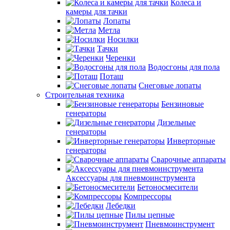
Колеса и
камеры для тачки
Лопаты
Метла
Носилки
Тачки
Черенки
Водосгоны для пола
Поташ
Снеговые лопаты
Строительная техника
Бензиновые
генераторы
Дизельные
генераторы
Инверторные
генераторы
Сварочные аппараты
Аксессуары для пневмоинструмента
Бетоносмесители
Компрессоры
Лебедки
Пилы цепные
Пневмоинструмент