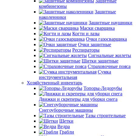
Защитные
комбинезоны
Защитные
наколенники
Защитные наушники
Маски сварщика
Когти и лазы
Очки газосварщика
Очки защитные
Респираторы
Сигнальные жилеты
Щитки защитные
Страховочные пояса
Сумка
инструментальная
Хозяйственный инвентарь
Топоры-Ледорубы
Движки и скреперы для уборки снега
Снегоуборочные машины
Тазы строительные
Щетки
Ведра
Грабли