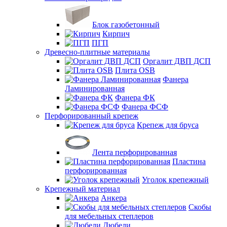
Блок газобетонный
Кирпич
ПГП
Древесно-плитные материалы
Оргалит ДВП ДСП
Плита OSB
Фанера
Ламинированная
Фанера ФК
Фанера ФСФ
Перфорированный крепеж
Крепеж для бруса
Лента перфорированная
Пластина
перфорированная
Уголок крепежный
Крепежный материал
Анкера
Скобы
для мебельных степлеров
Дюбели