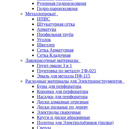
Рулонная гидроизоляция
Гидро-пароизоляция
Металлопрокат
ЦПВС
Штукатурная сетка
Арматура
Профильная труба
Уголок
Швеллер
Сетка Арматурная
Сетка Кладочная
Лакокрасочные материалы
Грунт-эмали 3 в 1
Грунтовка по металлу ГФ-021
Эмаль для металла ПФ-115
Расходные материалы для Электроинструментов
Буры для перфоратора
Коронки для перфоратора
Насадки для перфоратора
Диски алмазные отрезные
Диски пильные по дереву
Электроды сварочные
Круги и диски абразивные
Полотна для Электролобзиков (пилки)
Сверла