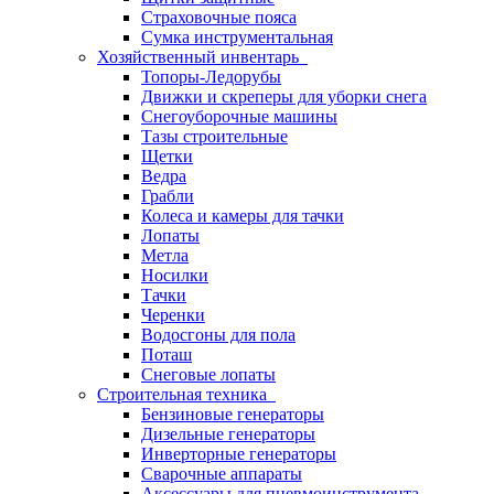
Страховочные пояса
Сумка инструментальная
Хозяйственный инвентарь
Топоры-Ледорубы
Движки и скреперы для уборки снега
Снегоуборочные машины
Тазы строительные
Щетки
Ведра
Грабли
Колеса и камеры для тачки
Лопаты
Метла
Носилки
Тачки
Черенки
Водосгоны для пола
Поташ
Снеговые лопаты
Строительная техника
Бензиновые генераторы
Дизельные генераторы
Инверторные генераторы
Сварочные аппараты
Аксессуары для пневмоинструмента