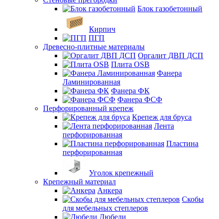
Блок газобетонный
Кирпич
ПГП
Древесно-плитные материалы
Оргалит ДВП ДСП
Плита OSB
Фанера
Ламинированная
Фанера ФК
Фанера ФСФ
Перфорированный крепеж
Крепеж для бруса
Лента
перфорированная
Пластина
перфорированная
Уголок крепежный
Крепежный материал
Анкера
Скобы
для мебельных степлеров
Дюбели