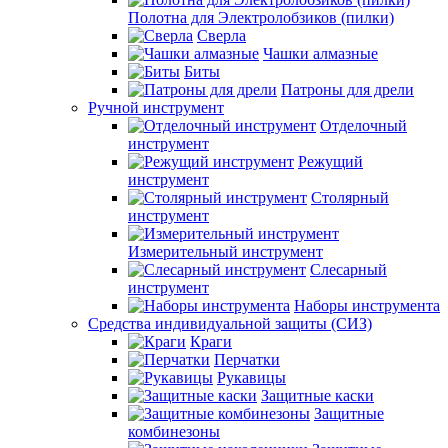
Полотна для Электролобзиков (пилки)
Сверла
Чашки алмазные
Биты
Патроны для дрели
Ручной инструмент
Отделочный
инструмент
Режущий
инструмент
Столярный
инструмент
Измерительный инструмент
Слесарный
инструмент
Наборы инструмента
Средства индивидуальной защиты (СИЗ)
Краги
Перчатки
Рукавицы
Защитные каски
Защитные
комбинезоны