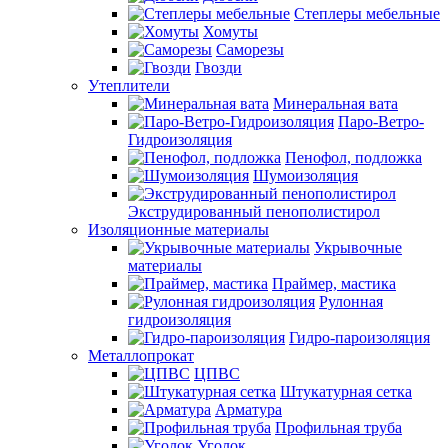
Степлеры мебельные
Хомуты
Саморезы
Гвозди
Утеплители
Минеральная вата
Паро-Ветро-
Гидроизоляция
Пенофол, подложка
Шумоизоляция
Экструдированный пенополистирол
Изоляционные материалы
Укрывочные
материалы
Праймер, мастика
Рулонная
гидроизоляция
Гидро-пароизоляция
Металлопрокат
ЦПВС
Штукатурная сетка
Арматура
Профильная труба
Уголок