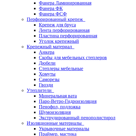
Фанера Ламинированная
Фанера ФК
Фанера ФСФ
Перфорированный крепеж
Крепеж для бруса
Лента перфорированная
Пластина перфорированная
Уголок крепежный
Крепежный материал
Анкера
Скобы для мебельных степлеров
Дюбели
Степлеры мебельные
Хомуты
Саморезы
Гвозди
Утеплители
Минеральная вата
Паро-Ветро-Гидроизоляция
Пенофол, подложка
Шумоизоляция
Экструдированный пенополистирол
Изоляционные материалы
Укрывочные материалы
Праймер, мастика