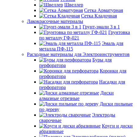
Швеллер
Сетка Арматурная
Сетка Кладочная
Лакокрасочные материалы
Грунт-эмали 3 в 1
Грунтовка
по металлу ГФ-021
Эмаль для
металла ПФ-115
Расходные материалы для Электроинструментов
Буры для
перфоратора
Коронки для
перфоратора
Насадки для
перфоратора
Диски
алмазные отрезные
Диски пильные
по дереву
Электроды
сварочные
Круги и диски
абразивные