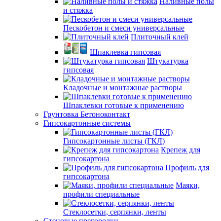
Наливные полы
и стяжка
Пескобетон и смеси универсальные
Плиточный клей
Шпаклевка гипсовая
Штукатурка
гипсовая
Кладочные и монтажные растворы
Шпаклевки готовые к применению
Грунтовка Бетоноконтакт
Гипсокартонные системы
Гипсокартонные листы (ГКЛ)
Крепеж для
гипсокартона
Профиль для
гипсокартона
Маяки,
профили специальные
Стеклосетки, серпянки, ленты
Стеновые прегородки