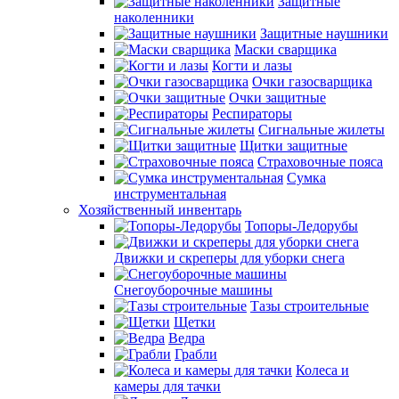
Защитные
наколенники
Защитные наушники
Маски сварщика
Когти и лазы
Очки газосварщика
Очки защитные
Респираторы
Сигнальные жилеты
Щитки защитные
Страховочные пояса
Сумка
инструментальная
Хозяйственный инвентарь
Топоры-Ледорубы
Движки и скреперы для уборки снега
Снегоуборочные машины
Тазы строительные
Щетки
Ведра
Грабли
Колеса и
камеры для тачки