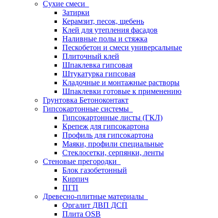
Сухие смеси
Затирки
Керамзит, песок, щебень
Клей для утепления фасадов
Наливные полы и стяжка
Пескобетон и смеси универсальные
Плиточный клей
Шпаклевка гипсовая
Штукатурка гипсовая
Кладочные и монтажные растворы
Шпаклевки готовые к применению
Грунтовка Бетоноконтакт
Гипсокартонные системы
Гипсокартонные листы (ГКЛ)
Крепеж для гипсокартона
Профиль для гипсокартона
Маяки, профили специальные
Стеклосетки, серпянки, ленты
Стеновые прегородки
Блок газобетонный
Кирпич
ПГП
Древесно-плитные материалы
Оргалит ДВП ДСП
Плита OSB