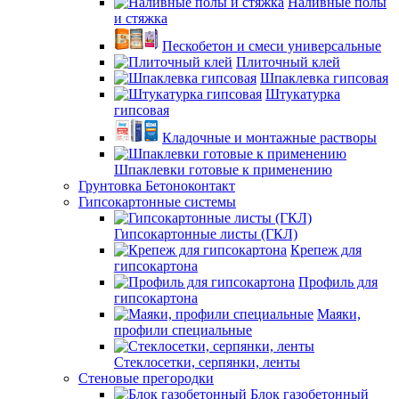
Наливные полы
и стяжка
Пескобетон и смеси универсальные
Плиточный клей
Шпаклевка гипсовая
Штукатурка
гипсовая
Кладочные и монтажные растворы
Шпаклевки готовые к применению
Грунтовка Бетоноконтакт
Гипсокартонные системы
Гипсокартонные листы (ГКЛ)
Крепеж для
гипсокартона
Профиль для
гипсокартона
Маяки,
профили специальные
Стеклосетки, серпянки, ленты
Стеновые прегородки
Блок газобетонный