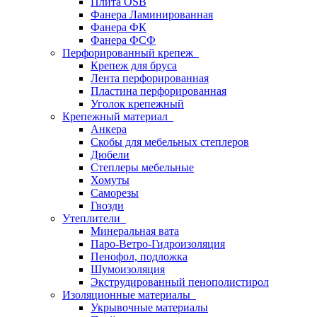
Плита OSB
Фанера Ламинированная
Фанера ФК
Фанера ФСФ
Перфорированный крепеж
Крепеж для бруса
Лента перфорированная
Пластина перфорированная
Уголок крепежный
Крепежный материал
Анкера
Скобы для мебельных степлеров
Дюбели
Степлеры мебельные
Хомуты
Саморезы
Гвозди
Утеплители
Минеральная вата
Паро-Ветро-Гидроизоляция
Пенофол, подложка
Шумоизоляция
Экструдированный пенополистирол
Изоляционные материалы
Укрывочные материалы