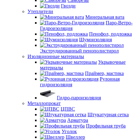
Саморезы
Гвозди
Утеплители
Минеральная вата
Паро-Ветро-
Гидроизоляция
Пенофол, подложка
Шумоизоляция
Экструдированный пенополистирол
Изоляционные материалы
Укрывочные
материалы
Праймер, мастика
Рулонная
гидроизоляция
Гидро-пароизоляция
Металлопрокат
ЦПВС
Штукатурная сетка
Арматура
Профильная труба
Уголок
Швеллер