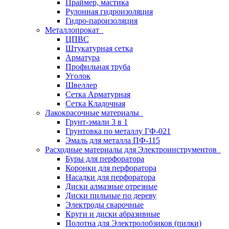
Праймер, мастика
Рулонная гидроизоляция
Гидро-пароизоляция
Металлопрокат
ЦПВС
Штукатурная сетка
Арматура
Профильная труба
Уголок
Швеллер
Сетка Арматурная
Сетка Кладочная
Лакокрасочные материалы
Грунт-эмали 3 в 1
Грунтовка по металлу ГФ-021
Эмаль для металла ПФ-115
Расходные материалы для Электроинструментов
Буры для перфоратора
Коронки для перфоратора
Насадки для перфоратора
Диски алмазные отрезные
Диски пильные по дереву
Электроды сварочные
Круги и диски абразивные
Полотна для Электролобзиков (пилки)