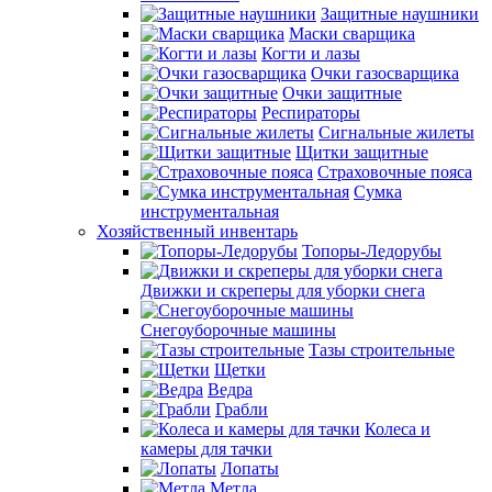
Защитные наушники
Маски сварщика
Когти и лазы
Очки газосварщика
Очки защитные
Респираторы
Сигнальные жилеты
Щитки защитные
Страховочные пояса
Сумка
инструментальная
Хозяйственный инвентарь
Топоры-Ледорубы
Движки и скреперы для уборки снега
Снегоуборочные машины
Тазы строительные
Щетки
Ведра
Грабли
Колеса и
камеры для тачки
Лопаты
Метла