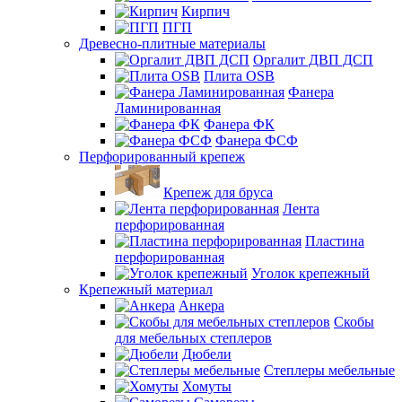
Кирпич
ПГП
Древесно-плитные материалы
Оргалит ДВП ДСП
Плита OSB
Фанера
Ламинированная
Фанера ФК
Фанера ФСФ
Перфорированный крепеж
Крепеж для бруса
Лента
перфорированная
Пластина
перфорированная
Уголок крепежный
Крепежный материал
Анкера
Скобы
для мебельных степлеров
Дюбели
Степлеры мебельные
Хомуты