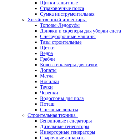
Щитки защитные
Страховочные пояса
Сумка инструментальная
Хозяйственный инвентарь
Топоры-Ледорубы
Движки и скреперы для уборки снега
Снегоуборочные машины
Тазы строительные
Щетки
Ведра
Грабли
Колеса и камеры для тачки
Лопаты
Метла
Носилки
Тачки
Черенки
Водосгоны для пола
Поташ
Снеговые лопаты
Строительная техника
Бензиновые генераторы
Дизельные генераторы
Инверторные генераторы
Сварочные аппараты