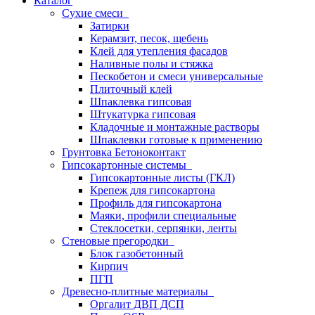
Каталог
Сухие смеси
Затирки
Керамзит, песок, щебень
Клей для утепления фасадов
Наливные полы и стяжка
Пескобетон и смеси универсальные
Плиточный клей
Шпаклевка гипсовая
Штукатурка гипсовая
Кладочные и монтажные растворы
Шпаклевки готовые к применению
Грунтовка Бетоноконтакт
Гипсокартонные системы
Гипсокартонные листы (ГКЛ)
Крепеж для гипсокартона
Профиль для гипсокартона
Маяки, профили специальные
Стеклосетки, серпянки, ленты
Стеновые прегородки
Блок газобетонный
Кирпич
ПГП
Древесно-плитные материалы
Оргалит ДВП ДСП