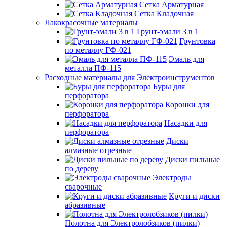
Сетка Арматурная
Сетка Кладочная
Лакокрасочные материалы
Грунт-эмали 3 в 1
Грунтовка
по металлу ГФ-021
Эмаль для
металла ПФ-115
Расходные материалы для Электроинструментов
Буры для
перфоратора
Коронки для
перфоратора
Насадки для
перфоратора
Диски
алмазные отрезные
Диски пильные
по дереву
Электроды
сварочные
Круги и диски
абразивные
Полотна для Электролобзиков (пилки)