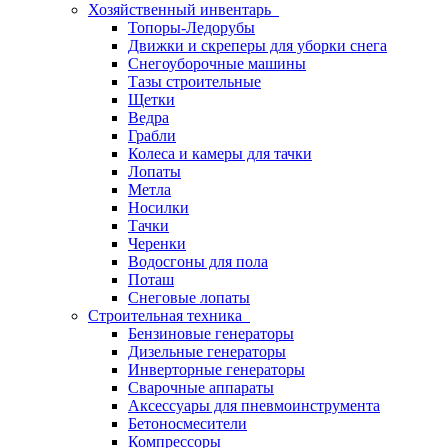
Хозяйственный инвентарь
Топоры-Ледорубы
Движки и скреперы для уборки снега
Снегоуборочные машины
Тазы строительные
Щетки
Ведра
Грабли
Колеса и камеры для тачки
Лопаты
Метла
Носилки
Тачки
Черенки
Водосгоны для пола
Поташ
Снеговые лопаты
Строительная техника
Бензиновые генераторы
Дизельные генераторы
Инверторные генераторы
Сварочные аппараты
Аксессуары для пневмоинструмента
Бетоносмесители
Компрессоры