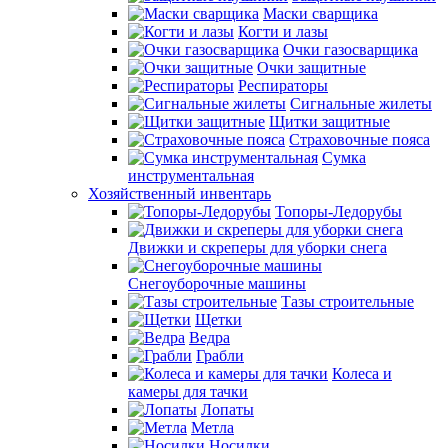
Маски сварщика
Когти и лазы
Очки газосварщика
Очки защитные
Респираторы
Сигнальные жилеты
Щитки защитные
Страховочные пояса
Сумка
инструментальная
Хозяйственный инвентарь
Топоры-Ледорубы
Движки и скреперы для уборки снега
Снегоуборочные машины
Тазы строительные
Щетки
Ведра
Грабли
Колеса и
камеры для тачки
Лопаты
Метла
Носилки