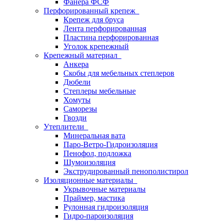
Фанера ФСФ
Перфорированный крепеж
Крепеж для бруса
Лента перфорированная
Пластина перфорированная
Уголок крепежный
Крепежный материал
Анкера
Скобы для мебельных степлеров
Дюбели
Степлеры мебельные
Хомуты
Саморезы
Гвозди
Утеплители
Минеральная вата
Паро-Ветро-Гидроизоляция
Пенофол, подложка
Шумоизоляция
Экструдированный пенополистирол
Изоляционные материалы
Укрывочные материалы
Праймер, мастика
Рулонная гидроизоляция
Гидро-пароизоляция