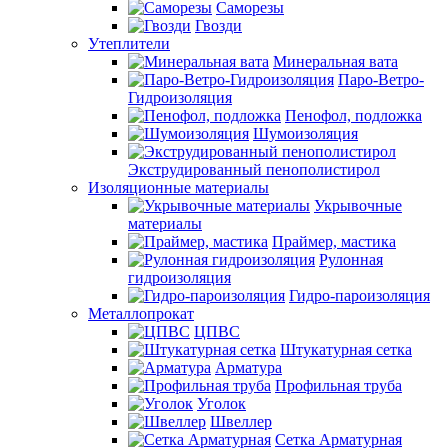
Саморезы
Гвозди
Утеплители
Минеральная вата
Паро-Ветро-
Гидроизоляция
Пенофол, подложка
Шумоизоляция
Экструдированный пенополистирол
Изоляционные материалы
Укрывочные
материалы
Праймер, мастика
Рулонная
гидроизоляция
Гидро-пароизоляция
Металлопрокат
ЦПВС
Штукатурная сетка
Арматура
Профильная труба
Уголок
Швеллер
Сетка Арматурная