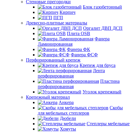
Стеновые прегородки
Блок газобетонный
Кирпич
ПГП
Древесно-плитные материалы
Оргалит ДВП ДСП
Плита OSB
Фанера
Ламинированная
Фанера ФК
Фанера ФСФ
Перфорированный крепеж
Крепеж для бруса
Лента
перфорированная
Пластина
перфорированная
Уголок крепежный
Крепежный материал
Анкера
Скобы
для мебельных степлеров
Дюбели
Степлеры мебельные
Хомуты