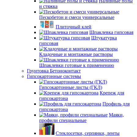
Наливные полы
и стяжка
Пескобетон и смеси универсальные
Плиточный клей
Шпаклевка гипсовая
Штукатурка
гипсовая
Кладочные и монтажные растворы
Шпаклевки готовые к применению
Грунтовка Бетоноконтакт
Гипсокартонные системы
Гипсокартонные листы (ГКЛ)
Крепеж для
гипсокартона
Профиль для
гипсокартона
Маяки,
профили специальные
Стеклосетки, серпянки, ленты