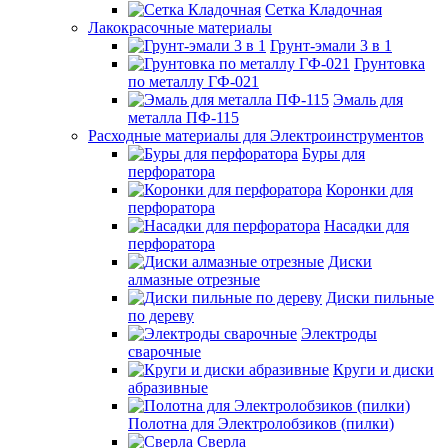
Сетка Кладочная
Лакокрасочные материалы
Грунт-эмали 3 в 1
Грунтовка
по металлу ГФ-021
Эмаль для
металла ПФ-115
Расходные материалы для Электроинструментов
Буры для
перфоратора
Коронки для
перфоратора
Насадки для
перфоратора
Диски
алмазные отрезные
Диски пильные
по дереву
Электроды
сварочные
Круги и диски
абразивные
Полотна для Электролобзиков (пилки)
Сверла