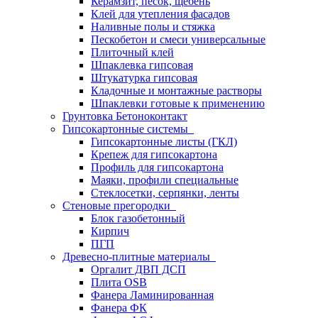
Керамзит, песок, щебень
Клей для утепления фасадов
Наливные полы и стяжка
Пескобетон и смеси универсальные
Плиточный клей
Шпаклевка гипсовая
Штукатурка гипсовая
Кладочные и монтажные растворы
Шпаклевки готовые к применению
Грунтовка Бетоноконтакт
Гипсокартонные системы
Гипсокартонные листы (ГКЛ)
Крепеж для гипсокартона
Профиль для гипсокартона
Маяки, профили специальные
Стеклосетки, серпянки, ленты
Стеновые прегородки
Блок газобетонный
Кирпич
ПГП
Древесно-плитные материалы
Оргалит ДВП ДСП
Плита OSB
Фанера Ламинированная
Фанера ФК