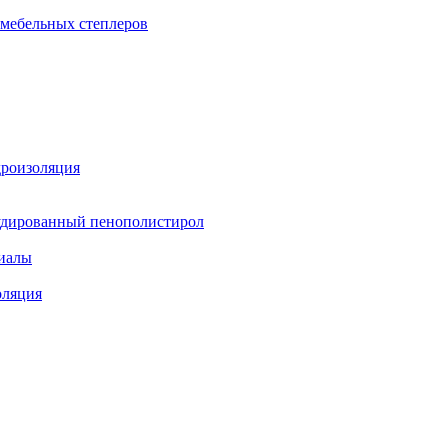
 мебельных степлеров
дроизоляция
удированный пенополистирол
иалы
оляция