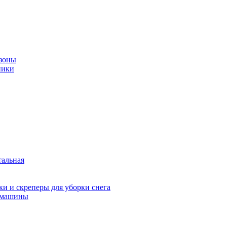
зоны
ники
тальная
и и скреперы для уборки снега
 машины