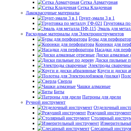
Сетка Арматурная
Сетка Кладочная
Лакокрасочные материалы
Грунт-эмали 3 в 1
Грунтовка по
Эмаль для мета
Расходные материалы для Электроинструментов
Буры для перфорато
Коронки для пер
Насадки для перф
Диски алмазные 
Диски пильные п
Электроды сварочны
Круги и диски 
Поло
Сверла
Чашки алмазные
Биты
Патроны для дрели
Ручной инструмент
Отделочный инст
Режущий инструмент
Столярный инстру
Измерительны
Слесарный инструм