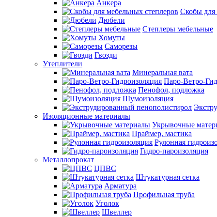
Анкера
Скобы для
Дюбели
Степлеры мебельные
Хомуты
Саморезы
Гвозди
Утеплители
Минеральная вата
Паро-Ветро-Ги
Пенофол, подложка
Шумоизоляция
Экстр
Изоляционные материалы
Укрывочные матер
Праймер, мастика
Рулонная гидроиз
Гидро-пароизоляция
Металлопрокат
ЦПВС
Штукатурная сетка
Арматура
Профильная труба
Уголок
Швеллер