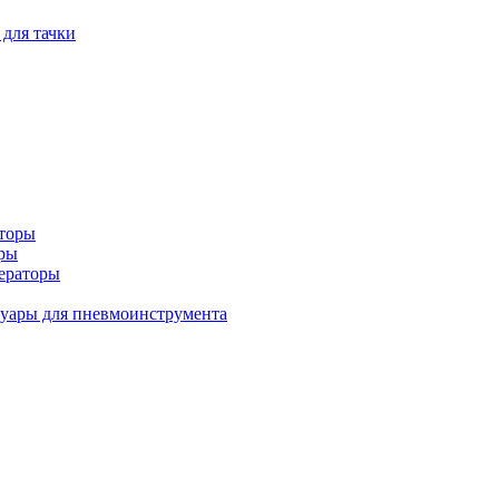
 для тачки
аторы
оры
ераторы
уары для пневмоинструмента