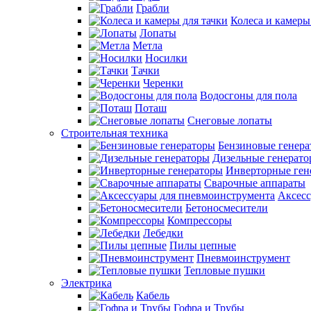
Грабли
Колеса и камеры
Лопаты
Метла
Носилки
Тачки
Черенки
Водосгоны для пола
Поташ
Снеговые лопаты
Строительная техника
Бензиновые генер
Дизельные генерат
Инверторные ген
Сварочные аппараты
Аксесс
Бетоносмесители
Компрессоры
Лебедки
Пилы цепные
Пневмоинструмент
Тепловые пушки
Электрика
Кабель
Гофра и Трубы