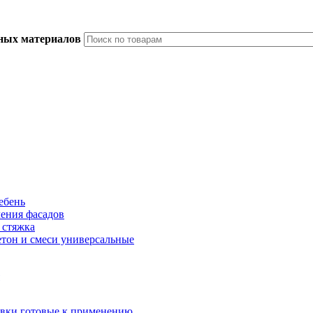
ьных материалов
ебень
ления фасадов
 стяжка
тон и смеси универсальные
вки готовые к применению