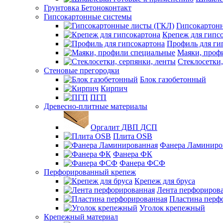
Грунтовка Бетоноконтакт
Гипсокартонные системы
Гипсокартон
Крепеж для гипс
Профиль для ги
Маяки, проф
Стеклосетки,
Стеновые прегородки
Блок газобетонный
Кирпич
ПГП
Древесно-плитные материалы
Оргалит ДВП ДСП
Плита OSB
Фанера Ламиниро
Фанера ФК
Фанера ФСФ
Перфорированный крепеж
Крепеж для бруса
Лента перфориров
Пластина перф
Уголок крепежный
Крепежный материал