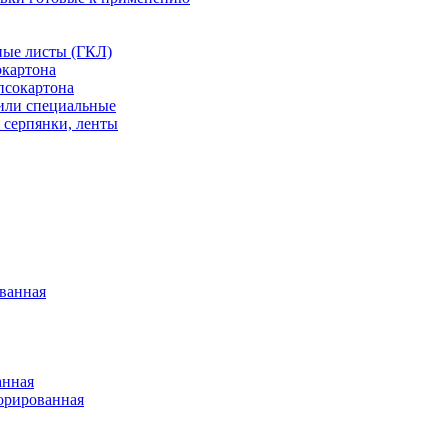
ные листы (ГКЛ)
окартона
псокартона
или специальные
 серпянки, ленты
ванная
анная
орированная