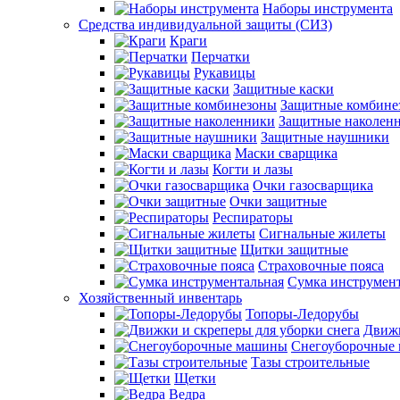
Наборы инструмента
Средства индивидуальной защиты (СИЗ)
Краги
Перчатки
Рукавицы
Защитные каски
Защитные комбине
Защитные наколен
Защитные наушники
Маски сварщика
Когти и лазы
Очки газосварщика
Очки защитные
Респираторы
Сигнальные жилеты
Щитки защитные
Страховочные пояса
Сумка инструмен
Хозяйственный инвентарь
Топоры-Ледорубы
Движк
Снегоуборочные
Тазы строительные
Щетки
Ведра