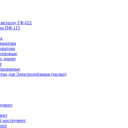
 металлу ГФ-021
лла ПФ-115
ра
форатора
оратора
отрезные
о дереву
е
абразивные
тна для Электролобзиков (пилки)
румент
мент
й инструмент
ент