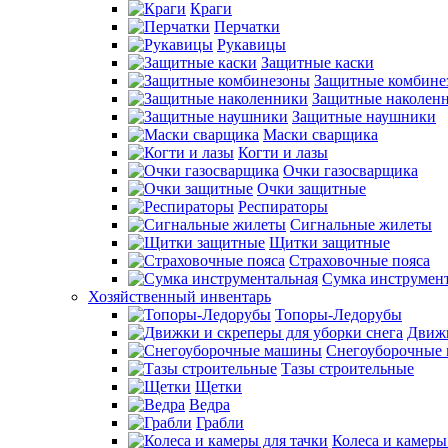
Краги
Перчатки
Рукавицы
Защитные каски
Защитные комбине
Защитные наколен
Защитные наушники
Маски сварщика
Когти и лазы
Очки газосварщика
Очки защитные
Респираторы
Сигнальные жилеты
Щитки защитные
Страховочные пояса
Сумка инструмен
Хозяйственный инвентарь
Топоры-Ледорубы
Движк
Снегоуборочные
Тазы строительные
Щетки
Ведра
Грабли
Колеса и камеры