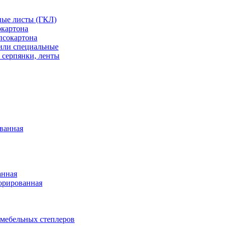
ные листы (ГКЛ)
окартона
псокартона
или специальные
 серпянки, ленты
ванная
анная
орированная
 мебельных степлеров