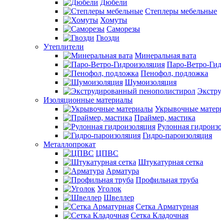
Дюбели
Степлеры мебельные
Хомуты
Саморезы
Гвозди
Утеплители
Минеральная вата
Паро-Ветро-Ги
Пенофол, подложка
Шумоизоляция
Экстр
Изоляционные материалы
Укрывочные матер
Праймер, мастика
Рулонная гидроиз
Гидро-пароизоляция
Металлопрокат
ЦПВС
Штукатурная сетка
Арматура
Профильная труба
Уголок
Швеллер
Сетка Арматурная
Сетка Кладочная