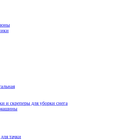
зоны
ники
тальная
и и скреперы для уборки снега
 машины
 для тачки