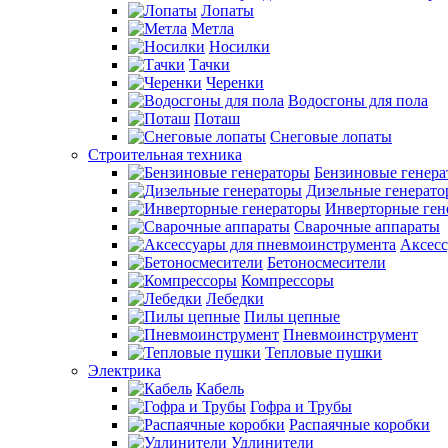
Лопаты
Метла
Носилки
Тачки
Черенки
Водосгоны для пола
Поташ
Снеговые лопаты
Строительная техника
Бензиновые генер
Дизельные генерат
Инверторные ген
Сварочные аппараты
Аксесс
Бетоносмесители
Компрессоры
Лебедки
Пилы цепные
Пневмоинструмент
Тепловые пушки
Электрика
Кабель
Гофра и Трубы
Распаячные коробки
Удлинители