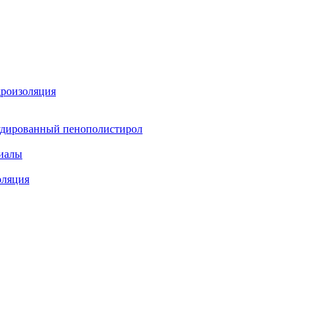
дроизоляция
удированный пенополистирол
иалы
оляция