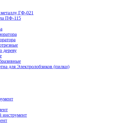
 металлу ГФ-021
лла ПФ-115
ра
форатора
оратора
отрезные
о дереву
е
абразивные
тна для Электролобзиков (пилки)
румент
мент
й инструмент
ент