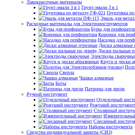
Лакокрасочные материалы
Грунт-эмали 3 в 1
Грунтовка по
Эмаль для мета
Расходные материалы для Электроинструментов
Буры для перфорато
Коронки для пер
Насадки для перф
Диски алмазные 
Диски пильные п
Электроды сварочны
Круги и диски 
Поло
Сверла
Чашки алмазные
Биты
Патроны для дрели
Ручной инструмент
Отделочный инст
Режущий инструмент
Столярный инстру
Измерительны
Слесарный инструм
Наборы инструмента
Средства индивидуальной защиты (СИЗ)