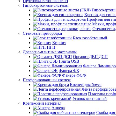
Грунтовка Бетоноконтакт
Гипсокартонные системы
Гипсокартон
Крепеж для гипс
Профиль для ги
Маяки, проф
Стеклосетки,
Стеновые прегородки
Блок газобетонный
Кирпич
ПГП
Древесно-плитные материалы
Оргалит ДВП ДСП
Плита OSB
Фанера Ламиниро
Фанера ФК
Фанера ФСФ
Перфорированный крепеж
Крепеж для бруса
Лента перфориров
Пластина перф
Уголок крепежный
Крепежный материал
Анкера
Скобы для