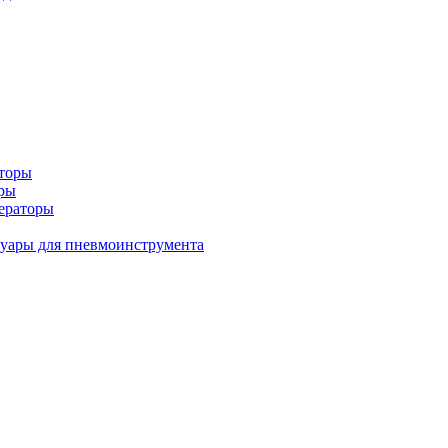
аторы
оры
ераторы
уары для пневмоинструмента