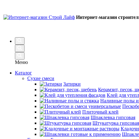
Интернет-магазин строите
Меню
Каталог
Сухие смеси
Затирки
Керамзит, песок, щ
Клей для утеп
Наливные полы и
Пескобе
Плиточный клей
Шпаклевка гипсовая
Штукатурка гипсовая
Кладочн
Шпакле