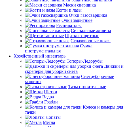
Маски сварщика
Когти и лазы
Очки газосварщика
Очки защитные
Респираторы
Сигнальные жилеты
Щитки защитные
Страховочные пояса
Сумка
инструментальная
Хозяйственный инвентарь
Топоры-Ледорубы
Движки и
скреперы для уборки снега
Снегоуборочные
машины
Тазы строительные
Щетки
Ведра
Грабли
Колеса и камеры для
тачки
Лопаты
Метла