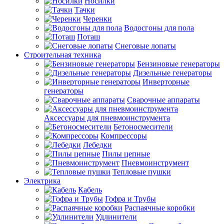
Носилки
Тачки
Черенки
Водосгоны для пола
Поташ
Снеговые лопаты
Строительная техника
Бензиновые генераторы
Дизельные генераторы
Инверторные
генераторы
Сварочные аппараты
Аксессуары для пневмоинструмента
Бетоносмесители
Компрессоры
Лебедки
Пилы цепные
Пневмоинструмент
Тепловые пушки
Электрика
Кабель
Гофра и Трубы
Распаячные коробки
Удлинители