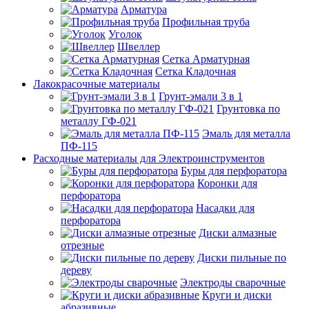
Арматура
Профильная труба
Уголок
Швеллер
Сетка Арматурная
Сетка Кладочная
Лакокрасочные материалы
Грунт-эмали 3 в 1
Грунтовка по
металлу ГФ-021
Эмаль для металла
ПФ-115
Расходные материалы для Электроинструментов
Буры для перфоратора
Коронки для
перфоратора
Насадки для
перфоратора
Диски алмазные
отрезные
Диски пильные по
дереву
Электроды сварочные
Круги и диски
абразивные