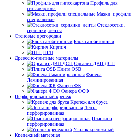
Профиль для
гипсокартона
Маяки, профили
специальные
Стеклосетки,
серпянки, ленты
Стеновые прегородки
Блок газобетонный
Кирпич
ПГП
Древесно-плитные материалы
Оргалит ДВП ДСП
Плита OSB
Фанера
Ламинированная
Фанера ФК
Фанера ФСФ
Перфорированный крепеж
Крепеж для бруса
Лента
перфорированная
Пластина
перфорированная
Уголок крепежный
Крепежный материал