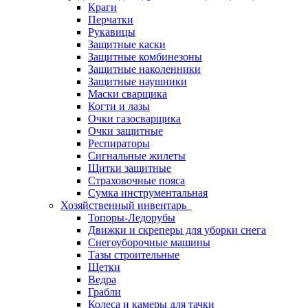
Краги
Перчатки
Рукавицы
Защитные каски
Защитные комбинезоны
Защитные наколенники
Защитные наушники
Маски сварщика
Когти и лазы
Очки газосварщика
Очки защитные
Респираторы
Сигнальные жилеты
Щитки защитные
Страховочные пояса
Сумка инструментальная
Хозяйственный инвентарь
Топоры-Ледорубы
Движки и скреперы для уборки снега
Снегоуборочные машины
Тазы строительные
Щетки
Ведра
Грабли
Колеса и камеры для тачки