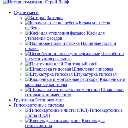
Сухие смеси
Затирки
Керамзит, песок,
щебень
Клей для
утепления фасадов
Наливные полы и
стяжка
Пескобетон
и смеси универсальные
Плиточный клей
Шпаклевка гипсовая
Штукатурка гипсовая
Кладочные и
монтажные растворы
Шпаклевки
готовые к применению
Грунтовка Бетоноконтакт
Гипсокартонные системы
Гипсокартонные
листы (ГКЛ)
Крепеж для
гипсокартона