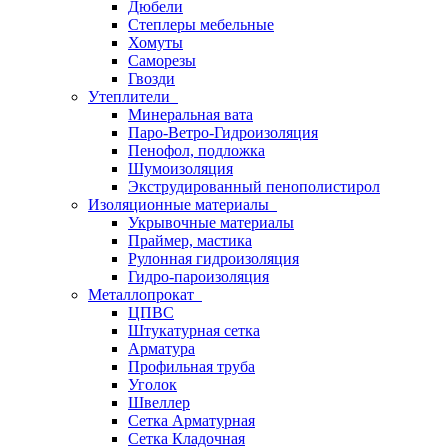
Дюбели
Степлеры мебельные
Хомуты
Саморезы
Гвозди
Утеплители
Минеральная вата
Паро-Ветро-Гидроизоляция
Пенофол, подложка
Шумоизоляция
Экструдированный пенополистирол
Изоляционные материалы
Укрывочные материалы
Праймер, мастика
Рулонная гидроизоляция
Гидро-пароизоляция
Металлопрокат
ЦПВС
Штукатурная сетка
Арматура
Профильная труба
Уголок
Швеллер
Сетка Арматурная
Сетка Кладочная