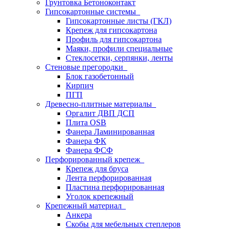
Грунтовка Бетоноконтакт
Гипсокартонные системы
Гипсокартонные листы (ГКЛ)
Крепеж для гипсокартона
Профиль для гипсокартона
Маяки, профили специальные
Стеклосетки, серпянки, ленты
Стеновые прегородки
Блок газобетонный
Кирпич
ПГП
Древесно-плитные материалы
Оргалит ДВП ДСП
Плита OSB
Фанера Ламинированная
Фанера ФК
Фанера ФСФ
Перфорированный крепеж
Крепеж для бруса
Лента перфорированная
Пластина перфорированная
Уголок крепежный
Крепежный материал
Анкера
Скобы для мебельных степлеров