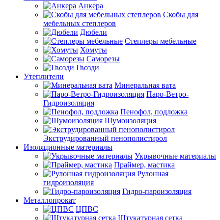
Анкера
Скобы для
мебельных степлеров
Дюбели
Степлеры мебельные
Хомуты
Саморезы
Гвозди
Утеплители
Минеральная вата
Паро-Ветро-
Гидроизоляция
Пенофол, подложка
Шумоизоляция
Экструдированный пенополистирол
Изоляционные материалы
Укрывочные материалы
Праймер, мастика
Рулонная
гидроизоляция
Гидро-пароизоляция
Металлопрокат
ЦПВС
Штукатурная сетка