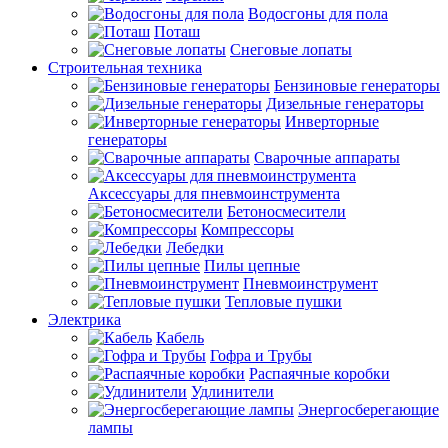
Водосгоны для пола
Поташ
Снеговые лопаты
Строительная техника
Бензиновые генераторы
Дизельные генераторы
Инверторные
генераторы
Сварочные аппараты
Аксессуары для пневмоинструмента
Бетоносмесители
Компрессоры
Лебедки
Пилы цепные
Пневмоинструмент
Тепловые пушки
Электрика
Кабель
Гофра и Трубы
Распаячные коробки
Удлинители
Энергосберегающие
лампы