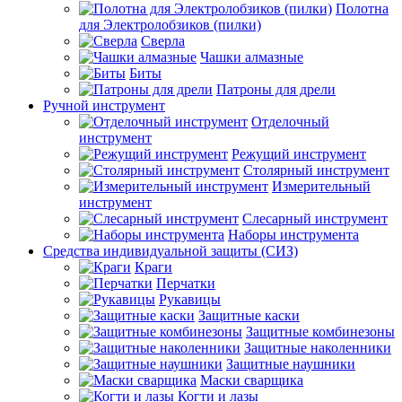
Полотна
для Электролобзиков (пилки)
Сверла
Чашки алмазные
Биты
Патроны для дрели
Ручной инструмент
Отделочный
инструмент
Режущий инструмент
Столярный инструмент
Измерительный
инструмент
Слесарный инструмент
Наборы инструмента
Средства индивидуальной защиты (СИЗ)
Краги
Перчатки
Рукавицы
Защитные каски
Защитные комбинезоны
Защитные наколенники
Защитные наушники
Маски сварщика
Когти и лазы