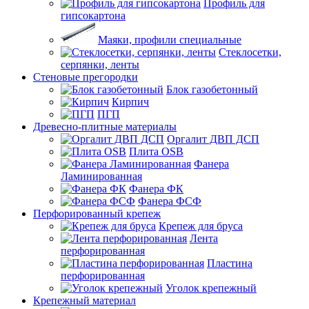
Профиль для
гипсокартона
Маяки, профили специальные
Стеклосетки,
серпянки, ленты
Стеновые прегородки
Блок газобетонный
Кирпич
ПГП
Древесно-плитные материалы
Оргалит ДВП ДСП
Плита OSB
Фанера
Ламинированная
Фанера ФК
Фанера ФСФ
Перфорированный крепеж
Крепеж для бруса
Лента
перфорированная
Пластина
перфорированная
Уголок крепежный
Крепежный материал