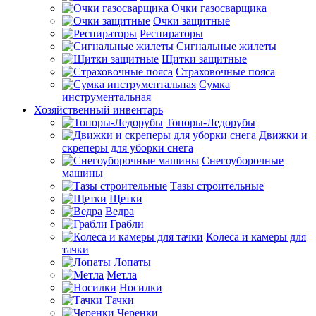
Очки газосварщика
Очки защитные
Респираторы
Сигнальные жилеты
Щитки защитные
Страховочные пояса
Сумка
инструментальная
Хозяйственный инвентарь
Топоры-Ледорубы
Движки и
скреперы для уборки снега
Снегоуборочные
машины
Тазы строительные
Щетки
Ведра
Грабли
Колеса и камеры для
тачки
Лопаты
Метла
Носилки
Тачки
Черенки