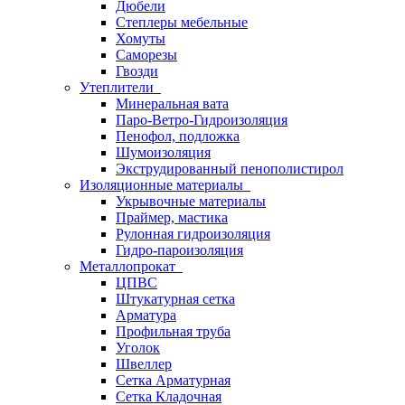
Дюбели
Степлеры мебельные
Хомуты
Саморезы
Гвозди
Утеплители
Минеральная вата
Паро-Ветро-Гидроизоляция
Пенофол, подложка
Шумоизоляция
Экструдированный пенополистирол
Изоляционные материалы
Укрывочные материалы
Праймер, мастика
Рулонная гидроизоляция
Гидро-пароизоляция
Металлопрокат
ЦПВС
Штукатурная сетка
Арматура
Профильная труба
Уголок
Швеллер
Сетка Арматурная
Сетка Кладочная