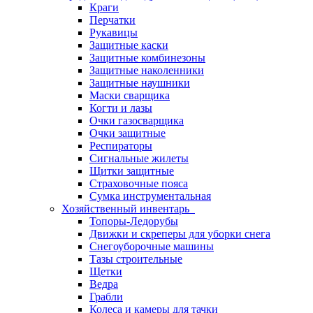
Краги
Перчатки
Рукавицы
Защитные каски
Защитные комбинезоны
Защитные наколенники
Защитные наушники
Маски сварщика
Когти и лазы
Очки газосварщика
Очки защитные
Респираторы
Сигнальные жилеты
Щитки защитные
Страховочные пояса
Сумка инструментальная
Хозяйственный инвентарь
Топоры-Ледорубы
Движки и скреперы для уборки снега
Снегоуборочные машины
Тазы строительные
Щетки
Ведра
Грабли
Колеса и камеры для тачки