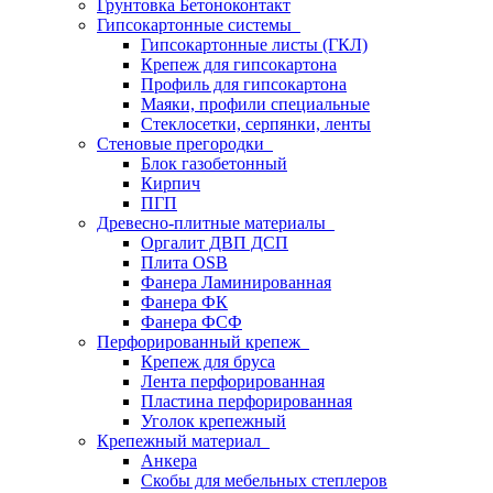
Грунтовка Бетоноконтакт
Гипсокартонные системы
Гипсокартонные листы (ГКЛ)
Крепеж для гипсокартона
Профиль для гипсокартона
Маяки, профили специальные
Стеклосетки, серпянки, ленты
Стеновые прегородки
Блок газобетонный
Кирпич
ПГП
Древесно-плитные материалы
Оргалит ДВП ДСП
Плита OSB
Фанера Ламинированная
Фанера ФК
Фанера ФСФ
Перфорированный крепеж
Крепеж для бруса
Лента перфорированная
Пластина перфорированная
Уголок крепежный
Крепежный материал
Анкера
Скобы для мебельных степлеров