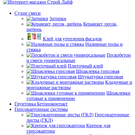
Сухие смеси
Затирки
Керамзит, песок,
щебень
Клей для утепления фасадов
Наливные полы и
стяжка
Пескобетон
и смеси универсальные
Плиточный клей
Шпаклевка гипсовая
Штукатурка гипсовая
Кладочные и
монтажные растворы
Шпаклевки
готовые к применению
Грунтовка Бетоноконтакт
Гипсокартонные системы
Гипсокартонные
листы (ГКЛ)
Крепеж для
гипсокартона