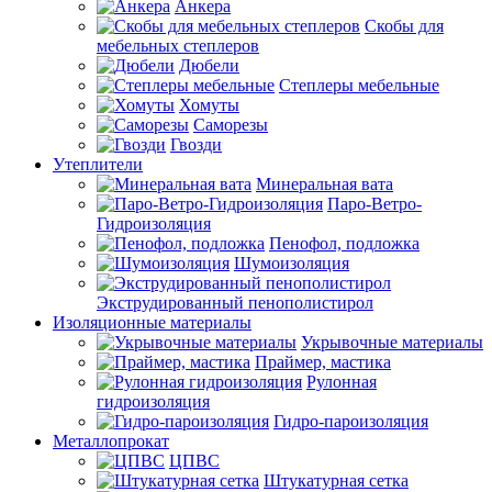
Анкера
Скобы для
мебельных степлеров
Дюбели
Степлеры мебельные
Хомуты
Саморезы
Гвозди
Утеплители
Минеральная вата
Паро-Ветро-
Гидроизоляция
Пенофол, подложка
Шумоизоляция
Экструдированный пенополистирол
Изоляционные материалы
Укрывочные материалы
Праймер, мастика
Рулонная
гидроизоляция
Гидро-пароизоляция
Металлопрокат
ЦПВС
Штукатурная сетка