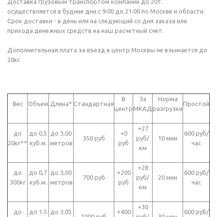
Доставка грузовым транспортом компании до 20т.
осуществляется в будние дни с 9:00 до 21:00 по Москве и области.
Срок доставки - в день или на следующий со дня заказа или
прихода денежных средств на наш расчетный счет.
Дополнительная плата за въезд в центр Москвы не взымается до
20кг.
В
За
Норма
Вес
Объем
Длина*
Стандартная
Простой
центр
МКАД
разгрузки
+27
до
до 0,5
до 3,00
+0
600 руб/
350 руб
руб/
10 мин
20кг**
куб.м.
метров
руб
час
км
+28
до
до 0,7
до 3,00
+200
600 руб/
700 руб
руб/
20 мин
300кг
куб.м.
метров
руб
час
км
+30
до
до 1.5
до 3,05
+400
600 руб/
1000 руб
руб/
30 мин