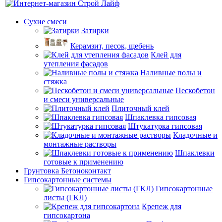
Сухие смеси
Затирки
Керамзит, песок, щебень
Клей для
утепления фасадов
Наливные полы и
стяжка
Пескобетон
и смеси универсальные
Плиточный клей
Шпаклевка гипсовая
Штукатурка гипсовая
Кладочные и
монтажные растворы
Шпаклевки
готовые к применению
Грунтовка Бетоноконтакт
Гипсокартонные системы
Гипсокартонные
листы (ГКЛ)
Крепеж для
гипсокартона