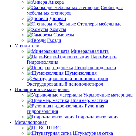
Анкера
Скобы для
мебельных степлеров
Дюбели
Степлеры мебельные
Хомуты
Саморезы
Гвозди
Утеплители
Минеральная вата
Паро-Ветро-
Гидроизоляция
Пенофол, подложка
Шумоизоляция
Экструдированный пенополистирол
Изоляционные материалы
Укрывочные материалы
Праймер, мастика
Рулонная
гидроизоляция
Гидро-пароизоляция
Металлопрокат
ЦПВС
Штукатурная сетка