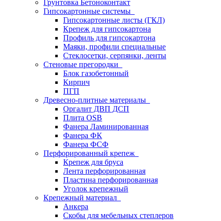
Грунтовка Бетоноконтакт
Гипсокартонные системы
Гипсокартонные листы (ГКЛ)
Крепеж для гипсокартона
Профиль для гипсокартона
Маяки, профили специальные
Стеклосетки, серпянки, ленты
Стеновые прегородки
Блок газобетонный
Кирпич
ПГП
Древесно-плитные материалы
Оргалит ДВП ДСП
Плита OSB
Фанера Ламинированная
Фанера ФК
Фанера ФСФ
Перфорированный крепеж
Крепеж для бруса
Лента перфорированная
Пластина перфорированная
Уголок крепежный
Крепежный материал
Анкера
Скобы для мебельных степлеров