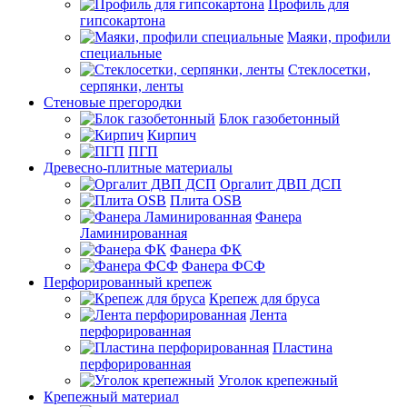
Профиль для
гипсокартона
Маяки, профили
специальные
Стеклосетки,
серпянки, ленты
Стеновые прегородки
Блок газобетонный
Кирпич
ПГП
Древесно-плитные материалы
Оргалит ДВП ДСП
Плита OSB
Фанера
Ламинированная
Фанера ФК
Фанера ФСФ
Перфорированный крепеж
Крепеж для бруса
Лента
перфорированная
Пластина
перфорированная
Уголок крепежный
Крепежный материал