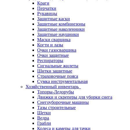
Краги
Перчатки
Рукавицы
Защитные каски
Защитные комбинезоны
Защитные наколенники
Защитные наушники
Маски сварщика
Когти и лазы
Очки газосварщика
Очки защитные
Респираторы
Сигнальные жилеты
Щитки защитные
Страховочные пояса
Сумка инструментальная
Хозяйственный инвентарь
Топоры-Ледорубы
Движки и скреперы для уборки снега
Снегоуборочные машины
Тазы строительные
Щетки
Ведра
Грабли
Колеса и камеры для тачки