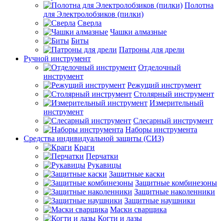
Полотна
для Электролобзиков (пилки)
Сверла
Чашки алмазные
Биты
Патроны для дрели
Ручной инструмент
Отделочный
инструмент
Режущий инструмент
Столярный инструмент
Измерительный
инструмент
Слесарный инструмент
Наборы инструмента
Средства индивидуальной защиты (СИЗ)
Краги
Перчатки
Рукавицы
Защитные каски
Защитные комбинезоны
Защитные наколенники
Защитные наушники
Маски сварщика
Когти и лазы