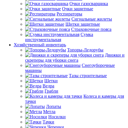
Очки газосварщика
Очки защитные
Респираторы
Сигнальные жилеты
Щитки защитные
Страховочные пояса
Сумка
инструментальная
Хозяйственный инвентарь
Топоры-Ледорубы
Движки и
скреперы для уборки снега
Снегоуборочные
машины
Тазы строительные
Щетки
Ведра
Грабли
Колеса и камеры для
тачки
Лопаты
Метла
Носилки
Тачки
Черенки