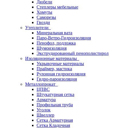
Дюбели
Степлеры мебельные
Хомуты
Саморезы
Гвозди
Утеплители
Минеральная вата
Паро-Ветро-Гидроизоляция
Пенофол, подложка
Шумоизоляция
Экструдированный пенополистирол
Изоляционные материалы
Укрывочные материалы
Праймер, мастика
Рулонная гидроизоляция
Гидро-пароизоляция
Металлопрокат
ЦПВС
Штукатурная сетка
Арматура
Профильная труба
Уголок
Швеллер
Сетка Арматурная
Сетка Кладочная