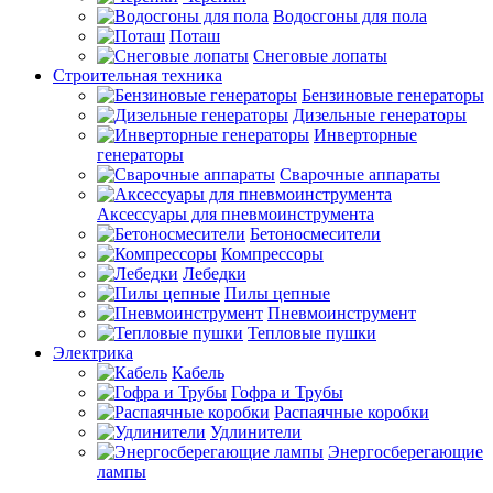
Водосгоны для пола
Поташ
Снеговые лопаты
Строительная техника
Бензиновые генераторы
Дизельные генераторы
Инверторные
генераторы
Сварочные аппараты
Аксессуары для пневмоинструмента
Бетоносмесители
Компрессоры
Лебедки
Пилы цепные
Пневмоинструмент
Тепловые пушки
Электрика
Кабель
Гофра и Трубы
Распаячные коробки
Удлинители
Энергосберегающие
лампы