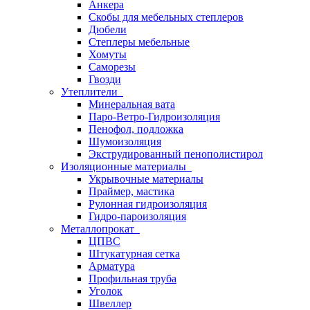
Анкера
Скобы для мебельных степлеров
Дюбели
Степлеры мебельные
Хомуты
Саморезы
Гвозди
Утеплители
Минеральная вата
Паро-Ветро-Гидроизоляция
Пенофол, подложка
Шумоизоляция
Экструдированный пенополистирол
Изоляционные материалы
Укрывочные материалы
Праймер, мастика
Рулонная гидроизоляция
Гидро-пароизоляция
Металлопрокат
ЦПВС
Штукатурная сетка
Арматура
Профильная труба
Уголок
Швеллер