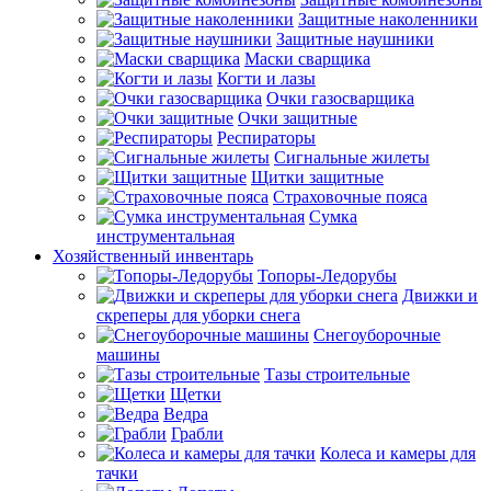
Защитные наколенники
Защитные наушники
Маски сварщика
Когти и лазы
Очки газосварщика
Очки защитные
Респираторы
Сигнальные жилеты
Щитки защитные
Страховочные пояса
Сумка
инструментальная
Хозяйственный инвентарь
Топоры-Ледорубы
Движки и
скреперы для уборки снега
Снегоуборочные
машины
Тазы строительные
Щетки
Ведра
Грабли
Колеса и камеры для
тачки