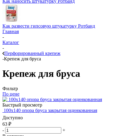
Как наносить штукатурку Ротбанд
Как развести гипсовую штукатурку Ротбанд
Главная
-
Каталог
-
Перфорированный крепеж
-
Крепеж для бруса
Крепеж для бруса
Фильтр
По цене
Быстрый просмотр
100х140 опора бруса закрытая оцинкованная
Доступно
63
₽
-
+