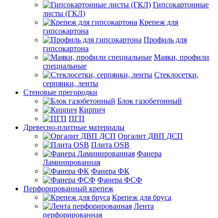
Гипсокартонные
листы (ГКЛ)
Крепеж для
гипсокартона
Профиль для
гипсокартона
Маяки, профили
специальные
Стеклосетки,
серпянки, ленты
Стеновые прегородки
Блок газобетонный
Кирпич
ПГП
Древесно-плитные материалы
Оргалит ДВП ДСП
Плита OSB
Фанера
Ламинированная
Фанера ФК
Фанера ФСФ
Перфорированный крепеж
Крепеж для бруса
Лента
перфорированная