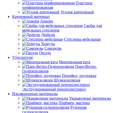
Пластина
перфорированная
Уголок крепежный
Крепежный материал
Анкера
Скобы для
мебельных степлеров
Дюбели
Степлеры мебельные
Хомуты
Саморезы
Гвозди
Утеплители
Минеральная вата
Паро-Ветро-
Гидроизоляция
Пенофол, подложка
Шумоизоляция
Экструдированный пенополистирол
Изоляционные материалы
Укрывочные материалы
Праймер, мастика
Рулонная
гидроизоляция