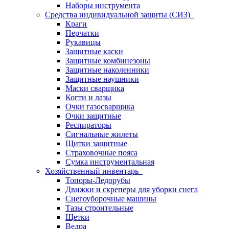
Наборы инструмента
Средства индивидуальной защиты (СИЗ)
Краги
Перчатки
Рукавицы
Защитные каски
Защитные комбинезоны
Защитные наколенники
Защитные наушники
Маски сварщика
Когти и лазы
Очки газосварщика
Очки защитные
Респираторы
Сигнальные жилеты
Щитки защитные
Страховочные пояса
Сумка инструментальная
Хозяйственный инвентарь
Топоры-Ледорубы
Движки и скреперы для уборки снега
Снегоуборочные машины
Тазы строительные
Щетки
Ведра