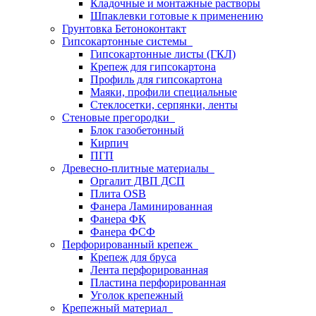
Кладочные и монтажные растворы
Шпаклевки готовые к применению
Грунтовка Бетоноконтакт
Гипсокартонные системы
Гипсокартонные листы (ГКЛ)
Крепеж для гипсокартона
Профиль для гипсокартона
Маяки, профили специальные
Стеклосетки, серпянки, ленты
Стеновые прегородки
Блок газобетонный
Кирпич
ПГП
Древесно-плитные материалы
Оргалит ДВП ДСП
Плита OSB
Фанера Ламинированная
Фанера ФК
Фанера ФСФ
Перфорированный крепеж
Крепеж для бруса
Лента перфорированная
Пластина перфорированная
Уголок крепежный
Крепежный материал