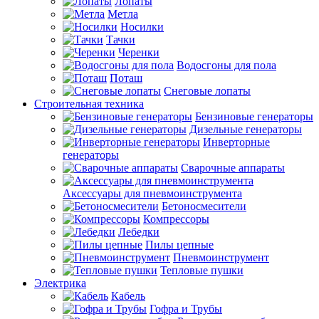
Лопаты
Метла
Носилки
Тачки
Черенки
Водосгоны для пола
Поташ
Снеговые лопаты
Строительная техника
Бензиновые генераторы
Дизельные генераторы
Инверторные
генераторы
Сварочные аппараты
Аксессуары для пневмоинструмента
Бетоносмесители
Компрессоры
Лебедки
Пилы цепные
Пневмоинструмент
Тепловые пушки
Электрика
Кабель
Гофра и Трубы