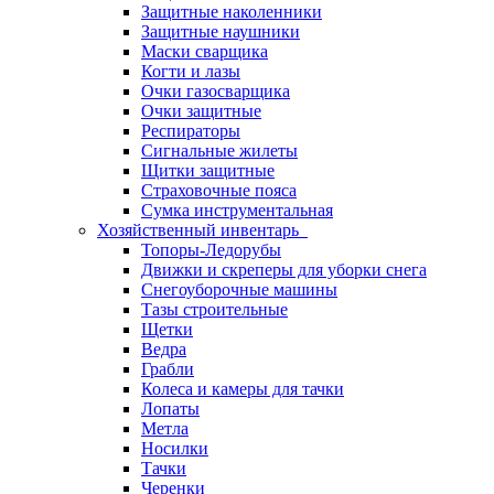
Защитные наколенники
Защитные наушники
Маски сварщика
Когти и лазы
Очки газосварщика
Очки защитные
Респираторы
Сигнальные жилеты
Щитки защитные
Страховочные пояса
Сумка инструментальная
Хозяйственный инвентарь
Топоры-Ледорубы
Движки и скреперы для уборки снега
Снегоуборочные машины
Тазы строительные
Щетки
Ведра
Грабли
Колеса и камеры для тачки
Лопаты
Метла
Носилки
Тачки
Черенки