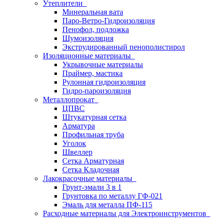
Утеплители
Минеральная вата
Паро-Ветро-Гидроизоляция
Пенофол, подложка
Шумоизоляция
Экструдированный пенополистирол
Изоляционные материалы
Укрывочные материалы
Праймер, мастика
Рулонная гидроизоляция
Гидро-пароизоляция
Металлопрокат
ЦПВС
Штукатурная сетка
Арматура
Профильная труба
Уголок
Швеллер
Сетка Арматурная
Сетка Кладочная
Лакокрасочные материалы
Грунт-эмали 3 в 1
Грунтовка по металлу ГФ-021
Эмаль для металла ПФ-115
Расходные материалы для Электроинструментов