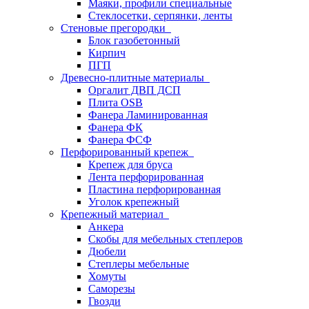
Маяки, профили специальные
Стеклосетки, серпянки, ленты
Стеновые прегородки
Блок газобетонный
Кирпич
ПГП
Древесно-плитные материалы
Оргалит ДВП ДСП
Плита OSB
Фанера Ламинированная
Фанера ФК
Фанера ФСФ
Перфорированный крепеж
Крепеж для бруса
Лента перфорированная
Пластина перфорированная
Уголок крепежный
Крепежный материал
Анкера
Скобы для мебельных степлеров
Дюбели
Степлеры мебельные
Хомуты
Саморезы
Гвозди