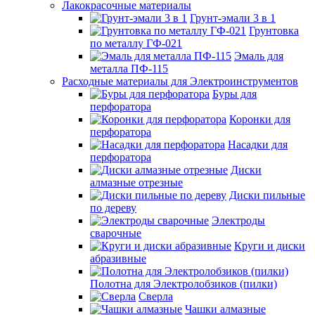
Лакокрасочные материалы
Грунт-эмали 3 в 1
Грунтовка
по металлу ГФ-021
Эмаль для
металла ПФ-115
Расходные материалы для Электроинструментов
Буры для
перфоратора
Коронки для
перфоратора
Насадки для
перфоратора
Диски
алмазные отрезные
Диски пильные
по дереву
Электроды
сварочные
Круги и диски
абразивные
Полотна для Электролобзиков (пилки)
Сверла
Чашки алмазные