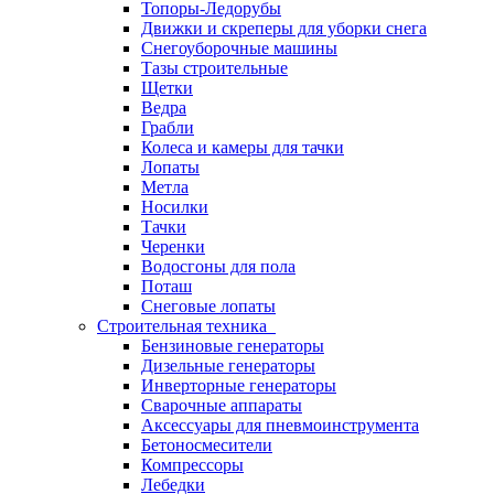
Топоры-Ледорубы
Движки и скреперы для уборки снега
Снегоуборочные машины
Тазы строительные
Щетки
Ведра
Грабли
Колеса и камеры для тачки
Лопаты
Метла
Носилки
Тачки
Черенки
Водосгоны для пола
Поташ
Снеговые лопаты
Строительная техника
Бензиновые генераторы
Дизельные генераторы
Инверторные генераторы
Сварочные аппараты
Аксессуары для пневмоинструмента
Бетоносмесители
Компрессоры
Лебедки