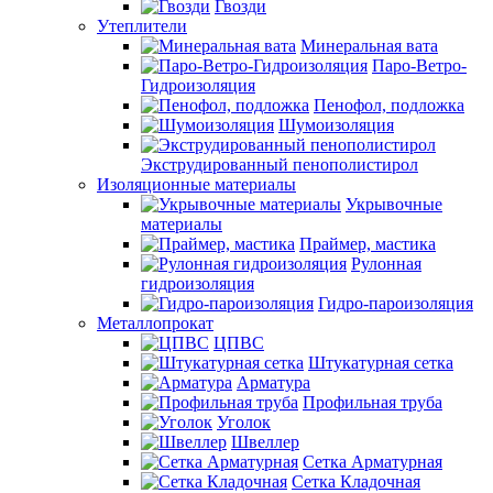
Гвозди
Утеплители
Минеральная вата
Паро-Ветро-
Гидроизоляция
Пенофол, подложка
Шумоизоляция
Экструдированный пенополистирол
Изоляционные материалы
Укрывочные
материалы
Праймер, мастика
Рулонная
гидроизоляция
Гидро-пароизоляция
Металлопрокат
ЦПВС
Штукатурная сетка
Арматура
Профильная труба
Уголок
Швеллер
Сетка Арматурная
Сетка Кладочная