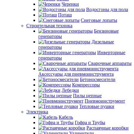
Черенки
Водосгоны для пола
Поташ
Снеговые лопаты
Строительная техника
Бензиновые
генераторы
Дизельные
генераторы
Инверторные
генераторы
Сварочные аппараты
Аксессуары для пневмоинструмента
Бетоносмесители
Компрессоры
Лебедки
Пилы цепные
Пневмоинструмент
Тепловые пушки
Электрика
Кабель
Гофра и Трубы
Распаячные коробки
Удлинители