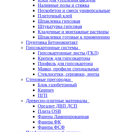
Наливные полы и стяжка
Пескобетон и смеси универсальные
Плиточный клей
Шпаклевка гипсовая
Штукатурка гипсовая
Кладочные и монтажные растворы
Шпаклевки готовые к применению
Грунтовка Бетоноконтакт
Гипсокартонные системы
Гипсокартонные листы (ГКЛ)
Крепеж для гипсокартона
Профиль для гипсокартона
Маяки, профили специальные
Стеклосетки, серпянки, ленты
Стеновые прегородки
Блок газобетонный
Кирпич
ПГП
Древесно-плитные материалы
Оргалит ДВП ДСП
Плита OSB
Фанера Ламинированная
Фанера ФК
Фанера ФСФ