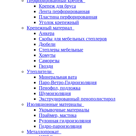
Перфорированный крепеж
Крепеж для бруса
Лента перфорированная
Пластина перфорированная
Уголок крепежный
Крепежный материал
Анкера
Скобы для мебельных степлеров
Дюбели
Степлеры мебельные
Хомуты
Саморезы
Гвозди
Утеплители
Минеральная вата
Паро-Ветро-Гидроизоляция
Пенофол, подложка
Шумоизоляция
Экструдированный пенополистирол
Изоляционные материалы
Укрывочные материалы
Праймер, мастика
Рулонная гидроизоляция
Гидро-пароизоляция
Металлопрокат