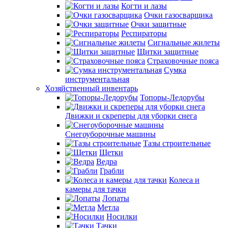
Когти и лазы
Очки газосварщика
Очки защитные
Респираторы
Сигнальные жилеты
Щитки защитные
Страховочные пояса
Сумка
инструментальная
Хозяйственный инвентарь
Топоры-Ледорубы
Движки и скреперы для уборки снега
Снегоуборочные машины
Тазы строительные
Щетки
Ведра
Грабли
Колеса и
камеры для тачки
Лопаты
Метла
Носилки
Тачки