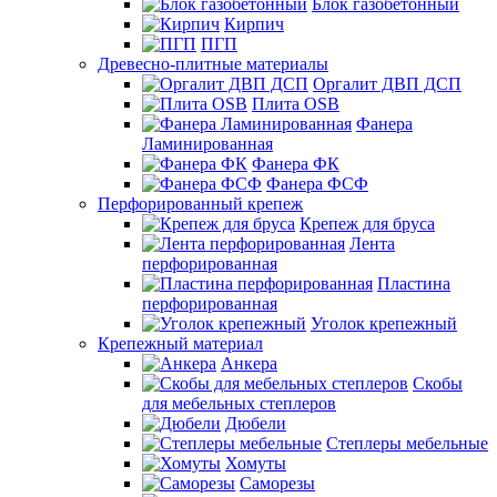
Блок газобетонный
Кирпич
ПГП
Древесно-плитные материалы
Оргалит ДВП ДСП
Плита OSB
Фанера
Ламинированная
Фанера ФК
Фанера ФСФ
Перфорированный крепеж
Крепеж для бруса
Лента
перфорированная
Пластина
перфорированная
Уголок крепежный
Крепежный материал
Анкера
Скобы
для мебельных степлеров
Дюбели
Степлеры мебельные
Хомуты
Саморезы