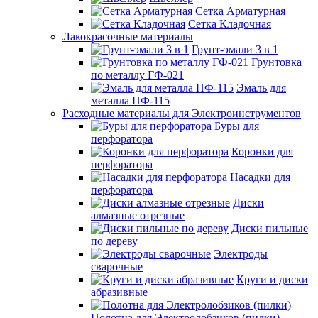
Сетка Арматурная
Сетка Кладочная
Лакокрасочные материалы
Грунт-эмали 3 в 1
Грунтовка
по металлу ГФ-021
Эмаль для
металла ПФ-115
Расходные материалы для Электроинструментов
Буры для
перфоратора
Коронки для
перфоратора
Насадки для
перфоратора
Диски
алмазные отрезные
Диски пильные
по дереву
Электроды
сварочные
Круги и диски
абразивные
Полотна для Электролобзиков (пилки)