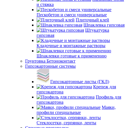
и стяжка
Пескобетон и смеси универсальные
Плиточный клей
Шпаклевка гипсовая
Штукатурка
гипсовая
Кладочные и монтажные растворы
Шпаклевки готовые к применению
Грунтовка Бетоноконтакт
Гипсокартонные системы
Гипсокартонные листы (ГКЛ)
Крепеж для
гипсокартона
Профиль для
гипсокартона
Маяки,
профили специальные
Стеклосетки, серпянки, ленты
Стеновые прегородки