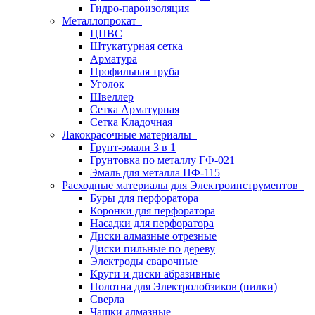
Гидро-пароизоляция
Металлопрокат
ЦПВС
Штукатурная сетка
Арматура
Профильная труба
Уголок
Швеллер
Сетка Арматурная
Сетка Кладочная
Лакокрасочные материалы
Грунт-эмали 3 в 1
Грунтовка по металлу ГФ-021
Эмаль для металла ПФ-115
Расходные материалы для Электроинструментов
Буры для перфоратора
Коронки для перфоратора
Насадки для перфоратора
Диски алмазные отрезные
Диски пильные по дереву
Электроды сварочные
Круги и диски абразивные
Полотна для Электролобзиков (пилки)
Сверла
Чашки алмазные