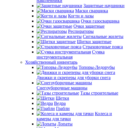
наколенники
Защитные наушники
Маски сварщика
Когти и лазы
Очки газосварщика
Очки защитные
Респираторы
Сигнальные жилеты
Щитки защитные
Страховочные пояса
Сумка
инструментальная
Хозяйственный инвентарь
Топоры-Ледорубы
Движки и скреперы для уборки снега
Снегоуборочные машины
Тазы строительные
Щетки
Ведра
Грабли
Колеса и
камеры для тачки
Лопаты