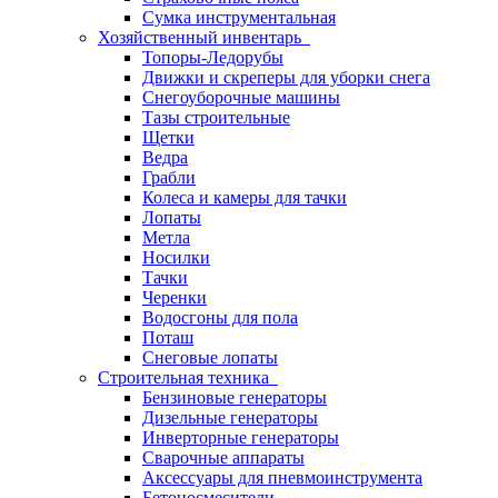
Сумка инструментальная
Хозяйственный инвентарь
Топоры-Ледорубы
Движки и скреперы для уборки снега
Снегоуборочные машины
Тазы строительные
Щетки
Ведра
Грабли
Колеса и камеры для тачки
Лопаты
Метла
Носилки
Тачки
Черенки
Водосгоны для пола
Поташ
Снеговые лопаты
Строительная техника
Бензиновые генераторы
Дизельные генераторы
Инверторные генераторы
Сварочные аппараты
Аксессуары для пневмоинструмента
Бетоносмесители