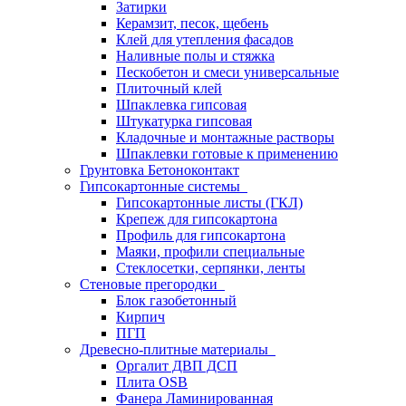
Затирки
Керамзит, песок, щебень
Клей для утепления фасадов
Наливные полы и стяжка
Пескобетон и смеси универсальные
Плиточный клей
Шпаклевка гипсовая
Штукатурка гипсовая
Кладочные и монтажные растворы
Шпаклевки готовые к применению
Грунтовка Бетоноконтакт
Гипсокартонные системы
Гипсокартонные листы (ГКЛ)
Крепеж для гипсокартона
Профиль для гипсокартона
Маяки, профили специальные
Стеклосетки, серпянки, ленты
Стеновые прегородки
Блок газобетонный
Кирпич
ПГП
Древесно-плитные материалы
Оргалит ДВП ДСП
Плита OSB
Фанера Ламинированная