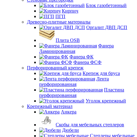
Блок газобетонный
Кирпич
ПГП
Древесно-плитные материалы
Оргалит ДВП ДСП
Плита OSB
Фанера
Ламинированная
Фанера ФК
Фанера ФСФ
Перфорированный крепеж
Крепеж для бруса
Лента
перфорированная
Пластина
перфорированная
Уголок крепежный
Крепежный материал
Анкера
Скобы для мебельных степлеров
Дюбели
Степлеры мебельные