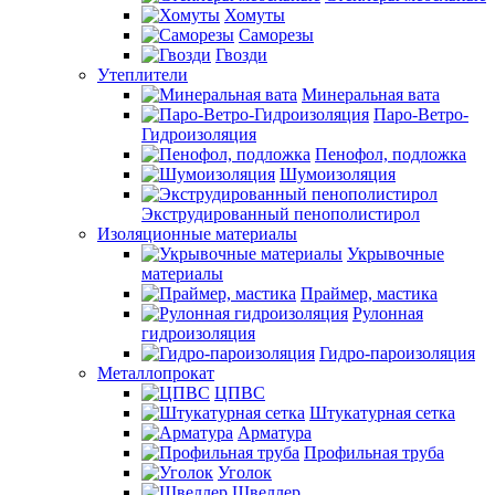
Хомуты
Саморезы
Гвозди
Утеплители
Минеральная вата
Паро-Ветро-
Гидроизоляция
Пенофол, подложка
Шумоизоляция
Экструдированный пенополистирол
Изоляционные материалы
Укрывочные
материалы
Праймер, мастика
Рулонная
гидроизоляция
Гидро-пароизоляция
Металлопрокат
ЦПВС
Штукатурная сетка
Арматура
Профильная труба
Уголок
Швеллер