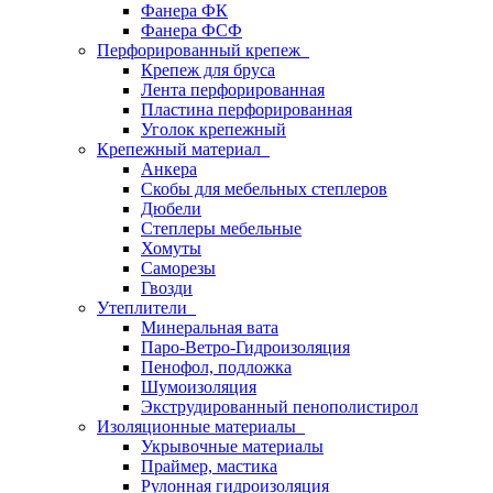
Фанера ФК
Фанера ФСФ
Перфорированный крепеж
Крепеж для бруса
Лента перфорированная
Пластина перфорированная
Уголок крепежный
Крепежный материал
Анкера
Скобы для мебельных степлеров
Дюбели
Степлеры мебельные
Хомуты
Саморезы
Гвозди
Утеплители
Минеральная вата
Паро-Ветро-Гидроизоляция
Пенофол, подложка
Шумоизоляция
Экструдированный пенополистирол
Изоляционные материалы
Укрывочные материалы
Праймер, мастика
Рулонная гидроизоляция