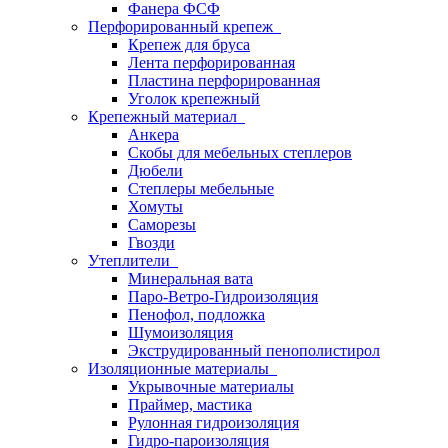
Фанера ФСФ
Перфорированный крепеж
Крепеж для бруса
Лента перфорированная
Пластина перфорированная
Уголок крепежный
Крепежный материал
Анкера
Скобы для мебельных степлеров
Дюбели
Степлеры мебельные
Хомуты
Саморезы
Гвозди
Утеплители
Минеральная вата
Паро-Ветро-Гидроизоляция
Пенофол, подложка
Шумоизоляция
Экструдированный пенополистирол
Изоляционные материалы
Укрывочные материалы
Праймер, мастика
Рулонная гидроизоляция
Гидро-пароизоляция