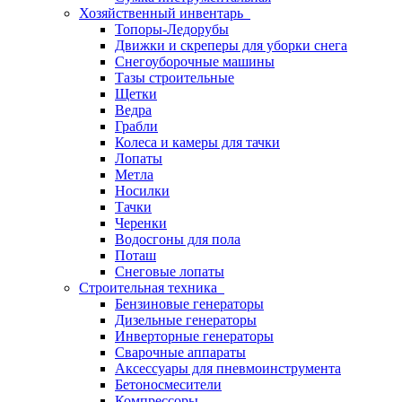
Хозяйственный инвентарь
Топоры-Ледорубы
Движки и скреперы для уборки снега
Снегоуборочные машины
Тазы строительные
Щетки
Ведра
Грабли
Колеса и камеры для тачки
Лопаты
Метла
Носилки
Тачки
Черенки
Водосгоны для пола
Поташ
Снеговые лопаты
Строительная техника
Бензиновые генераторы
Дизельные генераторы
Инверторные генераторы
Сварочные аппараты
Аксессуары для пневмоинструмента
Бетоносмесители
Компрессоры