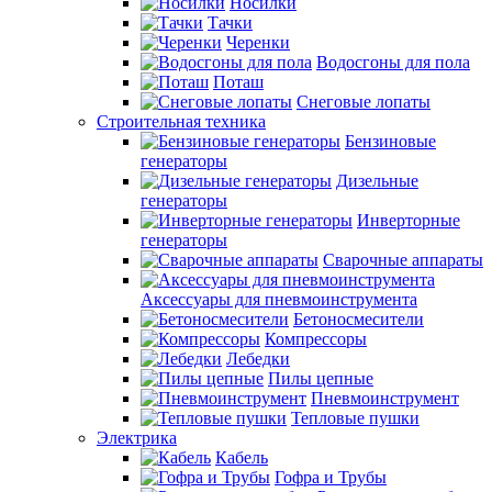
Носилки
Тачки
Черенки
Водосгоны для пола
Поташ
Снеговые лопаты
Строительная техника
Бензиновые
генераторы
Дизельные
генераторы
Инверторные
генераторы
Сварочные аппараты
Аксессуары для пневмоинструмента
Бетоносмесители
Компрессоры
Лебедки
Пилы цепные
Пневмоинструмент
Тепловые пушки
Электрика
Кабель
Гофра и Трубы