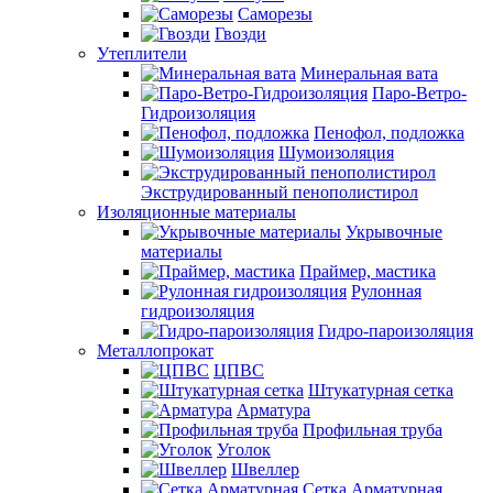
Саморезы
Гвозди
Утеплители
Минеральная вата
Паро-Ветро-
Гидроизоляция
Пенофол, подложка
Шумоизоляция
Экструдированный пенополистирол
Изоляционные материалы
Укрывочные
материалы
Праймер, мастика
Рулонная
гидроизоляция
Гидро-пароизоляция
Металлопрокат
ЦПВС
Штукатурная сетка
Арматура
Профильная труба
Уголок
Швеллер
Сетка Арматурная