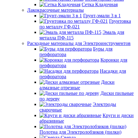
Сетка Кладочная
Лакокрасочные материалы
Грунт-эмали 3 в 1
Грунтовка
по металлу ГФ-021
Эмаль для
металла ПФ-115
Расходные материалы для Электроинструментов
Буры для
перфоратора
Коронки для
перфоратора
Насадки для
перфоратора
Диски
алмазные отрезные
Диски пильные
по дереву
Электроды
сварочные
Круги и диски
абразивные
Полотна для Электролобзиков (пилки)
Сверла