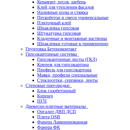
Керамзит, песок, щебень
Клей для утепления фасадов
Наливные полы и стяжка
Пескобетон и смеси универсальные
Плиточный клей
Шпаклевка гипсовая
Штукатурка гипсовая
Кладочные и монтажные растворы
Шпаклевки готовые к применению
Грунтовка Бетоноконтакт
Гипсокартонные системы
Гипсокартонные листы (ГКЛ)
Крепеж для гипсокартона
Профиль для гипсокартона
Маяки, профили специальные
Стеклосетки, серпянки, ленты
Стеновые прегородки
Блок газобетонный
Кирпич
ПГП
Древесно-плитные материалы
Оргалит ДВП ДСП
Плита OSB
Фанера Ламинированная
Фанера ФК