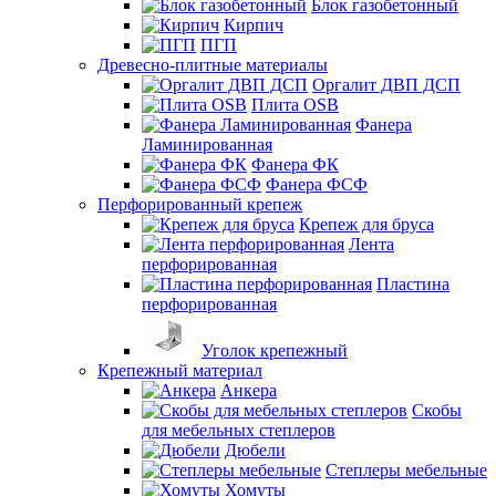
Блок газобетонный
Кирпич
ПГП
Древесно-плитные материалы
Оргалит ДВП ДСП
Плита OSB
Фанера
Ламинированная
Фанера ФК
Фанера ФСФ
Перфорированный крепеж
Крепеж для бруса
Лента
перфорированная
Пластина
перфорированная
Уголок крепежный
Крепежный материал
Анкера
Скобы
для мебельных степлеров
Дюбели
Степлеры мебельные
Хомуты