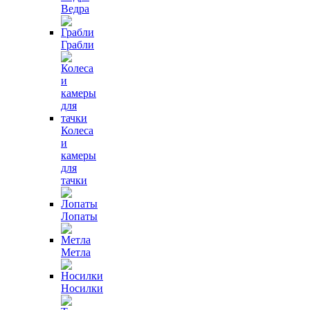
Ведра
Грабли
Колеса
и
камеры
для
тачки
Лопаты
Метла
Носилки