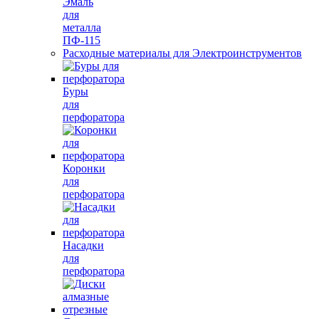
Эмаль
для
металла
ПФ-115
Расходные материалы для Электроинструментов
Буры
для
перфоратора
Коронки
для
перфоратора
Насадки
для
перфоратора