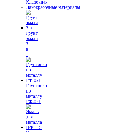
Кладочная
Лакокрасочные материалы
Грунт-
эмали
3
в
1
Грунтовка
по
металлу
ГФ-021