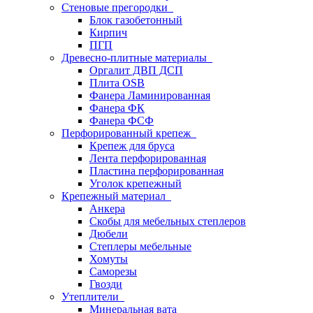
Стеновые прегородки
Блок газобетонный
Кирпич
ПГП
Древесно-плитные материалы
Оргалит ДВП ДСП
Плита OSB
Фанера Ламинированная
Фанера ФК
Фанера ФСФ
Перфорированный крепеж
Крепеж для бруса
Лента перфорированная
Пластина перфорированная
Уголок крепежный
Крепежный материал
Анкера
Скобы для мебельных степлеров
Дюбели
Степлеры мебельные
Хомуты
Саморезы
Гвозди
Утеплители
Минеральная вата