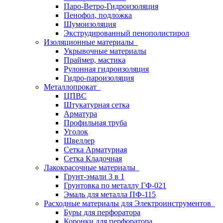
Паро-Ветро-Гидроизоляция
Пенофол, подложка
Шумоизоляция
Экструдированный пенополистирол
Изоляционные материалы
Укрывочные материалы
Праймер, мастика
Рулонная гидроизоляция
Гидро-пароизоляция
Металлопрокат
ЦПВС
Штукатурная сетка
Арматура
Профильная труба
Уголок
Швеллер
Сетка Арматурная
Сетка Кладочная
Лакокрасочные материалы
Грунт-эмали 3 в 1
Грунтовка по металлу ГФ-021
Эмаль для металла ПФ-115
Расходные материалы для Электроинструментов
Буры для перфоратора
Коронки для перфоратора