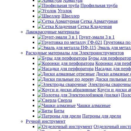
Арматура
Профильная труба
Уголок
Швеллер
Сетка Арматурная
Сетка Кладочная
Лакокрасочные материалы
Грунт-эмали 3 в 1
Грунтовка по
Эмаль для мета
Расходные материалы для Электроинструментов
Буры для перфорато
Коронки для пер
Насадки для перф
Диски алмазные 
Диски пильные п
Электроды сварочны
Круги и диски 
Поло
Сверла
Чашки алмазные
Биты
Патроны для дрели
Ручной инструмент
Отделочный инст