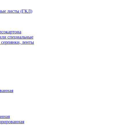
ные листы (ГКЛ)
псокартона
или специальные
 серпянки, ленты
ванная
анная
орированная