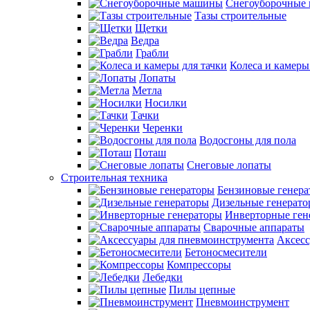
Снегоуборочные
Тазы строительные
Щетки
Ведра
Грабли
Колеса и камеры
Лопаты
Метла
Носилки
Тачки
Черенки
Водосгоны для пола
Поташ
Снеговые лопаты
Строительная техника
Бензиновые генер
Дизельные генерат
Инверторные ген
Сварочные аппараты
Аксесс
Бетоносмесители
Компрессоры
Лебедки
Пилы цепные
Пневмоинструмент