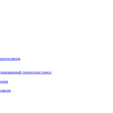
дроизоляция
удированный пенополистирол
иалы
оляция