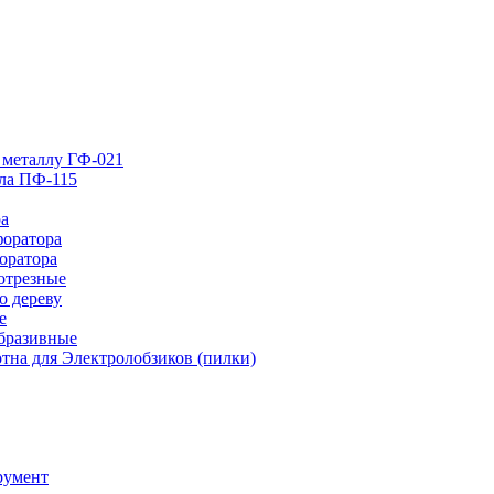
 металлу ГФ-021
лла ПФ-115
ра
форатора
оратора
отрезные
о дереву
е
абразивные
тна для Электролобзиков (пилки)
румент