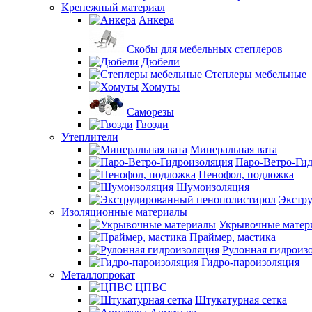
Крепежный материал
Анкера
Скобы для мебельных степлеров
Дюбели
Степлеры мебельные
Хомуты
Саморезы
Гвозди
Утеплители
Минеральная вата
Паро-Ветро-Ги
Пенофол, подложка
Шумоизоляция
Экстр
Изоляционные материалы
Укрывочные матер
Праймер, мастика
Рулонная гидроиз
Гидро-пароизоляция
Металлопрокат
ЦПВС
Штукатурная сетка