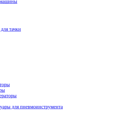
 машины
 для тачки
аторы
оры
ераторы
уары для пневмоинструмента