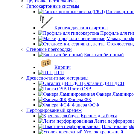
Грунтовка Бетоноконтакт
Гипсокартонные системы
Гипсокартон
Крепеж для гипсокартона
Профиль для ги
Маяки, проф
Стеклосетки,
Стеновые прегородки
Блок газобетонный
Кирпич
ПГП
Древесно-плитные материалы
Оргалит ДВП ДСП
Плита OSB
Фанера Ламиниро
Фанера ФК
Фанера ФСФ
Перфорированный крепеж
Крепеж для бруса
Лента перфориров
Пластина перф
Уголок крепежный