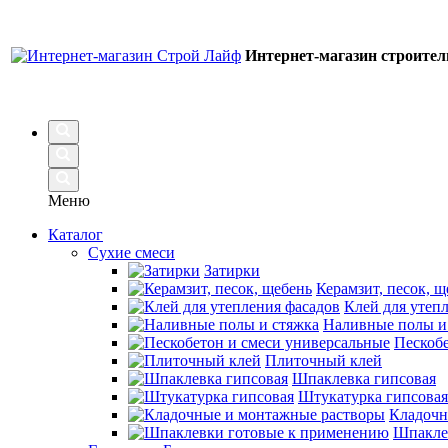
Интернет-магазин строите
Меню
Каталог
Сухие смеси
Затирки
Керамзит, песок, щ
Клей для утеп
Наливные полы и
Пескобе
Плиточный клей
Шпаклевка гипсовая
Штукатурка гипсовая
Кладочн
Шпакле