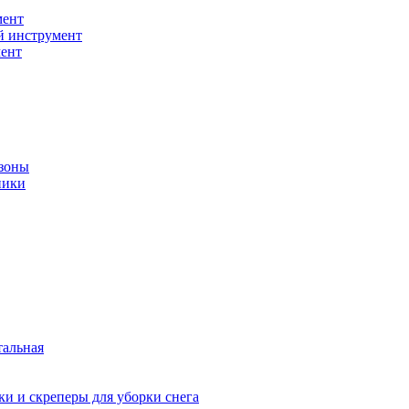
мент
й инструмент
ент
зоны
ники
тальная
и и скреперы для уборки снега