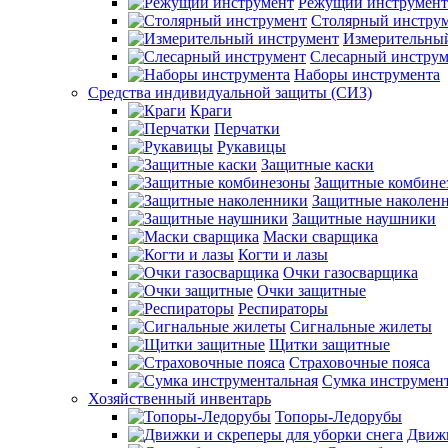
Режущий инструмент
Столярный инстру
Измерительны
Слесарный инструм
Наборы инструмента
Средства индивидуальной защиты (СИЗ)
Краги
Перчатки
Рукавицы
Защитные каски
Защитные комбине
Защитные наколен
Защитные наушники
Маски сварщика
Когти и лазы
Очки газосварщика
Очки защитные
Респираторы
Сигнальные жилеты
Щитки защитные
Страховочные пояса
Сумка инструмен
Хозяйственный инвентарь
Топоры-Ледорубы
Движк