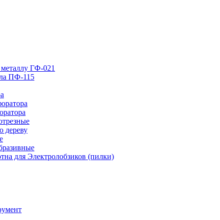
 металлу ГФ-021
лла ПФ-115
ра
форатора
оратора
отрезные
о дереву
е
абразивные
тна для Электролобзиков (пилки)
румент