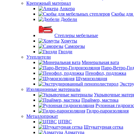
Крепежный материал
Анкера
Скобы для
Дюбели
Степлеры мебельные
Хомуты
Саморезы
Гвозди
Утеплители
Минеральная вата
Паро-Ветро-Ги
Пенофол, подложка
Шумоизоляция
Экстр
Изоляционные материалы
Укрывочные матер
Праймер, мастика
Рулонная гидроиз
Гидро-пароизоляция
Металлопрокат
ЦПВС
Штукатурная сетка
Арматура