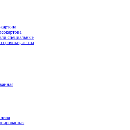
окартона
псокартона
или специальные
 серпянки, ленты
ванная
анная
орированная