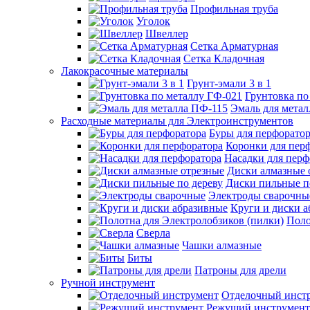
Профильная труба
Уголок
Швеллер
Сетка Арматурная
Сетка Кладочная
Лакокрасочные материалы
Грунт-эмали 3 в 1
Грунтовка по
Эмаль для мета
Расходные материалы для Электроинструментов
Буры для перфорато
Коронки для пер
Насадки для перф
Диски алмазные 
Диски пильные п
Электроды сварочны
Круги и диски 
Поло
Сверла
Чашки алмазные
Биты
Патроны для дрели
Ручной инструмент
Отделочный инст
Режущий инструмент