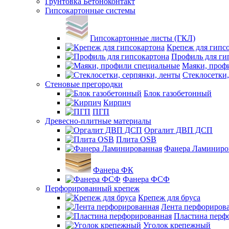
Грунтовка Бетоноконтакт
Гипсокартонные системы
Гипсокартонные листы (ГКЛ)
Крепеж для гипс
Профиль для ги
Маяки, проф
Стеклосетки,
Стеновые прегородки
Блок газобетонный
Кирпич
ПГП
Древесно-плитные материалы
Оргалит ДВП ДСП
Плита OSB
Фанера Ламиниро
Фанера ФК
Фанера ФСФ
Перфорированный крепеж
Крепеж для бруса
Лента перфориров
Пластина перф
Уголок крепежный