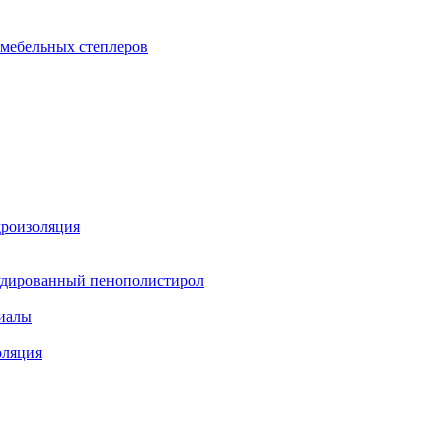
 мебельных степлеров
дроизоляция
удированный пенополистирол
иалы
оляция