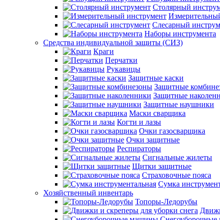
Столярный инстру
Измерительны
Слесарный инструм
Наборы инструмента
Средства индивидуальной защиты (СИЗ)
Краги
Перчатки
Рукавицы
Защитные каски
Защитные комбине
Защитные наколен
Защитные наушники
Маски сварщика
Когти и лазы
Очки газосварщика
Очки защитные
Респираторы
Сигнальные жилеты
Щитки защитные
Страховочные пояса
Сумка инструмен
Хозяйственный инвентарь
Топоры-Ледорубы
Движк
Снегоуборочные