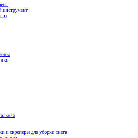
мент
й инструмент
ент
зоны
ники
тальная
и и скреперы для уборки снега
 машины