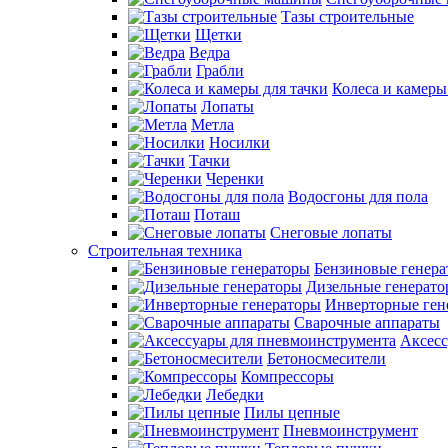
Тазы строительные
Щетки
Ведра
Грабли
Колеса и камеры
Лопаты
Метла
Носилки
Тачки
Черенки
Водосгоны для пола
Поташ
Снеговые лопаты
Строительная техника
Бензиновые генер
Дизельные генерат
Инверторные ген
Сварочные аппараты
Аксесс
Бетоносмесители
Компрессоры
Лебедки
Пилы цепные
Пневмоинструмент