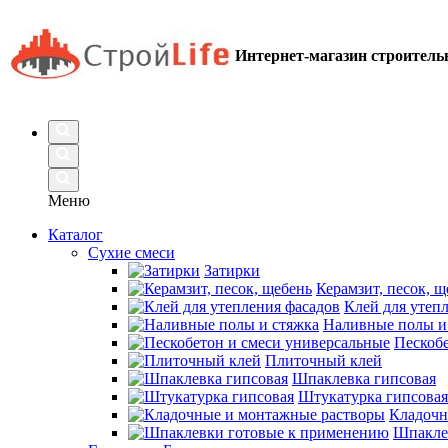
Интернет-магазин строител
Меню
Каталог
Сухие смеси
Затирки
Керамзит, песок, щ
Клей для утеп
Наливные полы и
Пескобе
Плиточный клей
Шпаклевка гипсовая
Штукатурка гипсовая
Кладочн
Шпакле