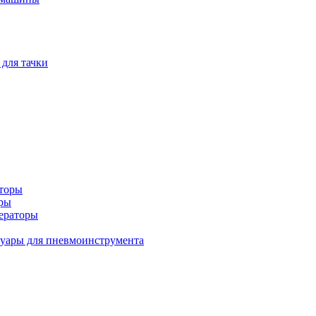
 для тачки
аторы
оры
ераторы
уары для пневмоинструмента