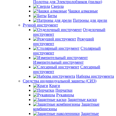
Полотна для Электролобзиков (пилки)
Сверла
Чашки алмазные
Биты
Патроны для дрели
Ручной инструмент
Отделочный
инструмент
Режущий
инструмент
Столярный
инструмент
Измерительный инструмент
Слесарный
инструмент
Наборы инструмента
Средства индивидуальной защиты (СИЗ)
Краги
Перчатки
Рукавицы
Защитные каски
Защитные
комбинезоны
Защитные