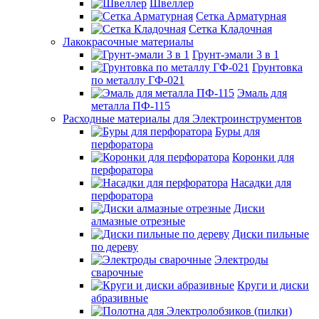
Швеллер
Сетка Арматурная
Сетка Кладочная
Лакокрасочные материалы
Грунт-эмали 3 в 1
Грунтовка
по металлу ГФ-021
Эмаль для
металла ПФ-115
Расходные материалы для Электроинструментов
Буры для
перфоратора
Коронки для
перфоратора
Насадки для
перфоратора
Диски
алмазные отрезные
Диски пильные
по дереву
Электроды
сварочные
Круги и диски
абразивные