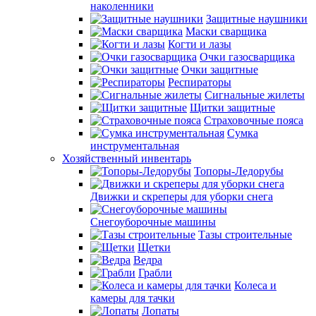
наколенники
Защитные наушники
Маски сварщика
Когти и лазы
Очки газосварщика
Очки защитные
Респираторы
Сигнальные жилеты
Щитки защитные
Страховочные пояса
Сумка
инструментальная
Хозяйственный инвентарь
Топоры-Ледорубы
Движки и скреперы для уборки снега
Снегоуборочные машины
Тазы строительные
Щетки
Ведра
Грабли
Колеса и
камеры для тачки
Лопаты