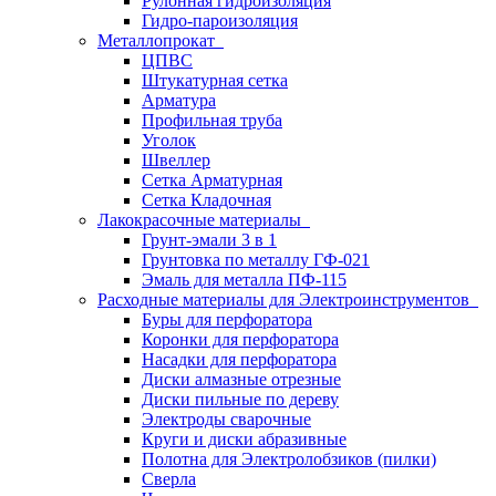
Рулонная гидроизоляция
Гидро-пароизоляция
Металлопрокат
ЦПВС
Штукатурная сетка
Арматура
Профильная труба
Уголок
Швеллер
Сетка Арматурная
Сетка Кладочная
Лакокрасочные материалы
Грунт-эмали 3 в 1
Грунтовка по металлу ГФ-021
Эмаль для металла ПФ-115
Расходные материалы для Электроинструментов
Буры для перфоратора
Коронки для перфоратора
Насадки для перфоратора
Диски алмазные отрезные
Диски пильные по дереву
Электроды сварочные
Круги и диски абразивные
Полотна для Электролобзиков (пилки)
Сверла