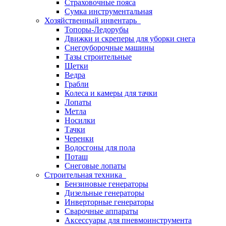
Страховочные пояса
Сумка инструментальная
Хозяйственный инвентарь
Топоры-Ледорубы
Движки и скреперы для уборки снега
Снегоуборочные машины
Тазы строительные
Щетки
Ведра
Грабли
Колеса и камеры для тачки
Лопаты
Метла
Носилки
Тачки
Черенки
Водосгоны для пола
Поташ
Снеговые лопаты
Строительная техника
Бензиновые генераторы
Дизельные генераторы
Инверторные генераторы
Сварочные аппараты
Аксессуары для пневмоинструмента