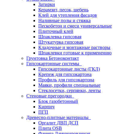
Затирки
Керамзит, песок, щебень
Клей для утепления фасадов
Наливные полы и стяжка
Пескобетон и смеси универсальные
Плиточный клей
Шпаклевка гипсовая
Штукатурка гипсовая
Кладочные и монтажные растворы
Шпаклевки готовые к применению
Грунтовка Бетоноконтакт
Гипсокартонные системы
Гипсокартонные листы (ГКЛ)
Крепеж для гипсокартона
Профиль для гипсокартона
Маяки, профили специальные
Стеклосетки, серпянки, ленты
Стеновые прегородки
Блок газобетонный
Кирпич
ПГП
Древесно-плитные материалы
Оргалит ДВП ДСП
Плита OSB
Фанера Ламинированная