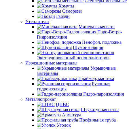
Степлеры мебельные
Хомуты
Саморезы
Гвозди
Утеплители
Минеральная вата
Паро-Ветро-
Гидроизоляция
Пенофол, подложка
Шумоизоляция
Экструдированный пенополистирол
Изоляционные материалы
Укрывочные
материалы
Праймер, мастика
Рулонная
гидроизоляция
Гидро-пароизоляция
Металлопрокат
ЦПВС
Штукатурная сетка
Арматура
Профильная труба
Уголок