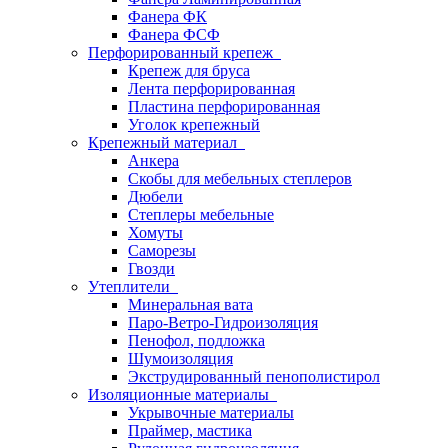
Фанера ФК
Фанера ФСФ
Перфорированный крепеж
Крепеж для бруса
Лента перфорированная
Пластина перфорированная
Уголок крепежный
Крепежный материал
Анкера
Скобы для мебельных степлеров
Дюбели
Степлеры мебельные
Хомуты
Саморезы
Гвозди
Утеплители
Минеральная вата
Паро-Ветро-Гидроизоляция
Пенофол, подложка
Шумоизоляция
Экструдированный пенополистирол
Изоляционные материалы
Укрывочные материалы
Праймер, мастика