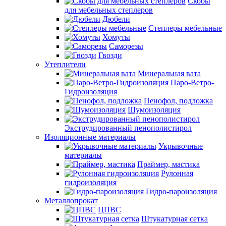
Скобы
для мебельных степлеров
Дюбели
Степлеры мебельные
Хомуты
Саморезы
Гвозди
Утеплители
Минеральная вата
Паро-Ветро-
Гидроизоляция
Пенофол, подложка
Шумоизоляция
Экструдированный пенополистирол
Изоляционные материалы
Укрывочные
материалы
Праймер, мастика
Рулонная
гидроизоляция
Гидро-пароизоляция
Металлопрокат
ЦПВС
Штукатурная сетка