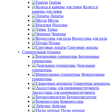
Грабли
Колеса и
камеры для тачки
Лопаты
Метла
Носилки
Тачки
Черенки
Водосгоны для пола
Поташ
Снеговые лопаты
Строительная техника
Бензиновые
генераторы
Дизельные
генераторы
Инверторные
генераторы
Сварочные аппараты
Аксессуары для пневмоинструмента
Бетоносмесители
Компрессоры
Лебедки
Пилы цепные