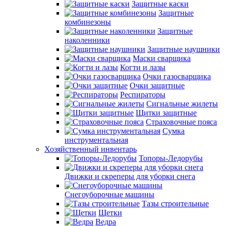
Защитные каски
Защитные
комбинезоны
Защитные
наколенники
Защитные наушники
Маски сварщика
Когти и лазы
Очки газосварщика
Очки защитные
Респираторы
Сигнальные жилеты
Щитки защитные
Страховочные пояса
Сумка
инструментальная
Хозяйственный инвентарь
Топоры-Ледорубы
Движки и скреперы для уборки снега
Снегоуборочные машины
Тазы строительные
Щетки
Ведра