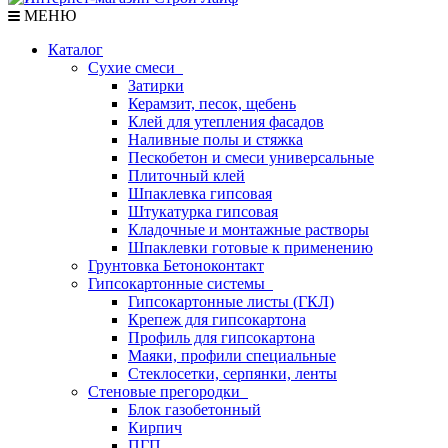
МЕНЮ
Каталог
Сухие смеси
Затирки
Керамзит, песок, щебень
Клей для утепления фасадов
Наливные полы и стяжка
Пескобетон и смеси универсальные
Плиточный клей
Шпаклевка гипсовая
Штукатурка гипсовая
Кладочные и монтажные растворы
Шпаклевки готовые к применению
Грунтовка Бетоноконтакт
Гипсокартонные системы
Гипсокартонные листы (ГКЛ)
Крепеж для гипсокартона
Профиль для гипсокартона
Маяки, профили специальные
Стеклосетки, серпянки, ленты
Стеновые прегородки
Блок газобетонный
Кирпич
ПГП