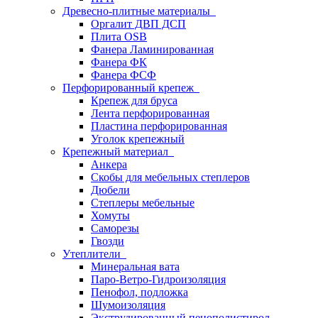
Древесно-плитные материалы
Оргалит ДВП ДСП
Плита OSB
Фанера Ламинированная
Фанера ФК
Фанера ФСФ
Перфорированный крепеж
Крепеж для бруса
Лента перфорированная
Пластина перфорированная
Уголок крепежный
Крепежный материал
Анкера
Скобы для мебельных степлеров
Дюбели
Степлеры мебельные
Хомуты
Саморезы
Гвозди
Утеплители
Минеральная вата
Паро-Ветро-Гидроизоляция
Пенофол, подложка
Шумоизоляция
Экструдированный пенополистирол