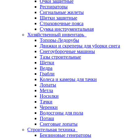
Очки защитные
Респираторы
Сигнальные жилеты
Щитки защитные
Страховочные пояса
Сумка инструментальная
Хозяйственный инвентарь
Топоры-Ледорубы
Движки и скреперы для уборки снега
Снегоуборочные машины
Тазы строительные
Щетки
Ведра
Грабли
Колеса и камеры для тачки
Лопаты
Метла
Носилки
Тачки
Черенки
Водосгоны для пола
Поташ
Снеговые лопаты
Строительная техника
Бензиновые генераторы