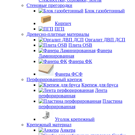
Стеновые прегородки
Блок газобетонный
Кирпич
ПГП
Древесно-плитные материалы
Оргалит ДВП ДСП
Плита OSB
Фанера
Ламинированная
Фанера ФК
Фанера ФСФ
Перфорированный крепеж
Крепеж для бруса
Лента
перфорированная
Пластина
перфорированная
Уголок крепежный
Крепежный материал
Анкера