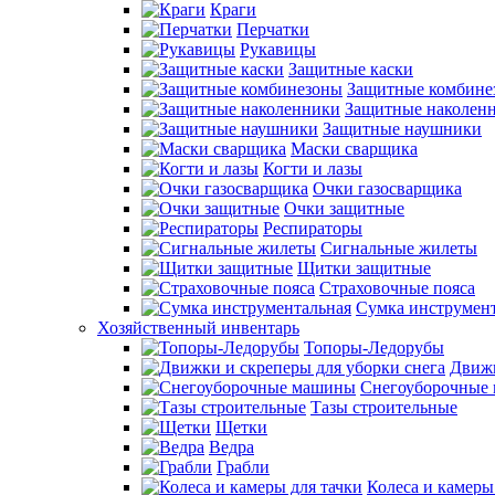
Краги
Перчатки
Рукавицы
Защитные каски
Защитные комбине
Защитные наколен
Защитные наушники
Маски сварщика
Когти и лазы
Очки газосварщика
Очки защитные
Респираторы
Сигнальные жилеты
Щитки защитные
Страховочные пояса
Сумка инструмен
Хозяйственный инвентарь
Топоры-Ледорубы
Движк
Снегоуборочные
Тазы строительные
Щетки
Ведра
Грабли
Колеса и камеры