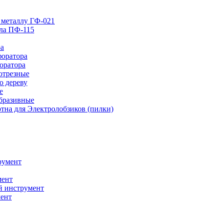
 металлу ГФ-021
лла ПФ-115
ра
форатора
оратора
отрезные
о дереву
е
абразивные
тна для Электролобзиков (пилки)
румент
мент
й инструмент
ент