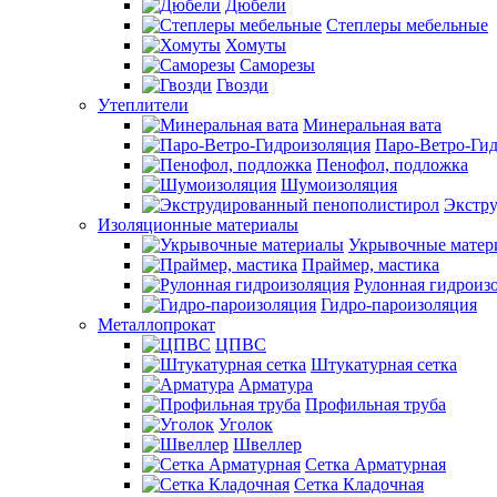
Дюбели
Степлеры мебельные
Хомуты
Саморезы
Гвозди
Утеплители
Минеральная вата
Паро-Ветро-Ги
Пенофол, подложка
Шумоизоляция
Экстр
Изоляционные материалы
Укрывочные матер
Праймер, мастика
Рулонная гидроиз
Гидро-пароизоляция
Металлопрокат
ЦПВС
Штукатурная сетка
Арматура
Профильная труба
Уголок
Швеллер
Сетка Арматурная
Сетка Кладочная