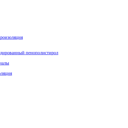
дроизоляция
удированный пенополистирол
иалы
оляция