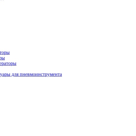
аторы
оры
ераторы
уары для пневмоинструмента