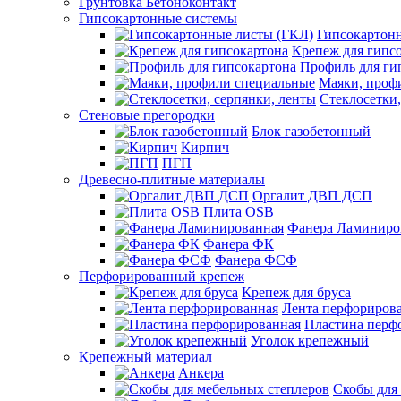
Грунтовка Бетоноконтакт
Гипсокартонные системы
Гипсокартон
Крепеж для гипс
Профиль для ги
Маяки, проф
Стеклосетки,
Стеновые прегородки
Блок газобетонный
Кирпич
ПГП
Древесно-плитные материалы
Оргалит ДВП ДСП
Плита OSB
Фанера Ламиниро
Фанера ФК
Фанера ФСФ
Перфорированный крепеж
Крепеж для бруса
Лента перфориров
Пластина перф
Уголок крепежный
Крепежный материал
Анкера
Скобы для