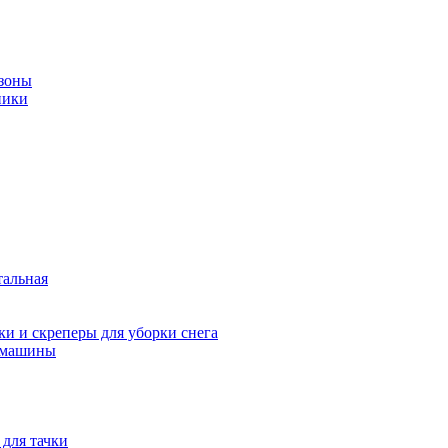
зоны
ники
тальная
и и скреперы для уборки снега
 машины
 для тачки