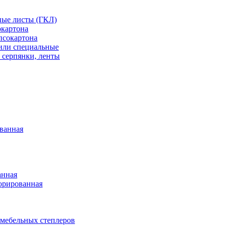
ные листы (ГКЛ)
окартона
псокартона
или специальные
 серпянки, ленты
ванная
анная
орированная
 мебельных степлеров