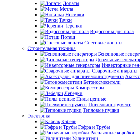
Лопаты
Метла
Носилки
Тачки
Черенки
Водосгоны для пола
Поташ
Снеговые лопаты
Строительная техника
Бензиновые генер
Дизельные генерат
Инверторные ген
Сварочные аппараты
Аксесс
Бетоносмесители
Компрессоры
Лебедки
Пилы цепные
Пневмоинструмент
Тепловые пушки
Электрика
Кабель
Гофра и Трубы
Распаячные коробки
Удлинители