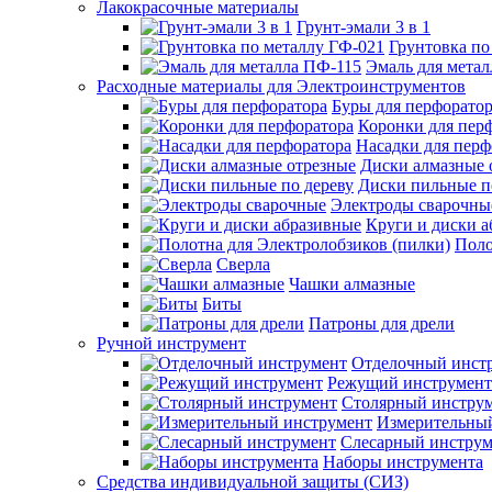
Лакокрасочные материалы
Грунт-эмали 3 в 1
Грунтовка по
Эмаль для мета
Расходные материалы для Электроинструментов
Буры для перфорато
Коронки для пер
Насадки для перф
Диски алмазные 
Диски пильные п
Электроды сварочны
Круги и диски 
Поло
Сверла
Чашки алмазные
Биты
Патроны для дрели
Ручной инструмент
Отделочный инст
Режущий инструмент
Столярный инстру
Измерительны
Слесарный инструм
Наборы инструмента
Средства индивидуальной защиты (СИЗ)