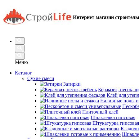
Интернет-магазин строител
Меню
Каталог
Сухие смеси
Затирки
Керамзит, песок, щ
Клей для утеп
Наливные полы и
Пескобе
Плиточный клей
Шпаклевка гипсовая
Штукатурка гипсовая
Кладочн
Шпакле