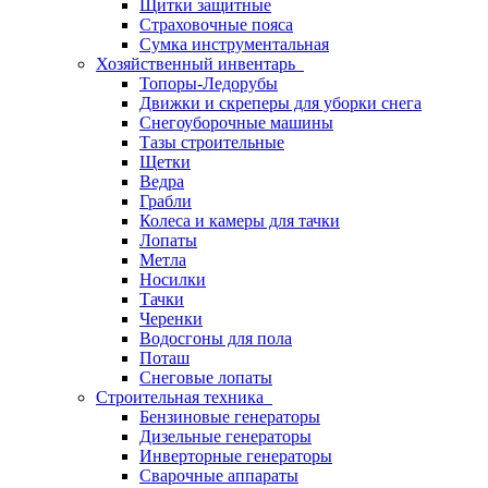
Щитки защитные
Страховочные пояса
Сумка инструментальная
Хозяйственный инвентарь
Топоры-Ледорубы
Движки и скреперы для уборки снега
Снегоуборочные машины
Тазы строительные
Щетки
Ведра
Грабли
Колеса и камеры для тачки
Лопаты
Метла
Носилки
Тачки
Черенки
Водосгоны для пола
Поташ
Снеговые лопаты
Строительная техника
Бензиновые генераторы
Дизельные генераторы
Инверторные генераторы
Сварочные аппараты