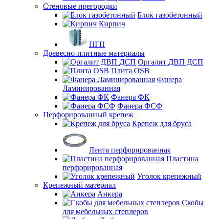
Стеновые прегородки
Блок газобетонный
Кирпич
ПГП
Древесно-плитные материалы
Оргалит ДВП ДСП
Плита OSB
Фанера
Ламинированная
Фанера ФК
Фанера ФСФ
Перфорированный крепеж
Крепеж для бруса
Лента перфорированная
Пластина
перфорированная
Уголок крепежный
Крепежный материал
Анкера
Скобы
для мебельных степлеров