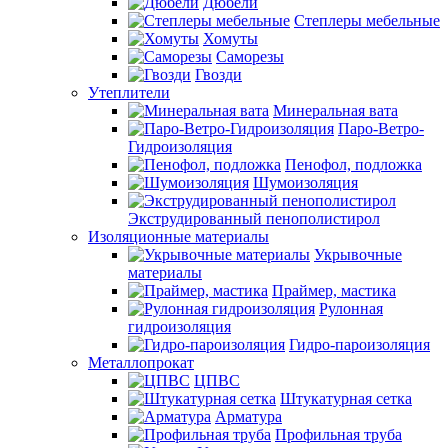
Дюбели
Степлеры мебельные
Хомуты
Саморезы
Гвозди
Утеплители
Минеральная вата
Паро-Ветро-
Гидроизоляция
Пенофол, подложка
Шумоизоляция
Экструдированный пенополистирол
Изоляционные материалы
Укрывочные
материалы
Праймер, мастика
Рулонная
гидроизоляция
Гидро-пароизоляция
Металлопрокат
ЦПВС
Штукатурная сетка
Арматура
Профильная труба