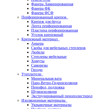
Фанера Ламинированная
Фанера ФК
Фанера ФСФ
Перфорированный крепеж
Крепеж для бруса
Лента перфорированная
Пластина перфорированная
Уголок крепежный
Крепежный материал
Анкера
Скобы для мебельных степлеров
Дюбели
Степлеры мебельные
Хомуты
Саморезы
Гвозди
Утеплители
Минеральная вата
Паро-Ветро-Гидроизоляция
Пенофол, подложка
Шумоизоляция
Экструдированный пенополистирол
Изоляционные материалы
Укрывочные материалы