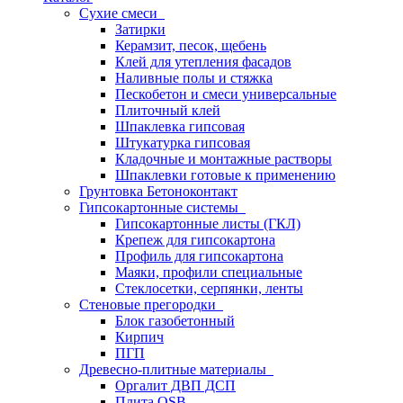
Сухие смеси
Затирки
Керамзит, песок, щебень
Клей для утепления фасадов
Наливные полы и стяжка
Пескобетон и смеси универсальные
Плиточный клей
Шпаклевка гипсовая
Штукатурка гипсовая
Кладочные и монтажные растворы
Шпаклевки готовые к применению
Грунтовка Бетоноконтакт
Гипсокартонные системы
Гипсокартонные листы (ГКЛ)
Крепеж для гипсокартона
Профиль для гипсокартона
Маяки, профили специальные
Стеклосетки, серпянки, ленты
Стеновые прегородки
Блок газобетонный
Кирпич
ПГП
Древесно-плитные материалы
Оргалит ДВП ДСП
Плита OSB