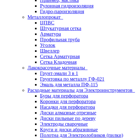
Праймер, мастика
Рулонная гидроизоляция
Гидро-пароизоляция
Металлопрокат
ЦПВС
Штукатурная сетка
Арматура
Профильная труба
Уголок
Швеллер
Сетка Арматурная
Сетка Кладочная
Лакокрасочные материалы
Грунт-эмали 3 в 1
Грунтовка по металлу ГФ-021
Эмаль для металла ПФ-115
Расходные материалы для Электроинструментов
Буры для перфоратора
Коронки для перфоратора
Насадки для перфоратора
Диски алмазные отрезные
Диски пильные по дереву
Электроды сварочные
Круги и диски абразивные
Полотна для Электролобзиков (пилки)