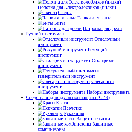
Полотна для Электролобзиков (пилки)
Сверла
Чашки алмазные
Биты
Патроны для дрели
Ручной инструмент
Отделочный
инструмент
Режущий
инструмент
Столярный
инструмент
Измерительный инструмент
Слесарный
инструмент
Наборы инструмента
Средства индивидуальной защиты (СИЗ)
Краги
Перчатки
Рукавицы
Защитные каски
Защитные
комбинезоны