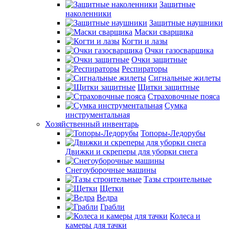
Защитные
наколенники
Защитные наушники
Маски сварщика
Когти и лазы
Очки газосварщика
Очки защитные
Респираторы
Сигнальные жилеты
Щитки защитные
Страховочные пояса
Сумка
инструментальная
Хозяйственный инвентарь
Топоры-Ледорубы
Движки и скреперы для уборки снега
Снегоуборочные машины
Тазы строительные
Щетки
Ведра
Грабли
Колеса и
камеры для тачки