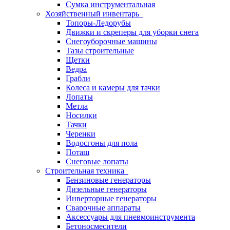
Сумка инструментальная
Хозяйственный инвентарь
Топоры-Ледорубы
Движки и скреперы для уборки снега
Снегоуборочные машины
Тазы строительные
Щетки
Ведра
Грабли
Колеса и камеры для тачки
Лопаты
Метла
Носилки
Тачки
Черенки
Водосгоны для пола
Поташ
Снеговые лопаты
Строительная техника
Бензиновые генераторы
Дизельные генераторы
Инверторные генераторы
Сварочные аппараты
Аксессуары для пневмоинструмента
Бетоносмесители