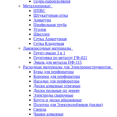
Гидро-пароизоляция
Металлопрокат
ЦПВС
Штукатурная сетка
Арматура
Профильная труба
Уголок
Швеллер
Сетка Арматурная
Сетка Кладочная
Лакокрасочные материалы
Грунт-эмали 3 в 1
Грунтовка по металлу ГФ-021
Эмаль для металла ПФ-115
Расходные материалы для Электроинструментов
Буры для перфоратора
Коронки для перфоратора
Насадки для перфоратора
Диски алмазные отрезные
Диски пильные по дереву
Электроды сварочные
Круги и диски абразивные
Полотна для Электролобзиков (пилки)
Сверла
Чашки алмазные