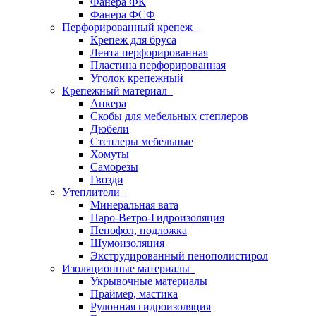
Фанера ФК
Фанера ФСФ
Перфорированный крепеж
Крепеж для бруса
Лента перфорированная
Пластина перфорированная
Уголок крепежный
Крепежный материал
Анкера
Скобы для мебельных степлеров
Дюбели
Степлеры мебельные
Хомуты
Саморезы
Гвозди
Утеплители
Минеральная вата
Паро-Ветро-Гидроизоляция
Пенофол, подложка
Шумоизоляция
Экструдированный пенополистирол
Изоляционные материалы
Укрывочные материалы
Праймер, мастика
Рулонная гидроизоляция