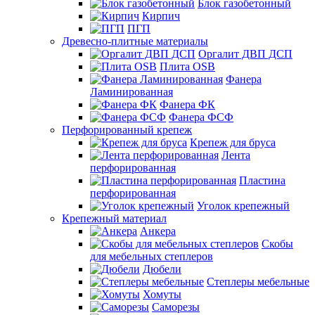
Блок газобетонный
Кирпич
ПГП
Древесно-плитные материалы
Оргалит ДВП ДСП
Плита OSB
Фанера
Ламинированная
Фанера ФК
Фанера ФСФ
Перфорированный крепеж
Крепеж для бруса
Лента
перфорированная
Пластина
перфорированная
Уголок крепежный
Крепежный материал
Анкера
Скобы
для мебельных степлеров
Дюбели
Степлеры мебельные
Хомуты
Саморезы