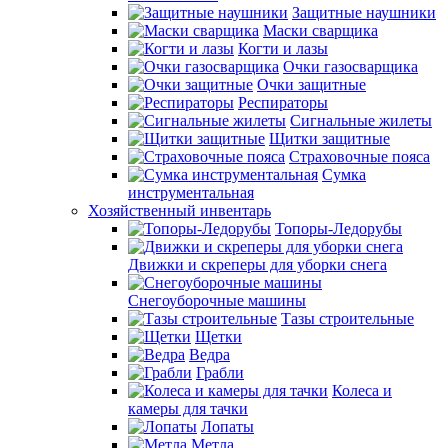
Защитные наушники
Маски сварщика
Когти и лазы
Очки газосварщика
Очки защитные
Респираторы
Сигнальные жилеты
Щитки защитные
Страховочные пояса
Сумка
инструментальная
Хозяйственный инвентарь
Топоры-Ледорубы
Движки и скреперы для уборки снега
Снегоуборочные машины
Тазы строительные
Щетки
Ведра
Грабли
Колеса и
камеры для тачки
Лопаты
Метла