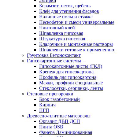
Затирки
Керамзит, песок, щебень
Клей для утепления фасадов
Наливные полы и стяжка
Пескобетон и смеси универсальные
Плиточный клей
Шпаклевка гипсовая
Штукатурка гипсовая
Кладочные и монтажные растворы
Шпаклевки готовые к применению
Грунтовка Бетоноконтакт
Гипсокартонные системы
Гипсокартонные листы (ГКЛ)
Крепеж для гипсокартона
Профиль для гипсокартона
Маяки, профили специальные
Стеклосетки, серпянки, ленты
Стеновые прегородки
Блок газобетонный
Кирпич
ПГП
Древесно-плитные материалы
Оргалит ДВП ДСП
Плита OSB
Фанера Ламинированная