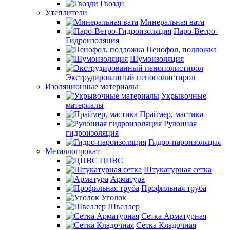
Гвозди
Утеплители
Минеральная вата
Паро-Ветро-
Гидроизоляция
Пенофол, подложка
Шумоизоляция
Экструдированный пенополистирол
Изоляционные материалы
Укрывочные
материалы
Праймер, мастика
Рулонная
гидроизоляция
Гидро-пароизоляция
Металлопрокат
ЦПВС
Штукатурная сетка
Арматура
Профильная труба
Уголок
Швеллер
Сетка Арматурная
Сетка Кладочная