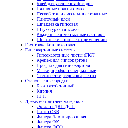
Клей для утепления фасадов
Наливные полы и стяжка
Пескобетон и смеси универсальные
Плиточный клей
Шпаклевка гипсовая
Штукатурка гипсовая
Кладочные и монтажные растворы
Шпаклевки готовые к применению
Грунтовка Бетоноконтакт
Гипсокартонные системы
Гипсокартонные листы (ГКЛ)
Крепеж для гипсокартона
Профиль для гипсокартона
Маяки, профили специальные
Стеклосетки, серпянки, ленты
Стеновые прегородки
Блок газобетонный
Кирпич
ПГП
Древесно-плитные материалы
Оргалит ДВП ДСП
Плита OSB
Фанера Ламинированная
Фанера ФК
Фанера ФСФ