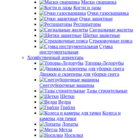
Маски сварщика
Когти и лазы
Очки газосварщика
Очки защитные
Респираторы
Сигнальные жилеты
Щитки защитные
Страховочные пояса
Сумка
инструментальная
Хозяйственный инвентарь
Топоры-Ледорубы
Движки и скреперы для уборки снега
Снегоуборочные машины
Тазы строительные
Щетки
Ведра
Грабли
Колеса и
камеры для тачки
Лопаты
Метла
Носилки