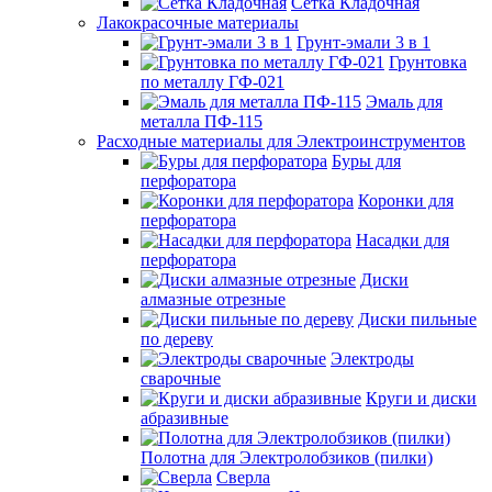
Сетка Кладочная
Лакокрасочные материалы
Грунт-эмали 3 в 1
Грунтовка
по металлу ГФ-021
Эмаль для
металла ПФ-115
Расходные материалы для Электроинструментов
Буры для
перфоратора
Коронки для
перфоратора
Насадки для
перфоратора
Диски
алмазные отрезные
Диски пильные
по дереву
Электроды
сварочные
Круги и диски
абразивные
Полотна для Электролобзиков (пилки)
Сверла