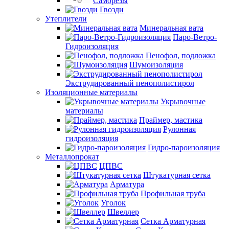
Саморезы
Гвозди
Утеплители
Минеральная вата
Паро-Ветро-
Гидроизоляция
Пенофол, подложка
Шумоизоляция
Экструдированный пенополистирол
Изоляционные материалы
Укрывочные
материалы
Праймер, мастика
Рулонная
гидроизоляция
Гидро-пароизоляция
Металлопрокат
ЦПВС
Штукатурная сетка
Арматура
Профильная труба
Уголок
Швеллер
Сетка Арматурная