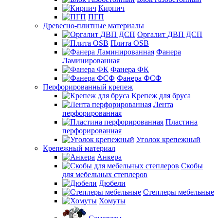
Кирпич
ПГП
Древесно-плитные материалы
Оргалит ДВП ДСП
Плита OSB
Фанера
Ламинированная
Фанера ФК
Фанера ФСФ
Перфорированный крепеж
Крепеж для бруса
Лента
перфорированная
Пластина
перфорированная
Уголок крепежный
Крепежный материал
Анкера
Скобы
для мебельных степлеров
Дюбели
Степлеры мебельные
Хомуты