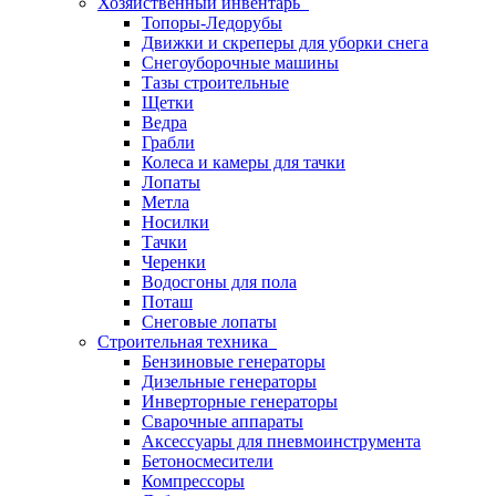
Хозяйственный инвентарь
Топоры-Ледорубы
Движки и скреперы для уборки снега
Снегоуборочные машины
Тазы строительные
Щетки
Ведра
Грабли
Колеса и камеры для тачки
Лопаты
Метла
Носилки
Тачки
Черенки
Водосгоны для пола
Поташ
Снеговые лопаты
Строительная техника
Бензиновые генераторы
Дизельные генераторы
Инверторные генераторы
Сварочные аппараты
Аксессуары для пневмоинструмента
Бетоносмесители
Компрессоры