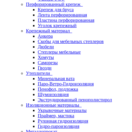
Перфорированный крепеж
Крепеж для бруса
Лента перфорированная
Пластина перфорированная
Уголок крепежный
Крепежный материал
Анкера
Скобы для мебельных степлеров
Дюбели
Степлеры мебельные
Хомуты
Саморезы
Гвозди
Утеплители
Минеральная вата
Паро-Ветро-Гидроизоляция
Пенофол, подложка
Шумоизоляция
Экструдированный пенополистирол
Изоляционные материалы
Укрывочные материалы
Праймер, мастика
Рулонная гидроизоляция
Гидро-пароизоляция
Металлопрокат