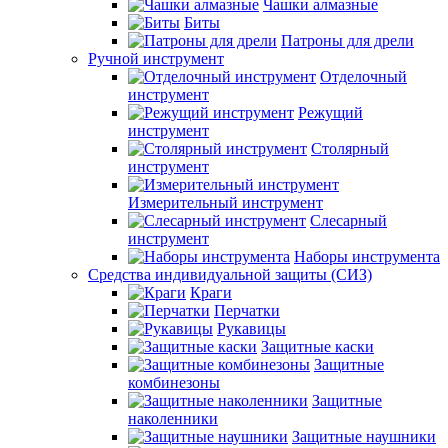
Чашки алмазные
Биты
Патроны для дрели
Ручной инструмент
Отделочный
инструмент
Режущий
инструмент
Столярный
инструмент
Измерительный инструмент
Слесарный
инструмент
Наборы инструмента
Средства индивидуальной защиты (СИЗ)
Краги
Перчатки
Рукавицы
Защитные каски
Защитные
комбинезоны
Защитные
наколенники
Защитные наушники