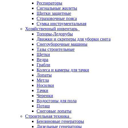
Респираторы
Сигнальные жилеты
Щитки защитные
Страховочные пояса
Сумка инструментальная
Хозяйственный инвентарь
Топоры-Ледорубы
Движки и скреперы для уборки снега
Снегоуборочные машины
Тазы строительные
Щетки
Ведра
Грабли
Колеса и камеры для тачки
Лопаты
Метла
Носилки
Тачки
Черенки
Водосгоны для пола
Поташ
Снеговые лопаты
Строительная техника
Бензиновые генераторы
Дизельные генераторы