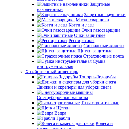
Защитные
наколенники
Защитные наушники
Маски сварщика
Когти и лазы
Очки газосварщика
Очки защитные
Респираторы
Сигнальные жилеты
Щитки защитные
Страховочные пояса
Сумка
инструментальная
Хозяйственный инвентарь
Топоры-Ледорубы
Движки и скреперы для уборки снега
Снегоуборочные машины
Тазы строительные
Щетки
Ведра
Грабли
Колеса и
камеры для тачки