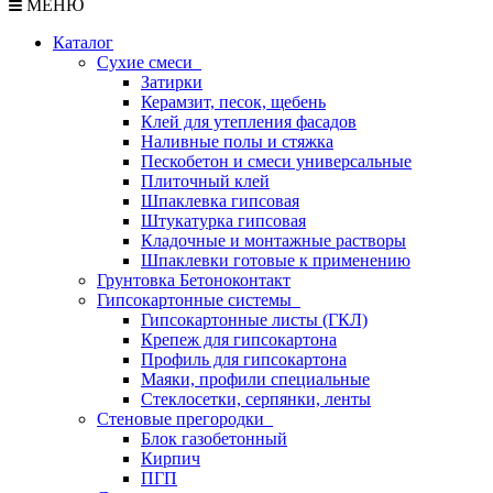
МЕНЮ
Каталог
Сухие смеси
Затирки
Керамзит, песок, щебень
Клей для утепления фасадов
Наливные полы и стяжка
Пескобетон и смеси универсальные
Плиточный клей
Шпаклевка гипсовая
Штукатурка гипсовая
Кладочные и монтажные растворы
Шпаклевки готовые к применению
Грунтовка Бетоноконтакт
Гипсокартонные системы
Гипсокартонные листы (ГКЛ)
Крепеж для гипсокартона
Профиль для гипсокартона
Маяки, профили специальные
Стеклосетки, серпянки, ленты
Стеновые прегородки
Блок газобетонный
Кирпич
ПГП