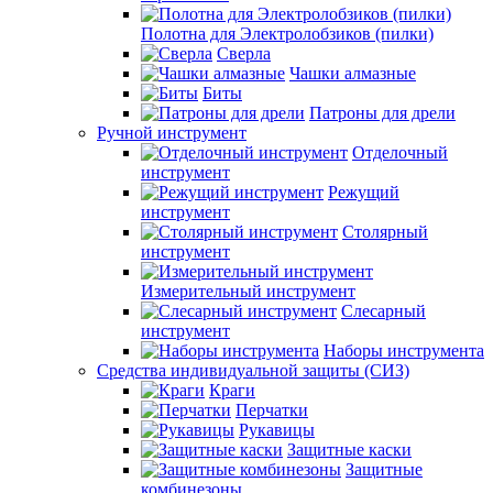
Полотна для Электролобзиков (пилки)
Сверла
Чашки алмазные
Биты
Патроны для дрели
Ручной инструмент
Отделочный
инструмент
Режущий
инструмент
Столярный
инструмент
Измерительный инструмент
Слесарный
инструмент
Наборы инструмента
Средства индивидуальной защиты (СИЗ)
Краги
Перчатки
Рукавицы
Защитные каски
Защитные
комбинезоны