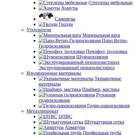
Степлеры мебельные
Хомуты
Саморезы
Гвозди
Утеплители
Минеральная вата
Паро-Ветро-
Гидроизоляция
Пенофол, подложка
Шумоизоляция
Экструдированный пенополистирол
Изоляционные материалы
Укрывочные
материалы
Праймер, мастика
Рулонная
гидроизоляция
Гидро-пароизоляция
Металлопрокат
ЦПВС
Штукатурная сетка
Арматура
Профильная труба