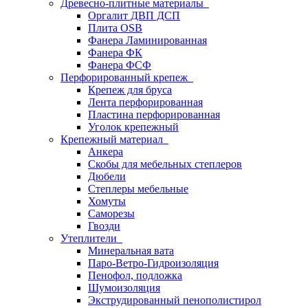
Древесно-плитные материалы
Оргалит ДВП ДСП
Плита OSB
Фанера Ламинированная
Фанера ФК
Фанера ФСФ
Перфорированный крепеж
Крепеж для бруса
Лента перфорированная
Пластина перфорированная
Уголок крепежный
Крепежный материал
Анкера
Скобы для мебельных степлеров
Дюбели
Степлеры мебельные
Хомуты
Саморезы
Гвозди
Утеплители
Минеральная вата
Паро-Ветро-Гидроизоляция
Пенофол, подложка
Шумоизоляция
Экструдированный пенополистирол