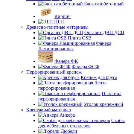
Блок газобетонный
Кирпич
ПГП
Древесно-плитные материалы
Оргалит ДВП ДСП
Плита OSB
Фанера
Ламинированная
Фанера ФК
Фанера ФСФ
Перфорированный крепеж
Крепеж для бруса
Лента
перфорированная
Пластина
перфорированная
Уголок крепежный
Крепежный материал
Анкера
Скобы
для мебельных степлеров
Дюбели