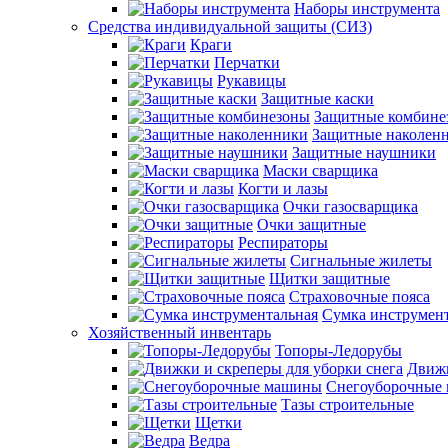
Наборы инструмента
Средства индивидуальной защиты (СИЗ)
Краги
Перчатки
Рукавицы
Защитные каски
Защитные комбине
Защитные наколен
Защитные наушники
Маски сварщика
Когти и лазы
Очки газосварщика
Очки защитные
Респираторы
Сигнальные жилеты
Щитки защитные
Страховочные пояса
Сумка инструмен
Хозяйственный инвентарь
Топоры-Ледорубы
Движк
Снегоуборочные
Тазы строительные
Щетки
Ведра