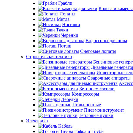
Грабли
Колеса и камеры
Лопаты
Метла
Носилки
Тачки
Черенки
Водосгоны для пола
Поташ
Снеговые лопаты
Строительная техника
Бензиновые генер
Дизельные генерат
Инверторные ген
Сварочные аппараты
Аксесс
Бетоносмесители
Компрессоры
Лебедки
Пилы цепные
Пневмоинструмент
Тепловые пушки
Электрика
Кабель
Гофра и Трубы