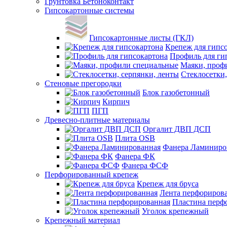
Грунтовка Бетоноконтакт
Гипсокартонные системы
Гипсокартонные листы (ГКЛ)
Крепеж для гипс
Профиль для ги
Маяки, проф
Стеклосетки,
Стеновые прегородки
Блок газобетонный
Кирпич
ПГП
Древесно-плитные материалы
Оргалит ДВП ДСП
Плита OSB
Фанера Ламиниро
Фанера ФК
Фанера ФСФ
Перфорированный крепеж
Крепеж для бруса
Лента перфориров
Пластина перф
Уголок крепежный
Крепежный материал