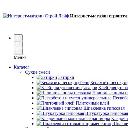
Интернет-магазин строите
Меню
Каталог
Сухие смеси
Затирки
Керамзит, песок, щ
Клей для утеп
Наливные полы и
Пескобе
Плиточный клей
Шпаклевка гипсовая
Штукатурка гипсовая
Кладочн
Шпакле