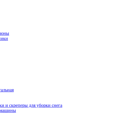
зоны
ники
тальная
и и скреперы для уборки снега
 машины