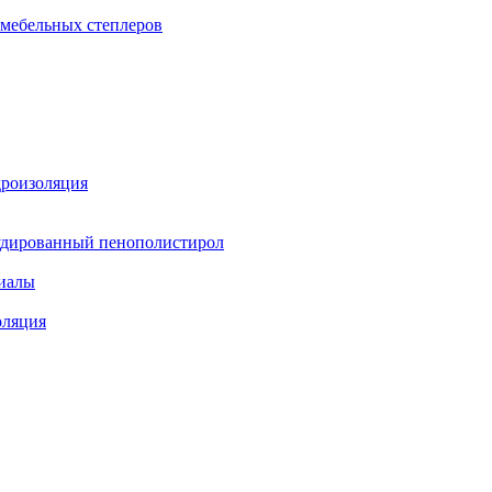
 мебельных степлеров
дроизоляция
удированный пенополистирол
иалы
оляция