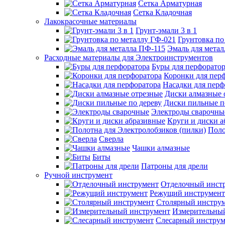
Сетка Арматурная
Сетка Кладочная
Лакокрасочные материалы
Грунт-эмали 3 в 1
Грунтовка по
Эмаль для мета
Расходные материалы для Электроинструментов
Буры для перфорато
Коронки для пер
Насадки для перф
Диски алмазные 
Диски пильные п
Электроды сварочны
Круги и диски 
Поло
Сверла
Чашки алмазные
Биты
Патроны для дрели
Ручной инструмент
Отделочный инст
Режущий инструмент
Столярный инстру
Измерительны
Слесарный инструм