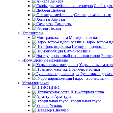
Анкера
Скобы для
Дюбели
Степлеры мебельные
Хомуты
Саморезы
Гвозди
Утеплители
Минеральная вата
Паро-Ветро-Ги
Пенофол, подложка
Шумоизоляция
Экстр
Изоляционные материалы
Укрывочные матер
Праймер, мастика
Рулонная гидроиз
Гидро-пароизоляция
Металлопрокат
ЦПВС
Штукатурная сетка
Арматура
Профильная труба
Уголок
Швеллер