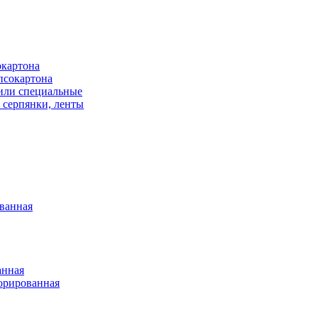
окартона
псокартона
или специальные
 серпянки, ленты
ванная
анная
орированная