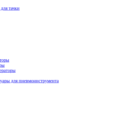
 для тачки
аторы
оры
ераторы
уары для пневмоинструмента