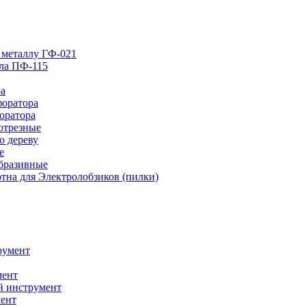
 металлу ГФ-021
лла ПФ-115
ра
форатора
оратора
отрезные
о дереву
е
абразивные
тна для Электролобзиков (пилки)
румент
мент
й инструмент
ент