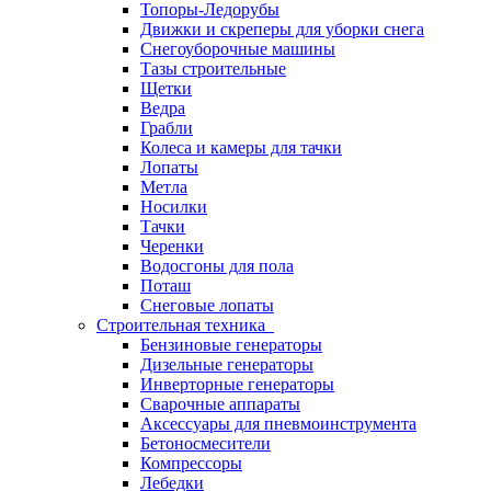
Топоры-Ледорубы
Движки и скреперы для уборки снега
Снегоуборочные машины
Тазы строительные
Щетки
Ведра
Грабли
Колеса и камеры для тачки
Лопаты
Метла
Носилки
Тачки
Черенки
Водосгоны для пола
Поташ
Снеговые лопаты
Строительная техника
Бензиновые генераторы
Дизельные генераторы
Инверторные генераторы
Сварочные аппараты
Аксессуары для пневмоинструмента
Бетоносмесители
Компрессоры
Лебедки