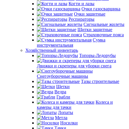
Когти и лазы
Очки газосварщика
Очки защитные
Респираторы
Сигнальные жилеты
Щитки защитные
Страховочные пояса
Сумка
инструментальная
Хозяйственный инвентарь
Топоры-Ледорубы
Движки и скреперы для уборки снега
Снегоуборочные машины
Тазы строительные
Щетки
Ведра
Грабли
Колеса и
камеры для тачки
Лопаты
Метла
Носилки
Тачки