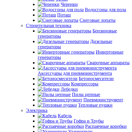
Черенки
Водосгоны для пола
Поташ
Снеговые лопаты
Строительная техника
Бензиновые
генераторы
Дизельные
генераторы
Инверторные
генераторы
Сварочные аппараты
Аксессуары для пневмоинструмента
Бетоносмесители
Компрессоры
Лебедки
Пилы цепные
Пневмоинструмент
Тепловые пушки
Электрика
Кабель
Гофра и Трубы
Распаячные коробки
Удлинители