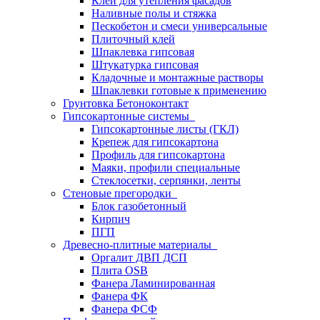
Клей для утепления фасадов
Наливные полы и стяжка
Пескобетон и смеси универсальные
Плиточный клей
Шпаклевка гипсовая
Штукатурка гипсовая
Кладочные и монтажные растворы
Шпаклевки готовые к применению
Грунтовка Бетоноконтакт
Гипсокартонные системы
Гипсокартонные листы (ГКЛ)
Крепеж для гипсокартона
Профиль для гипсокартона
Маяки, профили специальные
Стеклосетки, серпянки, ленты
Стеновые прегородки
Блок газобетонный
Кирпич
ПГП
Древесно-плитные материалы
Оргалит ДВП ДСП
Плита OSB
Фанера Ламинированная
Фанера ФК
Фанера ФСФ