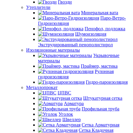
Гвозди
Утеплители
Минеральная вата
Паро-Ветро-
Гидроизоляция
Пенофол, подложка
Шумоизоляция
Экструдированный пенополистирол
Изоляционные материалы
Укрывочные
материалы
Праймер, мастика
Рулонная
гидроизоляция
Гидро-пароизоляция
Металлопрокат
ЦПВС
Штукатурная сетка
Арматура
Профильная труба
Уголок
Швеллер
Сетка Арматурная
Сетка Кладочная