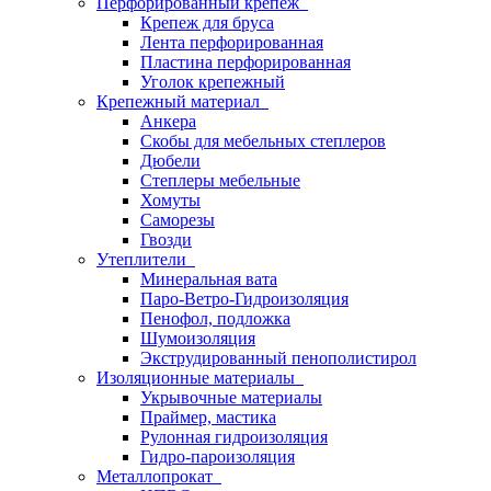
Перфорированный крепеж
Крепеж для бруса
Лента перфорированная
Пластина перфорированная
Уголок крепежный
Крепежный материал
Анкера
Скобы для мебельных степлеров
Дюбели
Степлеры мебельные
Хомуты
Саморезы
Гвозди
Утеплители
Минеральная вата
Паро-Ветро-Гидроизоляция
Пенофол, подложка
Шумоизоляция
Экструдированный пенополистирол
Изоляционные материалы
Укрывочные материалы
Праймер, мастика
Рулонная гидроизоляция
Гидро-пароизоляция
Металлопрокат