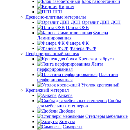
Блок газобетонный
Кирпич
ПГП
Древесно-плитные материалы
Оргалит ДВП ДСП
Плита OSB
Фанера
Ламинированная
Фанера ФК
Фанера ФСФ
Перфорированный крепеж
Крепеж для бруса
Лента
перфорированная
Пластина
перфорированная
Уголок крепежный
Крепежный материал
Анкера
Скобы
для мебельных степлеров
Дюбели
Степлеры мебельные
Хомуты
Саморезы