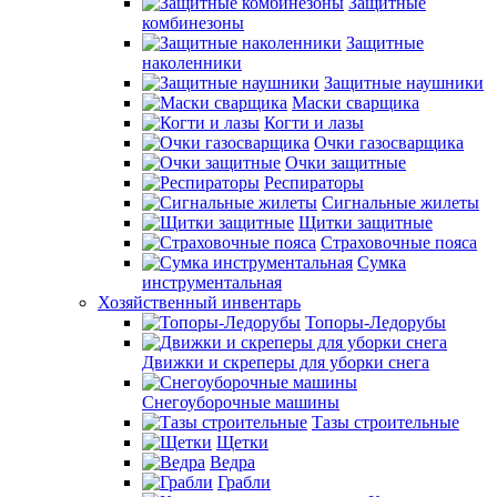
Защитные
комбинезоны
Защитные
наколенники
Защитные наушники
Маски сварщика
Когти и лазы
Очки газосварщика
Очки защитные
Респираторы
Сигнальные жилеты
Щитки защитные
Страховочные пояса
Сумка
инструментальная
Хозяйственный инвентарь
Топоры-Ледорубы
Движки и скреперы для уборки снега
Снегоуборочные машины
Тазы строительные
Щетки
Ведра
Грабли