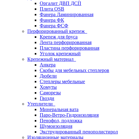
Оргалит ДВП ДСП
Плита OSB
Фанера Ламинированная
Фанера ФК
Фанера ФСФ
Перфорированный крепеж
Крепеж для бруса
Лента перфорированная
Пластина перфорированная
Уголок крепежный
Крепежный материал
Анкера
Скобы для мебельных степлеров
Дюбели
Степлеры мебельные
Хомуты
Саморезы
Гвозди
Утеплители
Минеральная вата
Паро-Ветро-Гидроизоляция
Пенофол, подложка
Шумоизоляция
Экструдированный пенополистирол
Изоляционные материалы