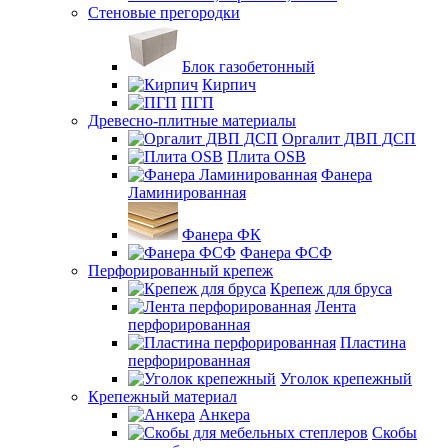
Стеновые прегородки
Блок газобетонный
Кирпич
ПГП
Древесно-плитные материалы
Оргалит ДВП ДСП
Плита OSB
Фанера
Ламинированная
Фанера ФК
Фанера ФСФ
Перфорированный крепеж
Крепеж для бруса
Лента
перфорированная
Пластина
перфорированная
Уголок крепежный
Крепежный материал
Анкера
Скобы