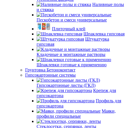
Наливные полы
и стяжка
Пескобетон и смеси универсальные
Плиточный клей
Шпаклевка гипсовая
Штукатурка
гипсовая
Кладочные и монтажные растворы
Шпаклевки готовые к применению
Грунтовка Бетоноконтакт
Гипсокартонные системы
Гипсокартонные листы (ГКЛ)
Крепеж для
гипсокартона
Профиль для
гипсокартона
Маяки,
профили специальные
Стеклосетки, серпянки, ленты