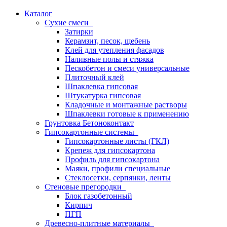
Каталог
Сухие смеси
Затирки
Керамзит, песок, щебень
Клей для утепления фасадов
Наливные полы и стяжка
Пескобетон и смеси универсальные
Плиточный клей
Шпаклевка гипсовая
Штукатурка гипсовая
Кладочные и монтажные растворы
Шпаклевки готовые к применению
Грунтовка Бетоноконтакт
Гипсокартонные системы
Гипсокартонные листы (ГКЛ)
Крепеж для гипсокартона
Профиль для гипсокартона
Маяки, профили специальные
Стеклосетки, серпянки, ленты
Стеновые прегородки
Блок газобетонный
Кирпич
ПГП
Древесно-плитные материалы