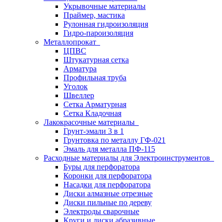
Укрывочные материалы
Праймер, мастика
Рулонная гидроизоляция
Гидро-пароизоляция
Металлопрокат
ЦПВС
Штукатурная сетка
Арматура
Профильная труба
Уголок
Швеллер
Сетка Арматурная
Сетка Кладочная
Лакокрасочные материалы
Грунт-эмали 3 в 1
Грунтовка по металлу ГФ-021
Эмаль для металла ПФ-115
Расходные материалы для Электроинструментов
Буры для перфоратора
Коронки для перфоратора
Насадки для перфоратора
Диски алмазные отрезные
Диски пильные по дереву
Электроды сварочные
Круги и диски абразивные