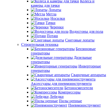
Колеса и
камеры для тачки
Лопаты
Метла
Носилки
Тачки
Черенки
Водосгоны для пола
Поташ
Снеговые лопаты
Строительная техника
Бензиновые
генераторы
Дизельные
генераторы
Инверторные
генераторы
Сварочные аппараты
Аксессуары для пневмоинструмента
Бетоносмесители
Компрессоры
Лебедки
Пилы цепные
Пневмоинструмент