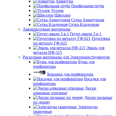
Арматура
Профильная труба
Уголок
Швеллер
Сетка Арматурная
Сетка Кладочная
Лакокрасочные материалы
Грунт-эмали 3 в 1
Грунтовка
по металлу ГФ-021
Эмаль для
металла ПФ-115
Расходные материалы для Электроинструментов
Буры для
перфоратора
Коронки для перфоратора
Насадки для
перфоратора
Диски
алмазные отрезные
Диски пильные
по дереву
Электроды
сварочные