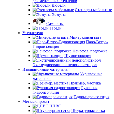
для мебельных степлеров
Дюбели
Степлеры мебельные
Хомуты
Саморезы
Гвозди
Утеплители
Минеральная вата
Паро-Ветро-
Гидроизоляция
Пенофол, подложка
Шумоизоляция
Экструдированный пенополистирол
Изоляционные материалы
Укрывочные
материалы
Праймер, мастика
Рулонная
гидроизоляция
Гидро-пароизоляция
Металлопрокат
ЦПВС
Штукатурная сетка