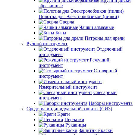
Круги и диски
абразивные
Полотна для Электролобзиков (пилки)
Сверла
Чашки алмазные
Биты
Патроны для дрели
Ручной инструмент
Отделочный
инструмент
Режущий
инструмент
Столярный
инструмент
Измерительный инструмент
Слесарный
инструмент
Наборы инструмента
Средства индивидуальной защиты (СИЗ)
Краги
Перчатки
Рукавицы
Защитные каски