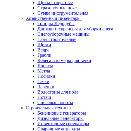
Щитки защитные
Страховочные пояса
Сумка инструментальная
Хозяйственный инвентарь
Топоры-Ледорубы
Движки и скреперы для уборки снега
Снегоуборочные машины
Тазы строительные
Щетки
Ведра
Грабли
Колеса и камеры для тачки
Лопаты
Метла
Носилки
Тачки
Черенки
Водосгоны для пола
Поташ
Снеговые лопаты
Строительная техника
Бензиновые генераторы
Дизельные генераторы
Инверторные генераторы
Сварочные аппараты