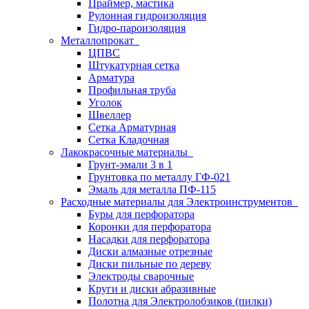
Праймер, мастика
Рулонная гидроизоляция
Гидро-пароизоляция
Металлопрокат
ЦПВС
Штукатурная сетка
Арматура
Профильная труба
Уголок
Швеллер
Сетка Арматурная
Сетка Кладочная
Лакокрасочные материалы
Грунт-эмали 3 в 1
Грунтовка по металлу ГФ-021
Эмаль для металла ПФ-115
Расходные материалы для Электроинструментов
Буры для перфоратора
Коронки для перфоратора
Насадки для перфоратора
Диски алмазные отрезные
Диски пильные по дереву
Электроды сварочные
Круги и диски абразивные
Полотна для Электролобзиков (пилки)