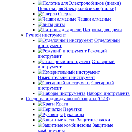
Полотна для Электролобзиков (пилки)
Сверла
Чашки алмазные
Биты
Патроны для дрели
Ручной инструмент
Отделочный
инструмент
Режущий
инструмент
Столярный
инструмент
Измерительный инструмент
Слесарный
инструмент
Наборы инструмента
Средства индивидуальной защиты (СИЗ)
Краги
Перчатки
Рукавицы
Защитные каски
Защитные
комбинезоны