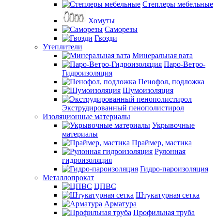
Степлеры мебельные
Хомуты
Саморезы
Гвозди
Утеплители
Минеральная вата
Паро-Ветро-
Гидроизоляция
Пенофол, подложка
Шумоизоляция
Экструдированный пенополистирол
Изоляционные материалы
Укрывочные
материалы
Праймер, мастика
Рулонная
гидроизоляция
Гидро-пароизоляция
Металлопрокат
ЦПВС
Штукатурная сетка
Арматура
Профильная труба