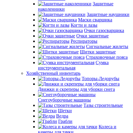
Защитные
наколенники
Защитные наушники
Маски сварщика
Когти и лазы
Очки газосварщика
Очки защитные
Респираторы
Сигнальные жилеты
Щитки защитные
Страховочные пояса
Сумка
инструментальная
Хозяйственный инвентарь
Топоры-Ледорубы
Движки и скреперы для уборки снега
Снегоуборочные машины
Тазы строительные
Щетки
Ведра
Грабли
Колеса и
камеры для тачки