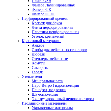
Плита OSB
Фанера Ламинированная
Фанера ФК
Фанера ФСФ
Перфорированный крепеж
Крепеж для бруса
Лента перфорированная
Пластина перфорированная
Уголок крепежный
Крепежный материал
Анкера
Скобы для мебельных степлеров
Дюбели
Степлеры мебельные
Хомуты
Саморезы
Гвозди
Утеплители
Минеральная вата
Паро-Ветро-Гидроизоляция
Пенофол, подложка
Шумоизоляция
Экструдированный пенополистирол
Изоляционные материалы
Укрывочные материалы