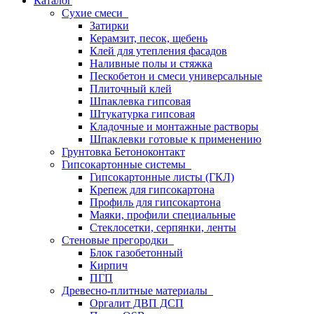
Каталог
Сухие смеси
Затирки
Керамзит, песок, щебень
Клей для утепления фасадов
Наливные полы и стяжка
Пескобетон и смеси универсальные
Плиточный клей
Шпаклевка гипсовая
Штукатурка гипсовая
Кладочные и монтажные растворы
Шпаклевки готовые к применению
Грунтовка Бетоноконтакт
Гипсокартонные системы
Гипсокартонные листы (ГКЛ)
Крепеж для гипсокартона
Профиль для гипсокартона
Маяки, профили специальные
Стеклосетки, серпянки, ленты
Стеновые прегородки
Блок газобетонный
Кирпич
ПГП
Древесно-плитные материалы
Оргалит ДВП ДСП