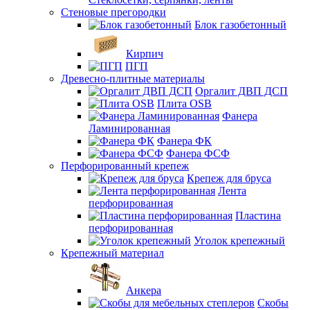
Стеновые прегородки
Блок газобетонный
Кирпич
ПГП
Древесно-плитные материалы
Оргалит ДВП ДСП
Плита OSB
Фанера
Ламинированная
Фанера ФК
Фанера ФСФ
Перфорированный крепеж
Крепеж для бруса
Лента
перфорированная
Пластина
перфорированная
Уголок крепежный
Крепежный материал
Анкера
Скобы