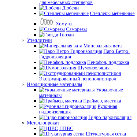
для мебельных степлеров
Дюбели
Степлеры мебельные
Хомуты
Саморезы
Гвозди
Утеплители
Минеральная вата
Паро-Ветро-
Гидроизоляция
Пенофол, подложка
Шумоизоляция
Экструдированный пенополистирол
Изоляционные материалы
Укрывочные
материалы
Праймер, мастика
Рулонная
гидроизоляция
Гидро-пароизоляция
Металлопрокат
ЦПВС
Штукатурная сетка