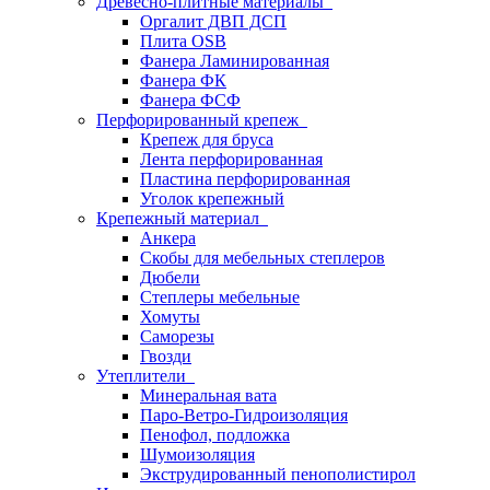
Древесно-плитные материалы
Оргалит ДВП ДСП
Плита OSB
Фанера Ламинированная
Фанера ФК
Фанера ФСФ
Перфорированный крепеж
Крепеж для бруса
Лента перфорированная
Пластина перфорированная
Уголок крепежный
Крепежный материал
Анкера
Скобы для мебельных степлеров
Дюбели
Степлеры мебельные
Хомуты
Саморезы
Гвозди
Утеплители
Минеральная вата
Паро-Ветро-Гидроизоляция
Пенофол, подложка
Шумоизоляция
Экструдированный пенополистирол