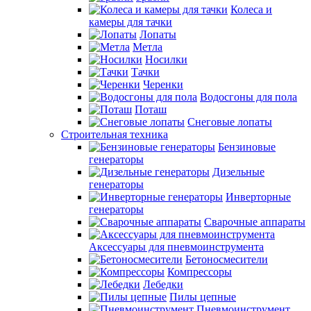
Колеса и
камеры для тачки
Лопаты
Метла
Носилки
Тачки
Черенки
Водосгоны для пола
Поташ
Снеговые лопаты
Строительная техника
Бензиновые
генераторы
Дизельные
генераторы
Инверторные
генераторы
Сварочные аппараты
Аксессуары для пневмоинструмента
Бетоносмесители
Компрессоры
Лебедки
Пилы цепные
Пневмоинструмент