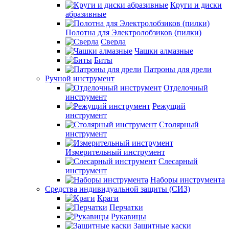
Круги и диски
абразивные
Полотна для Электролобзиков (пилки)
Сверла
Чашки алмазные
Биты
Патроны для дрели
Ручной инструмент
Отделочный
инструмент
Режущий
инструмент
Столярный
инструмент
Измерительный инструмент
Слесарный
инструмент
Наборы инструмента
Средства индивидуальной защиты (СИЗ)
Краги
Перчатки
Рукавицы
Защитные каски