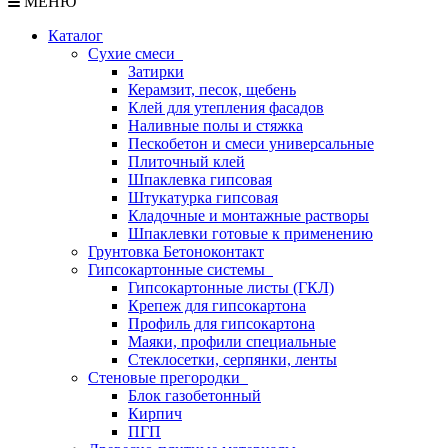
МЕНЮ
Каталог
Сухие смеси
Затирки
Керамзит, песок, щебень
Клей для утепления фасадов
Наливные полы и стяжка
Пескобетон и смеси универсальные
Плиточный клей
Шпаклевка гипсовая
Штукатурка гипсовая
Кладочные и монтажные растворы
Шпаклевки готовые к применению
Грунтовка Бетоноконтакт
Гипсокартонные системы
Гипсокартонные листы (ГКЛ)
Крепеж для гипсокартона
Профиль для гипсокартона
Маяки, профили специальные
Стеклосетки, серпянки, ленты
Стеновые прегородки
Блок газобетонный
Кирпич
ПГП