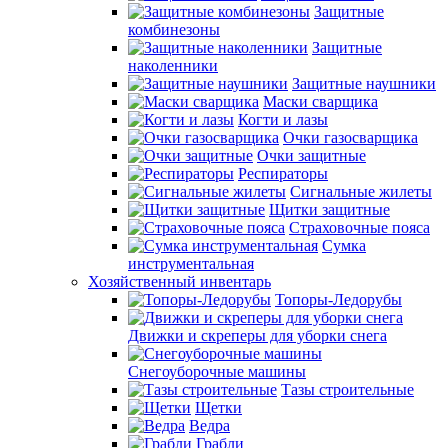
Защитные
комбинезоны
Защитные
наколенники
Защитные наушники
Маски сварщика
Когти и лазы
Очки газосварщика
Очки защитные
Респираторы
Сигнальные жилеты
Щитки защитные
Страховочные пояса
Сумка
инструментальная
Хозяйственный инвентарь
Топоры-Ледорубы
Движки и скреперы для уборки снега
Снегоуборочные машины
Тазы строительные
Щетки
Ведра
Грабли