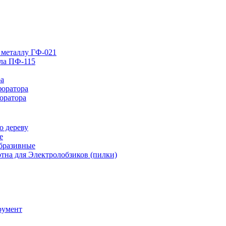
 металлу ГФ-021
лла ПФ-115
ра
форатора
оратора
о дереву
е
абразивные
тна для Электролобзиков (пилки)
румент