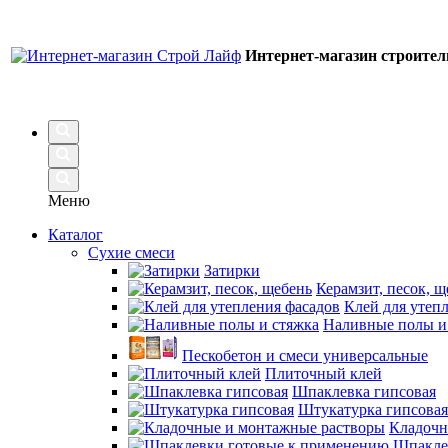
Интернет-магазин строите
Меню
Каталог
Сухие смеси
Затирки
Керамзит, песок, щ
Клей для утеп
Наливные полы и
Пескобетон и смеси универсальные
Плиточный клей
Шпаклевка гипсовая
Штукатурка гипсовая
Кладочн
Шпакле