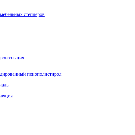
 мебельных степлеров
дроизоляция
удированный пенополистирол
иалы
оляция