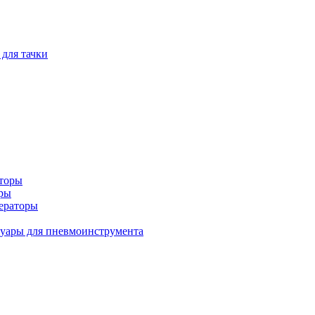
 для тачки
аторы
оры
ераторы
уары для пневмоинструмента