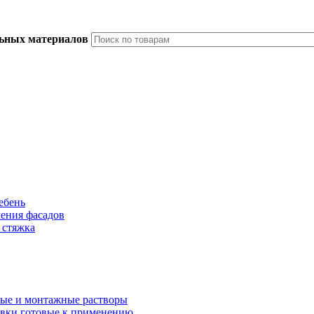
льных материалов
ебень
ления фасадов
 стяжка
ые и монтажные растворы
вки готовые к применению