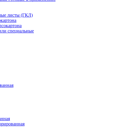
ные листы (ГКЛ)
окартона
псокартона
или специальные
ванная
анная
орированная