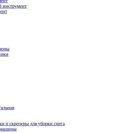
мент
й инструмент
ент
зоны
ники
тальная
и и скреперы для уборки снега
 машины