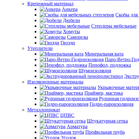
Крепежный материал
Анкера
Скобы для
Дюбели
Степлеры мебельные
Хомуты
Саморезы
Гвозди
Утеплители
Минеральная вата
Паро-Ветро-Ги
Пенофол, подложка
Шумоизоляция
Экстр
Изоляционные материалы
Укрывочные матер
Праймер, мастика
Рулонная гидроиз
Гидро-пароизоляция
Металлопрокат
ЦПВС
Штукатурная сетка
Арматура
Профильная труба
Уголок