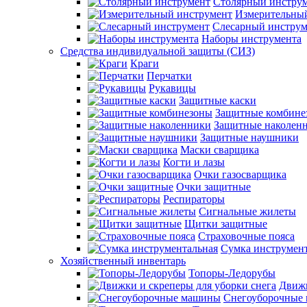
Столярный инстру
Измерительны
Слесарный инструм
Наборы инструмента
Средства индивидуальной защиты (СИЗ)
Краги
Перчатки
Рукавицы
Защитные каски
Защитные комбине
Защитные наколен
Защитные наушники
Маски сварщика
Когти и лазы
Очки газосварщика
Очки защитные
Респираторы
Сигнальные жилеты
Щитки защитные
Страховочные пояса
Сумка инструмен
Хозяйственный инвентарь
Топоры-Ледорубы
Движк
Снегоуборочные