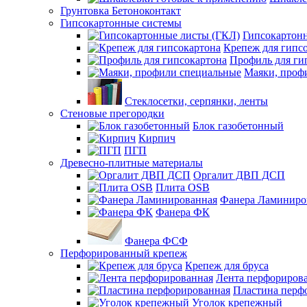
Грунтовка Бетоноконтакт
Гипсокартонные системы
Гипсокартон
Крепеж для гипс
Профиль для ги
Маяки, проф
Стеклосетки, серпянки, ленты
Стеновые прегородки
Блок газобетонный
Кирпич
ПГП
Древесно-плитные материалы
Оргалит ДВП ДСП
Плита OSB
Фанера Ламиниро
Фанера ФК
Фанера ФСФ
Перфорированный крепеж
Крепеж для бруса
Лента перфориров
Пластина перф
Уголок крепежный