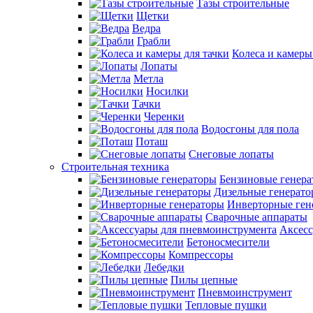
Тазы строительные
Щетки
Ведра
Грабли
Колеса и камеры
Лопаты
Метла
Носилки
Тачки
Черенки
Водосгоны для пола
Поташ
Снеговые лопаты
Строительная техника
Бензиновые генер
Дизельные генерат
Инверторные ген
Сварочные аппараты
Аксесс
Бетоносмесители
Компрессоры
Лебедки
Пилы цепные
Пневмоинструмент
Тепловые пушки