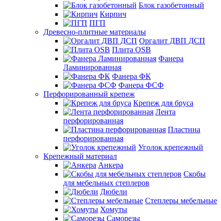
Блок газобетонный
Кирпич
ПГП
Древесно-плитные материалы
Оргалит ДВП ДСП
Плита OSB
Фанера
Ламинированная
Фанера ФК
Фанера ФСФ
Перфорированный крепеж
Крепеж для бруса
Лента
перфорированная
Пластина
перфорированная
Уголок крепежный
Крепежный материал
Анкера
Скобы
для мебельных степлеров
Дюбели
Степлеры мебельные
Хомуты
Саморезы