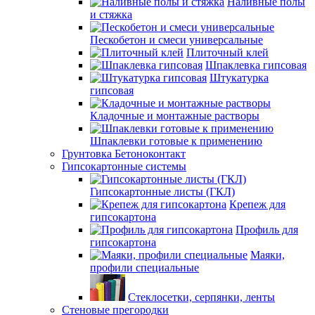
Наливные полы
и стяжка
Пескобетон и смеси универсальные
Плиточный клей
Шпаклевка гипсовая
Штукатурка
гипсовая
Кладочные и монтажные растворы
Шпаклевки готовые к применению
Грунтовка Бетоноконтакт
Гипсокартонные системы
Гипсокартонные листы (ГКЛ)
Крепеж для
гипсокартона
Профиль для
гипсокартона
Маяки,
профили специальные
Стеклосетки, серпянки, ленты
Стеновые прегородки