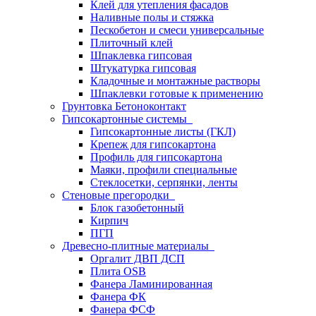
Клей для утепления фасадов
Наливные полы и стяжка
Пескобетон и смеси универсальные
Плиточный клей
Шпаклевка гипсовая
Штукатурка гипсовая
Кладочные и монтажные растворы
Шпаклевки готовые к применению
Грунтовка Бетоноконтакт
Гипсокартонные системы
Гипсокартонные листы (ГКЛ)
Крепеж для гипсокартона
Профиль для гипсокартона
Маяки, профили специальные
Стеклосетки, серпянки, ленты
Стеновые прегородки
Блок газобетонный
Кирпич
ПГП
Древесно-плитные материалы
Оргалит ДВП ДСП
Плита OSB
Фанера Ламинированная
Фанера ФК
Фанера ФСФ