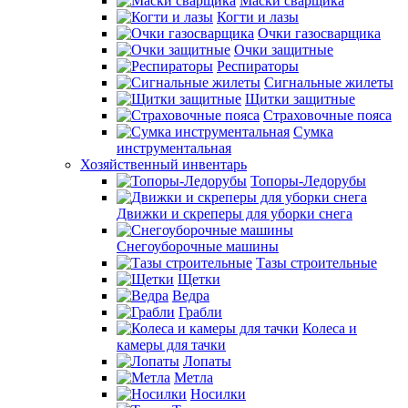
Маски сварщика
Когти и лазы
Очки газосварщика
Очки защитные
Респираторы
Сигнальные жилеты
Щитки защитные
Страховочные пояса
Сумка
инструментальная
Хозяйственный инвентарь
Топоры-Ледорубы
Движки и скреперы для уборки снега
Снегоуборочные машины
Тазы строительные
Щетки
Ведра
Грабли
Колеса и
камеры для тачки
Лопаты
Метла
Носилки