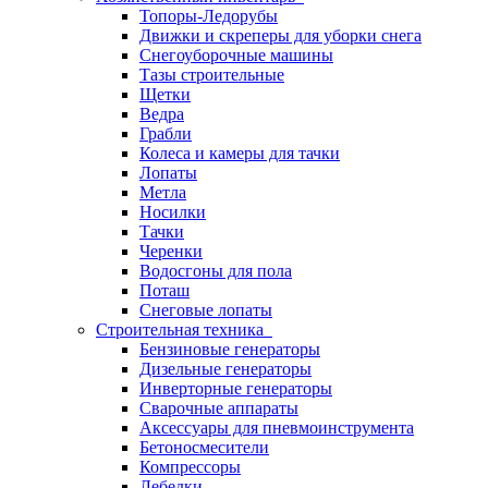
Топоры-Ледорубы
Движки и скреперы для уборки снега
Снегоуборочные машины
Тазы строительные
Щетки
Ведра
Грабли
Колеса и камеры для тачки
Лопаты
Метла
Носилки
Тачки
Черенки
Водосгоны для пола
Поташ
Снеговые лопаты
Строительная техника
Бензиновые генераторы
Дизельные генераторы
Инверторные генераторы
Сварочные аппараты
Аксессуары для пневмоинструмента
Бетоносмесители
Компрессоры
Лебедки