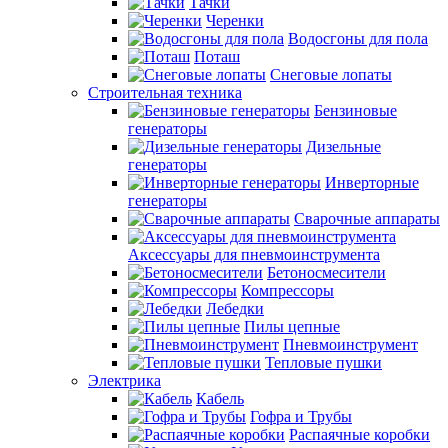
Тачки
Черенки
Водосгоны для пола
Поташ
Снеговые лопаты
Строительная техника
Бензиновые
генераторы
Дизельные
генераторы
Инверторные
генераторы
Сварочные аппараты
Аксессуары для пневмоинструмента
Бетоносмесители
Компрессоры
Лебедки
Пилы цепные
Пневмоинструмент
Тепловые пушки
Электрика
Кабель
Гофра и Трубы
Распаячные коробки