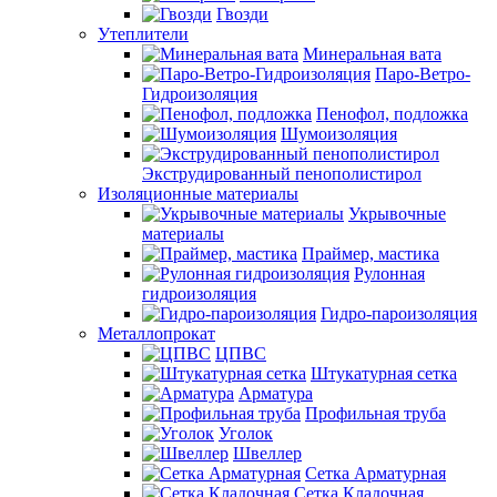
Гвозди
Утеплители
Минеральная вата
Паро-Ветро-
Гидроизоляция
Пенофол, подложка
Шумоизоляция
Экструдированный пенополистирол
Изоляционные материалы
Укрывочные
материалы
Праймер, мастика
Рулонная
гидроизоляция
Гидро-пароизоляция
Металлопрокат
ЦПВС
Штукатурная сетка
Арматура
Профильная труба
Уголок
Швеллер
Сетка Арматурная
Сетка Кладочная