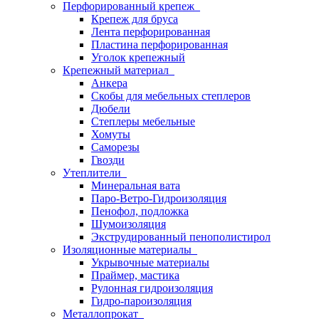
Перфорированный крепеж
Крепеж для бруса
Лента перфорированная
Пластина перфорированная
Уголок крепежный
Крепежный материал
Анкера
Скобы для мебельных степлеров
Дюбели
Степлеры мебельные
Хомуты
Саморезы
Гвозди
Утеплители
Минеральная вата
Паро-Ветро-Гидроизоляция
Пенофол, подложка
Шумоизоляция
Экструдированный пенополистирол
Изоляционные материалы
Укрывочные материалы
Праймер, мастика
Рулонная гидроизоляция
Гидро-пароизоляция
Металлопрокат