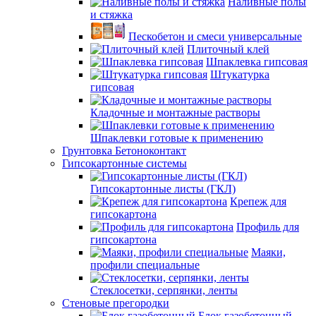
Наливные полы
и стяжка
Пескобетон и смеси универсальные
Плиточный клей
Шпаклевка гипсовая
Штукатурка
гипсовая
Кладочные и монтажные растворы
Шпаклевки готовые к применению
Грунтовка Бетоноконтакт
Гипсокартонные системы
Гипсокартонные листы (ГКЛ)
Крепеж для
гипсокартона
Профиль для
гипсокартона
Маяки,
профили специальные
Стеклосетки, серпянки, ленты
Стеновые прегородки
Блок газобетонный