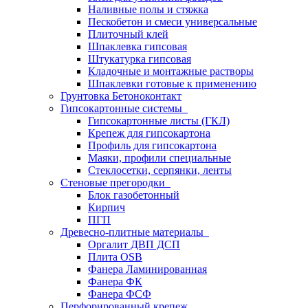
Наливные полы и стяжка
Пескобетон и смеси универсальные
Плиточный клей
Шпаклевка гипсовая
Штукатурка гипсовая
Кладочные и монтажные растворы
Шпаклевки готовые к применению
Грунтовка Бетоноконтакт
Гипсокартонные системы
Гипсокартонные листы (ГКЛ)
Крепеж для гипсокартона
Профиль для гипсокартона
Маяки, профили специальные
Стеклосетки, серпянки, ленты
Стеновые прегородки
Блок газобетонный
Кирпич
ПГП
Древесно-плитные материалы
Оргалит ДВП ДСП
Плита OSB
Фанера Ламинированная
Фанера ФК
Фанера ФСФ
Перфорированный крепеж