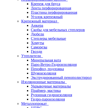
Крепеж для бруса
Лента перфорированная
Пластина перфорированная
Уголок крепежный
Крепежный материал
Анкера
Скобы для мебельных степлеров
Дюбели
Степлеры мебельные
Хомуты
Саморезы
Гвозди
Утеплители
Минеральная вата
Паро-Ветро-Гидроизоляция
Пенофол, подложка
Шумоизоляция
Экструдированный пенополистирол
Изоляционные материалы
Укрывочные материалы
Праймер, мастика
Рулонная гидроизоляция
Гидро-пароизоляция
Металлопрокат
ЦПВС