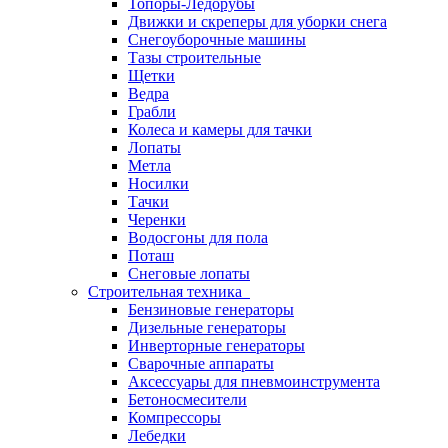
Топоры-Ледорубы
Движки и скреперы для уборки снега
Снегоуборочные машины
Тазы строительные
Щетки
Ведра
Грабли
Колеса и камеры для тачки
Лопаты
Метла
Носилки
Тачки
Черенки
Водосгоны для пола
Поташ
Снеговые лопаты
Строительная техника
Бензиновые генераторы
Дизельные генераторы
Инверторные генераторы
Сварочные аппараты
Аксессуары для пневмоинструмента
Бетоносмесители
Компрессоры
Лебедки