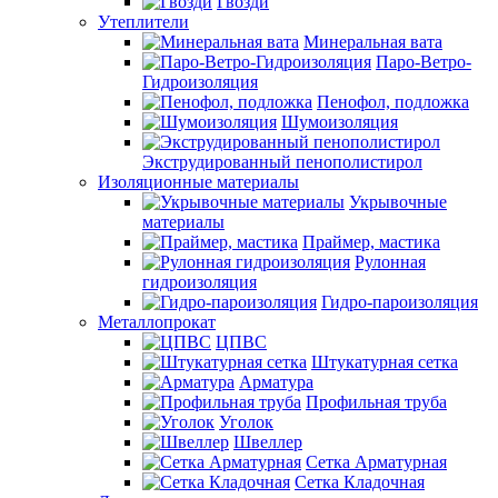
Гвозди
Утеплители
Минеральная вата
Паро-Ветро-
Гидроизоляция
Пенофол, подложка
Шумоизоляция
Экструдированный пенополистирол
Изоляционные материалы
Укрывочные
материалы
Праймер, мастика
Рулонная
гидроизоляция
Гидро-пароизоляция
Металлопрокат
ЦПВС
Штукатурная сетка
Арматура
Профильная труба
Уголок
Швеллер
Сетка Арматурная
Сетка Кладочная