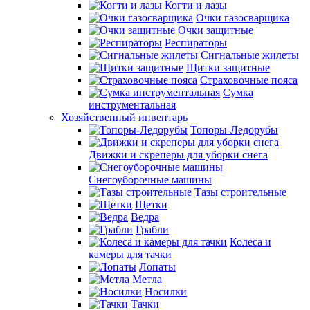
Когти и лазы
Очки газосварщика
Очки защитные
Респираторы
Сигнальные жилеты
Щитки защитные
Страховочные пояса
Сумка
инструментальная
Хозяйственный инвентарь
Топоры-Ледорубы
Движки и скреперы для уборки снега
Снегоуборочные машины
Тазы строительные
Щетки
Ведра
Грабли
Колеса и
камеры для тачки
Лопаты
Метла
Носилки
Тачки