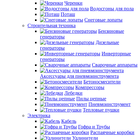
Черенки
Водосгоны для пола
Поташ
Снеговые лопаты
Строительная техника
Бензиновые
генераторы
Дизельные
генераторы
Инверторные
генераторы
Сварочные аппараты
Аксессуары для пневмоинструмента
Бетоносмесители
Компрессоры
Лебедки
Пилы цепные
Пневмоинструмент
Тепловые пушки
Электрика
Кабель
Гофра и Трубы
Распаячные коробки
Удлинители