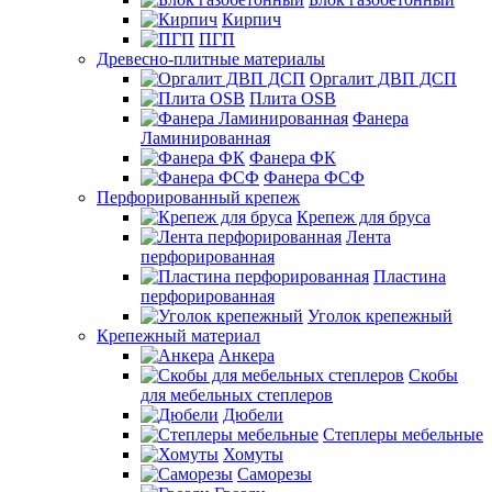
Кирпич
ПГП
Древесно-плитные материалы
Оргалит ДВП ДСП
Плита OSB
Фанера
Ламинированная
Фанера ФК
Фанера ФСФ
Перфорированный крепеж
Крепеж для бруса
Лента
перфорированная
Пластина
перфорированная
Уголок крепежный
Крепежный материал
Анкера
Скобы
для мебельных степлеров
Дюбели
Степлеры мебельные
Хомуты
Саморезы