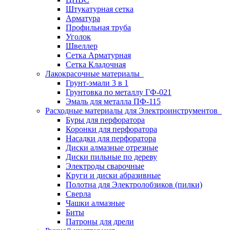
Штукатурная сетка
Арматура
Профильная труба
Уголок
Швеллер
Сетка Арматурная
Сетка Кладочная
Лакокрасочные материалы
Грунт-эмали 3 в 1
Грунтовка по металлу ГФ-021
Эмаль для металла ПФ-115
Расходные материалы для Электроинструментов
Буры для перфоратора
Коронки для перфоратора
Насадки для перфоратора
Диски алмазные отрезные
Диски пильные по дереву
Электроды сварочные
Круги и диски абразивные
Полотна для Электролобзиков (пилки)
Сверла
Чашки алмазные
Биты
Патроны для дрели