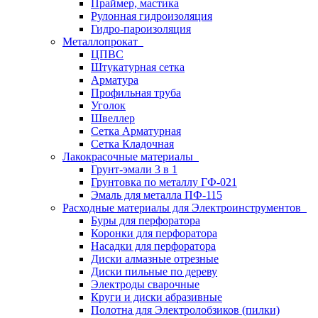
Праймер, мастика
Рулонная гидроизоляция
Гидро-пароизоляция
Металлопрокат
ЦПВС
Штукатурная сетка
Арматура
Профильная труба
Уголок
Швеллер
Сетка Арматурная
Сетка Кладочная
Лакокрасочные материалы
Грунт-эмали 3 в 1
Грунтовка по металлу ГФ-021
Эмаль для металла ПФ-115
Расходные материалы для Электроинструментов
Буры для перфоратора
Коронки для перфоратора
Насадки для перфоратора
Диски алмазные отрезные
Диски пильные по дереву
Электроды сварочные
Круги и диски абразивные
Полотна для Электролобзиков (пилки)