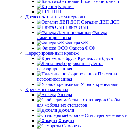
Блок газобетонный
Кирпич
ПГП
Древесно-плитные материалы
Оргалит ДВП ДСП
Плита OSB
Фанера
Ламинированная
Фанера ФК
Фанера ФСФ
Перфорированный крепеж
Крепеж для бруса
Лента
перфорированная
Пластина
перфорированная
Уголок крепежный
Крепежный материал
Анкера
Скобы
для мебельных степлеров
Дюбели
Степлеры мебельные
Хомуты
Саморезы