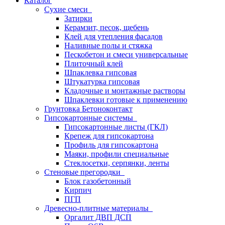
Каталог
Сухие смеси
Затирки
Керамзит, песок, щебень
Клей для утепления фасадов
Наливные полы и стяжка
Пескобетон и смеси универсальные
Плиточный клей
Шпаклевка гипсовая
Штукатурка гипсовая
Кладочные и монтажные растворы
Шпаклевки готовые к применению
Грунтовка Бетоноконтакт
Гипсокартонные системы
Гипсокартонные листы (ГКЛ)
Крепеж для гипсокартона
Профиль для гипсокартона
Маяки, профили специальные
Стеклосетки, серпянки, ленты
Стеновые прегородки
Блок газобетонный
Кирпич
ПГП
Древесно-плитные материалы
Оргалит ДВП ДСП