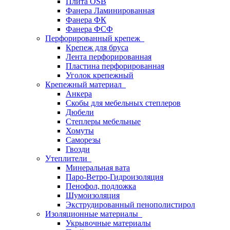
Плита OSB
Фанера Ламинированная
Фанера ФК
Фанера ФСФ
Перфорированный крепеж
Крепеж для бруса
Лента перфорированная
Пластина перфорированная
Уголок крепежный
Крепежный материал
Анкера
Скобы для мебельных степлеров
Дюбели
Степлеры мебельные
Хомуты
Саморезы
Гвозди
Утеплители
Минеральная вата
Паро-Ветро-Гидроизоляция
Пенофол, подложка
Шумоизоляция
Экструдированный пенополистирол
Изоляционные материалы
Укрывочные материалы