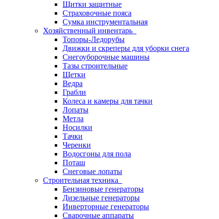
Щитки защитные
Страховочные пояса
Сумка инструментальная
Хозяйственный инвентарь
Топоры-Ледорубы
Движки и скреперы для уборки снега
Снегоуборочные машины
Тазы строительные
Щетки
Ведра
Грабли
Колеса и камеры для тачки
Лопаты
Метла
Носилки
Тачки
Черенки
Водосгоны для пола
Поташ
Снеговые лопаты
Строительная техника
Бензиновые генераторы
Дизельные генераторы
Инверторные генераторы
Сварочные аппараты