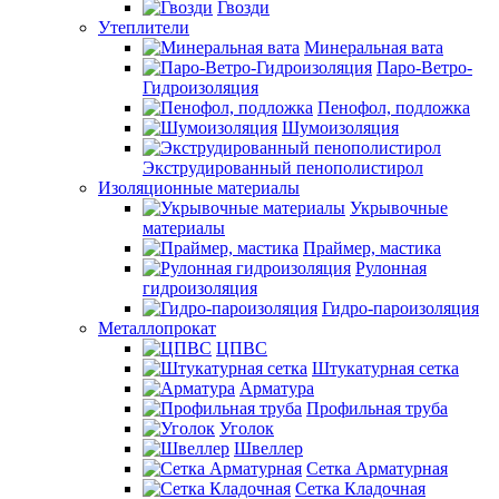
Гвозди
Утеплители
Минеральная вата
Паро-Ветро-
Гидроизоляция
Пенофол, подложка
Шумоизоляция
Экструдированный пенополистирол
Изоляционные материалы
Укрывочные
материалы
Праймер, мастика
Рулонная
гидроизоляция
Гидро-пароизоляция
Металлопрокат
ЦПВС
Штукатурная сетка
Арматура
Профильная труба
Уголок
Швеллер
Сетка Арматурная
Сетка Кладочная