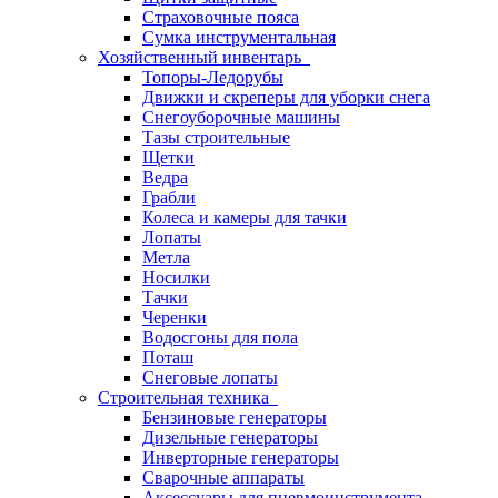
Страховочные пояса
Сумка инструментальная
Хозяйственный инвентарь
Топоры-Ледорубы
Движки и скреперы для уборки снега
Снегоуборочные машины
Тазы строительные
Щетки
Ведра
Грабли
Колеса и камеры для тачки
Лопаты
Метла
Носилки
Тачки
Черенки
Водосгоны для пола
Поташ
Снеговые лопаты
Строительная техника
Бензиновые генераторы
Дизельные генераторы
Инверторные генераторы
Сварочные аппараты
Аксессуары для пневмоинструмента