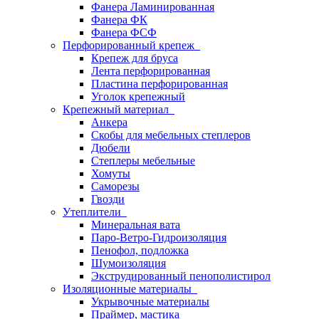
Фанера Ламинированная
Фанера ФК
Фанера ФСФ
Перфорированный крепеж
Крепеж для бруса
Лента перфорированная
Пластина перфорированная
Уголок крепежный
Крепежный материал
Анкера
Скобы для мебельных степлеров
Дюбели
Степлеры мебельные
Хомуты
Саморезы
Гвозди
Утеплители
Минеральная вата
Паро-Ветро-Гидроизоляция
Пенофол, подложка
Шумоизоляция
Экструдированный пенополистирол
Изоляционные материалы
Укрывочные материалы
Праймер, мастика