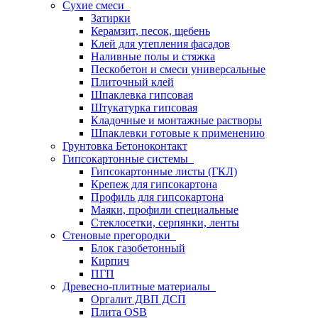
Сухие смеси
Затирки
Керамзит, песок, щебень
Клей для утепления фасадов
Наливные полы и стяжка
Пескобетон и смеси универсальные
Плиточный клей
Шпаклевка гипсовая
Штукатурка гипсовая
Кладочные и монтажные растворы
Шпаклевки готовые к применению
Грунтовка Бетоноконтакт
Гипсокартонные системы
Гипсокартонные листы (ГКЛ)
Крепеж для гипсокартона
Профиль для гипсокартона
Маяки, профили специальные
Стеклосетки, серпянки, ленты
Стеновые прегородки
Блок газобетонный
Кирпич
ПГП
Древесно-плитные материалы
Оргалит ДВП ДСП
Плита OSB