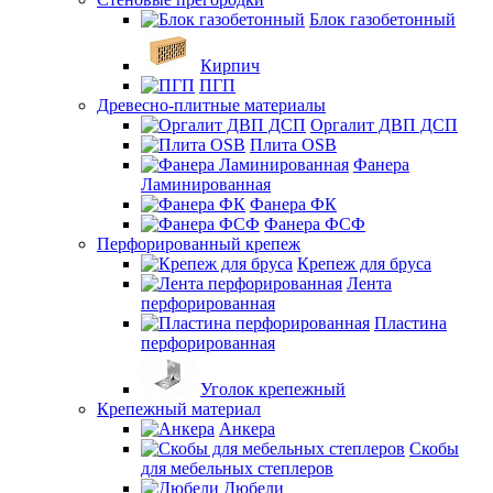
Блок газобетонный
Кирпич
ПГП
Древесно-плитные материалы
Оргалит ДВП ДСП
Плита OSB
Фанера
Ламинированная
Фанера ФК
Фанера ФСФ
Перфорированный крепеж
Крепеж для бруса
Лента
перфорированная
Пластина
перфорированная
Уголок крепежный
Крепежный материал
Анкера
Скобы
для мебельных степлеров
Дюбели