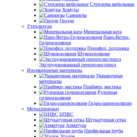
Степлеры мебельные
Хомуты
Саморезы
Гвозди
Утеплители
Минеральная вата
Паро-Ветро-
Гидроизоляция
Пенофол, подложка
Шумоизоляция
Экструдированный пенополистирол
Изоляционные материалы
Укрывочные
материалы
Праймер, мастика
Рулонная
гидроизоляция
Гидро-пароизоляция
Металлопрокат
ЦПВС
Штукатурная сетка
Арматура
Профильная труба
Уголок