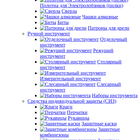
Полотна для Электролобзиков (пилки)
Сверла
Чашки алмазные
Биты
Патроны для дрели
Ручной инструмент
Отделочный
инструмент
Режущий
инструмент
Столярный
инструмент
Измерительный инструмент
Слесарный
инструмент
Наборы инструмента
Средства индивидуальной защиты (СИЗ)
Краги
Перчатки
Рукавицы
Защитные каски
Защитные
комбинезоны