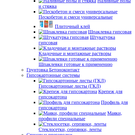
Наливные полы
и стяжка
Пескобетон и смеси универсальные
Плиточный клей
Шпаклевка гипсовая
Штукатурка
гипсовая
Кладочные и монтажные растворы
Шпаклевки готовые к применению
Грунтовка Бетоноконтакт
Гипсокартонные системы
Гипсокартонные листы (ГКЛ)
Крепеж для
гипсокартона
Профиль для
гипсокартона
Маяки,
профили специальные
Стеклосетки, серпянки, ленты
Стеновые прегородки