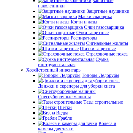
Защитные
наколенники
Защитные наушники
Маски сварщика
Когти и лазы
Очки газосварщика
Очки защитные
Респираторы
Сигнальные жилеты
Щитки защитные
Страховочные пояса
Сумка
инструментальная
Хозяйственный инвентарь
Топоры-Ледорубы
Движки и скреперы для уборки снега
Снегоуборочные машины
Тазы строительные
Щетки
Ведра
Грабли
Колеса и
камеры для тачки