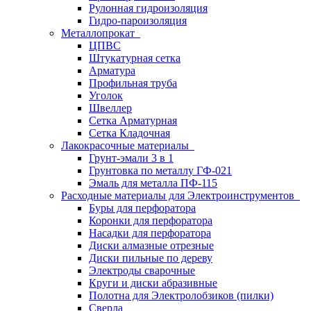
Рулонная гидроизоляция
Гидро-пароизоляция
Металлопрокат
ЦПВС
Штукатурная сетка
Арматура
Профильная труба
Уголок
Швеллер
Сетка Арматурная
Сетка Кладочная
Лакокрасочные материалы
Грунт-эмали 3 в 1
Грунтовка по металлу ГФ-021
Эмаль для металла ПФ-115
Расходные материалы для Электроинструментов
Буры для перфоратора
Коронки для перфоратора
Насадки для перфоратора
Диски алмазные отрезные
Диски пильные по дереву
Электроды сварочные
Круги и диски абразивные
Полотна для Электролобзиков (пилки)
Сверла