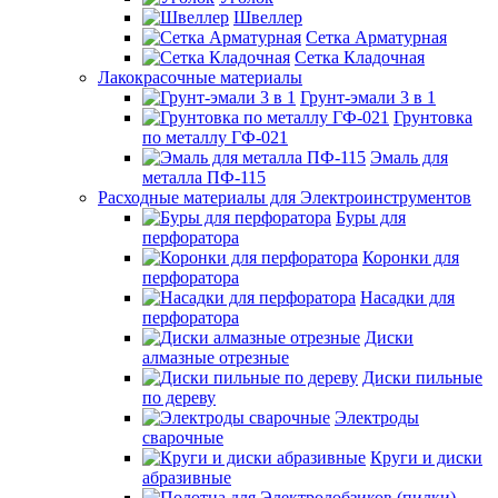
Швеллер
Сетка Арматурная
Сетка Кладочная
Лакокрасочные материалы
Грунт-эмали 3 в 1
Грунтовка
по металлу ГФ-021
Эмаль для
металла ПФ-115
Расходные материалы для Электроинструментов
Буры для
перфоратора
Коронки для
перфоратора
Насадки для
перфоратора
Диски
алмазные отрезные
Диски пильные
по дереву
Электроды
сварочные
Круги и диски
абразивные