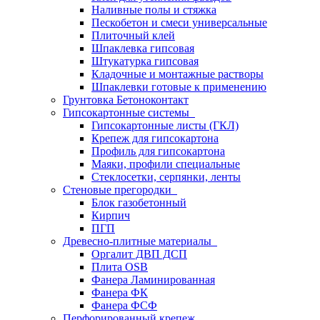
Наливные полы и стяжка
Пескобетон и смеси универсальные
Плиточный клей
Шпаклевка гипсовая
Штукатурка гипсовая
Кладочные и монтажные растворы
Шпаклевки готовые к применению
Грунтовка Бетоноконтакт
Гипсокартонные системы
Гипсокартонные листы (ГКЛ)
Крепеж для гипсокартона
Профиль для гипсокартона
Маяки, профили специальные
Стеклосетки, серпянки, ленты
Стеновые прегородки
Блок газобетонный
Кирпич
ПГП
Древесно-плитные материалы
Оргалит ДВП ДСП
Плита OSB
Фанера Ламинированная
Фанера ФК
Фанера ФСФ
Перфорированный крепеж