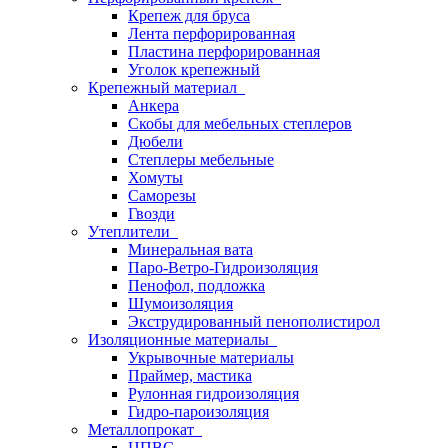
Крепеж для бруса
Лента перфорированная
Пластина перфорированная
Уголок крепежный
Крепежный материал
Анкера
Скобы для мебельных степлеров
Дюбели
Степлеры мебельные
Хомуты
Саморезы
Гвозди
Утеплители
Минеральная вата
Паро-Ветро-Гидроизоляция
Пенофол, подложка
Шумоизоляция
Экструдированный пенополистирол
Изоляционные материалы
Укрывочные материалы
Праймер, мастика
Рулонная гидроизоляция
Гидро-пароизоляция
Металлопрокат
ЦПВС