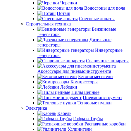
Черенки
Водосгоны для пола
Поташ
Снеговые лопаты
Строительная техника
Бензиновые
генераторы
Дизельные
генераторы
Инверторные
генераторы
Сварочные аппараты
Аксессуары для пневмоинструмента
Бетоносмесители
Компрессоры
Лебедки
Пилы цепные
Пневмоинструмент
Тепловые пушки
Электрика
Кабель
Гофра и Трубы
Распаячные коробки
Удлинители