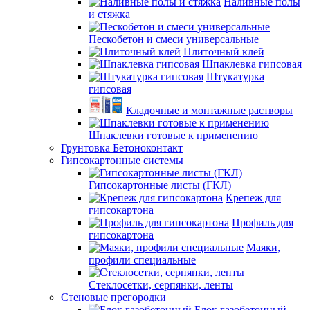
Наливные полы
и стяжка
Пескобетон и смеси универсальные
Плиточный клей
Шпаклевка гипсовая
Штукатурка
гипсовая
Кладочные и монтажные растворы
Шпаклевки готовые к применению
Грунтовка Бетоноконтакт
Гипсокартонные системы
Гипсокартонные листы (ГКЛ)
Крепеж для
гипсокартона
Профиль для
гипсокартона
Маяки,
профили специальные
Стеклосетки, серпянки, ленты
Стеновые прегородки
Блок газобетонный