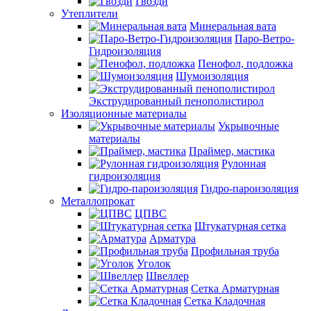
Гвозди
Утеплители
Минеральная вата
Паро-Ветро-
Гидроизоляция
Пенофол, подложка
Шумоизоляция
Экструдированный пенополистирол
Изоляционные материалы
Укрывочные
материалы
Праймер, мастика
Рулонная
гидроизоляция
Гидро-пароизоляция
Металлопрокат
ЦПВС
Штукатурная сетка
Арматура
Профильная труба
Уголок
Швеллер
Сетка Арматурная
Сетка Кладочная