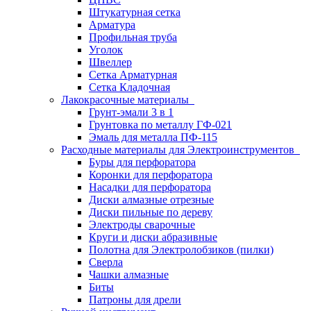
Штукатурная сетка
Арматура
Профильная труба
Уголок
Швеллер
Сетка Арматурная
Сетка Кладочная
Лакокрасочные материалы
Грунт-эмали 3 в 1
Грунтовка по металлу ГФ-021
Эмаль для металла ПФ-115
Расходные материалы для Электроинструментов
Буры для перфоратора
Коронки для перфоратора
Насадки для перфоратора
Диски алмазные отрезные
Диски пильные по дереву
Электроды сварочные
Круги и диски абразивные
Полотна для Электролобзиков (пилки)
Сверла
Чашки алмазные
Биты
Патроны для дрели