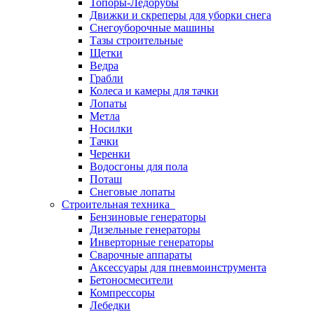
Топоры-Ледорубы
Движки и скреперы для уборки снега
Снегоуборочные машины
Тазы строительные
Щетки
Ведра
Грабли
Колеса и камеры для тачки
Лопаты
Метла
Носилки
Тачки
Черенки
Водосгоны для пола
Поташ
Снеговые лопаты
Строительная техника
Бензиновые генераторы
Дизельные генераторы
Инверторные генераторы
Сварочные аппараты
Аксессуары для пневмоинструмента
Бетоносмесители
Компрессоры
Лебедки