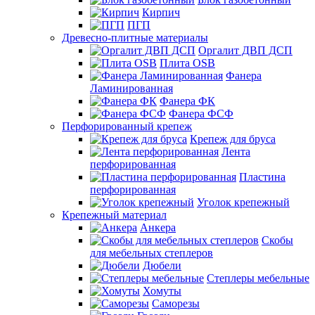
Кирпич
ПГП
Древесно-плитные материалы
Оргалит ДВП ДСП
Плита OSB
Фанера
Ламинированная
Фанера ФК
Фанера ФСФ
Перфорированный крепеж
Крепеж для бруса
Лента
перфорированная
Пластина
перфорированная
Уголок крепежный
Крепежный материал
Анкера
Скобы
для мебельных степлеров
Дюбели
Степлеры мебельные
Хомуты
Саморезы