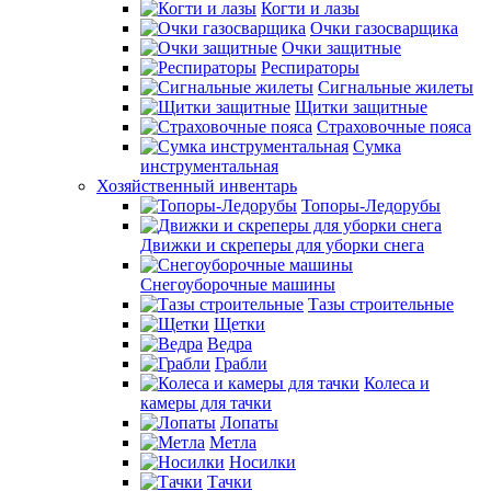
Когти и лазы
Очки газосварщика
Очки защитные
Респираторы
Сигнальные жилеты
Щитки защитные
Страховочные пояса
Сумка
инструментальная
Хозяйственный инвентарь
Топоры-Ледорубы
Движки и скреперы для уборки снега
Снегоуборочные машины
Тазы строительные
Щетки
Ведра
Грабли
Колеса и
камеры для тачки
Лопаты
Метла
Носилки
Тачки