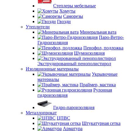
Степлеры мебельные
Хомуты
Саморезы
Гвозди
Утеплители
Минеральная вата
Паро-Ветро-
Гидроизоляция
Пенофол, подложка
Шумоизоляция
Экструдированный пенополистирол
Изоляционные материалы
Укрывочные
материалы
Праймер, мастика
Рулонная
гидроизоляция
Гидро-пароизоляция
Металлопрокат
ЦПВС
Штукатурная сетка
Арматура