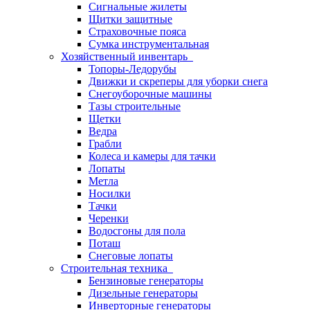
Сигнальные жилеты
Щитки защитные
Страховочные пояса
Сумка инструментальная
Хозяйственный инвентарь
Топоры-Ледорубы
Движки и скреперы для уборки снега
Снегоуборочные машины
Тазы строительные
Щетки
Ведра
Грабли
Колеса и камеры для тачки
Лопаты
Метла
Носилки
Тачки
Черенки
Водосгоны для пола
Поташ
Снеговые лопаты
Строительная техника
Бензиновые генераторы
Дизельные генераторы
Инверторные генераторы