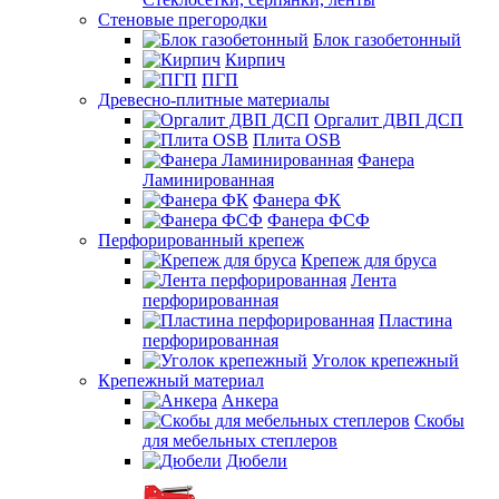
Стеновые прегородки
Блок газобетонный
Кирпич
ПГП
Древесно-плитные материалы
Оргалит ДВП ДСП
Плита OSB
Фанера
Ламинированная
Фанера ФК
Фанера ФСФ
Перфорированный крепеж
Крепеж для бруса
Лента
перфорированная
Пластина
перфорированная
Уголок крепежный
Крепежный материал
Анкера
Скобы
для мебельных степлеров
Дюбели