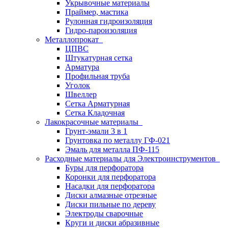
Укрывочные материалы
Праймер, мастика
Рулонная гидроизоляция
Гидро-пароизоляция
Металлопрокат
ЦПВС
Штукатурная сетка
Арматура
Профильная труба
Уголок
Швеллер
Сетка Арматурная
Сетка Кладочная
Лакокрасочные материалы
Грунт-эмали 3 в 1
Грунтовка по металлу ГФ-021
Эмаль для металла ПФ-115
Расходные материалы для Электроинструментов
Буры для перфоратора
Коронки для перфоратора
Насадки для перфоратора
Диски алмазные отрезные
Диски пильные по дереву
Электроды сварочные
Круги и диски абразивные