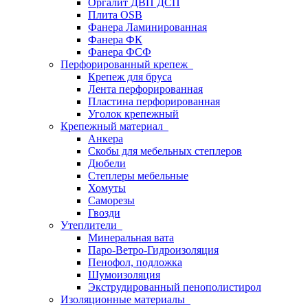
Оргалит ДВП ДСП
Плита OSB
Фанера Ламинированная
Фанера ФК
Фанера ФСФ
Перфорированный крепеж
Крепеж для бруса
Лента перфорированная
Пластина перфорированная
Уголок крепежный
Крепежный материал
Анкера
Скобы для мебельных степлеров
Дюбели
Степлеры мебельные
Хомуты
Саморезы
Гвозди
Утеплители
Минеральная вата
Паро-Ветро-Гидроизоляция
Пенофол, подложка
Шумоизоляция
Экструдированный пенополистирол
Изоляционные материалы