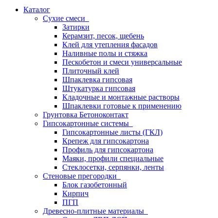
Каталог
Сухие смеси
Затирки
Керамзит, песок, щебень
Клей для утепления фасадов
Наливные полы и стяжка
Пескобетон и смеси универсальные
Плиточный клей
Шпаклевка гипсовая
Штукатурка гипсовая
Кладочные и монтажные растворы
Шпаклевки готовые к применению
Грунтовка Бетоноконтакт
Гипсокартонные системы
Гипсокартонные листы (ГКЛ)
Крепеж для гипсокартона
Профиль для гипсокартона
Маяки, профили специальные
Стеклосетки, серпянки, ленты
Стеновые прегородки
Блок газобетонный
Кирпич
ПГП
Древесно-плитные материалы