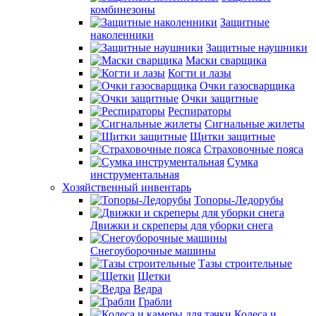
комбинезоны
Защитные
наколенники
Защитные наушники
Маски сварщика
Когти и лазы
Очки газосварщика
Очки защитные
Респираторы
Сигнальные жилеты
Щитки защитные
Страховочные пояса
Сумка
инструментальная
Хозяйственный инвентарь
Топоры-Ледорубы
Движки и скреперы для уборки снега
Снегоуборочные машины
Тазы строительные
Щетки
Ведра
Грабли
Колеса и