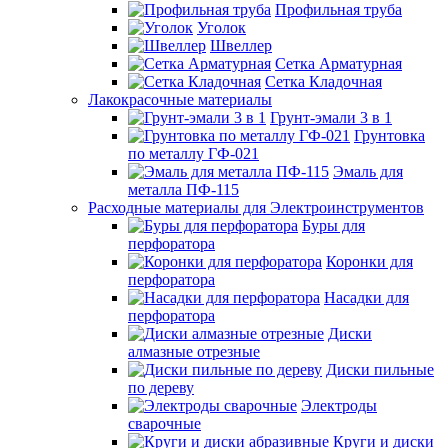
Профильная труба
Уголок
Швеллер
Сетка Арматурная
Сетка Кладочная
Лакокрасочные материалы
Грунт-эмали 3 в 1
Грунтовка
по металлу ГФ-021
Эмаль для
металла ПФ-115
Расходные материалы для Электроинструментов
Буры для
перфоратора
Коронки для
перфоратора
Насадки для
перфоратора
Диски
алмазные отрезные
Диски пильные
по дереву
Электроды
сварочные
Круги и диски