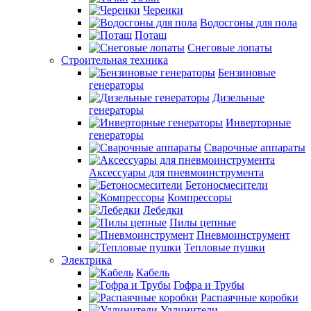
Черенки
Водосгоны для пола
Поташ
Снеговые лопаты
Строительная техника
Бензиновые
генераторы
Дизельные
генераторы
Инверторные
генераторы
Сварочные аппараты
Аксессуары для пневмоинструмента
Бетоносмесители
Компрессоры
Лебедки
Пилы цепные
Пневмоинструмент
Тепловые пушки
Электрика
Кабель
Гофра и Трубы
Распаячные коробки
Удлинители