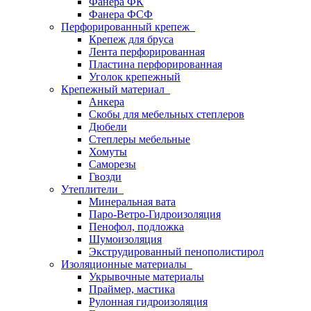
Фанера ФК
Фанера ФСФ
Перфорированный крепеж
Крепеж для бруса
Лента перфорированная
Пластина перфорированная
Уголок крепежный
Крепежный материал
Анкера
Скобы для мебельных степлеров
Дюбели
Степлеры мебельные
Хомуты
Саморезы
Гвозди
Утеплители
Минеральная вата
Паро-Ветро-Гидроизоляция
Пенофол, подложка
Шумоизоляция
Экструдированный пенополистирол
Изоляционные материалы
Укрывочные материалы
Праймер, мастика
Рулонная гидроизоляция