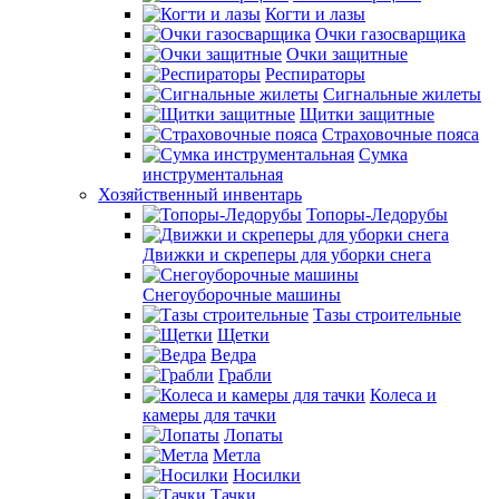
Когти и лазы
Очки газосварщика
Очки защитные
Респираторы
Сигнальные жилеты
Щитки защитные
Страховочные пояса
Сумка
инструментальная
Хозяйственный инвентарь
Топоры-Ледорубы
Движки и скреперы для уборки снега
Снегоуборочные машины
Тазы строительные
Щетки
Ведра
Грабли
Колеса и
камеры для тачки
Лопаты
Метла
Носилки
Тачки