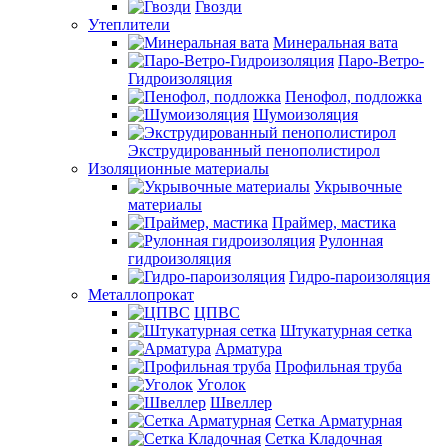
Гвозди
Утеплители
Минеральная вата
Паро-Ветро-
Гидроизоляция
Пенофол, подложка
Шумоизоляция
Экструдированный пенополистирол
Изоляционные материалы
Укрывочные
материалы
Праймер, мастика
Рулонная
гидроизоляция
Гидро-пароизоляция
Металлопрокат
ЦПВС
Штукатурная сетка
Арматура
Профильная труба
Уголок
Швеллер
Сетка Арматурная
Сетка Кладочная