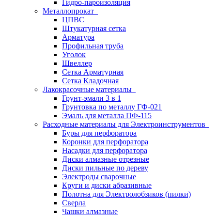
Гидро-пароизоляция
Металлопрокат
ЦПВС
Штукатурная сетка
Арматура
Профильная труба
Уголок
Швеллер
Сетка Арматурная
Сетка Кладочная
Лакокрасочные материалы
Грунт-эмали 3 в 1
Грунтовка по металлу ГФ-021
Эмаль для металла ПФ-115
Расходные материалы для Электроинструментов
Буры для перфоратора
Коронки для перфоратора
Насадки для перфоратора
Диски алмазные отрезные
Диски пильные по дереву
Электроды сварочные
Круги и диски абразивные
Полотна для Электролобзиков (пилки)
Сверла
Чашки алмазные