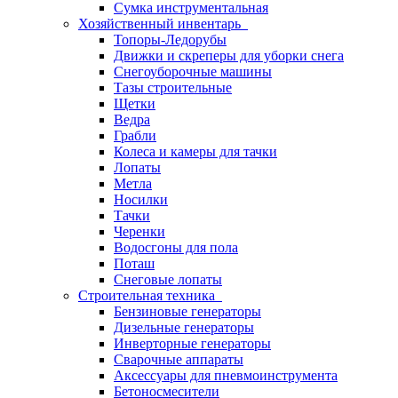
Сумка инструментальная
Хозяйственный инвентарь
Топоры-Ледорубы
Движки и скреперы для уборки снега
Снегоуборочные машины
Тазы строительные
Щетки
Ведра
Грабли
Колеса и камеры для тачки
Лопаты
Метла
Носилки
Тачки
Черенки
Водосгоны для пола
Поташ
Снеговые лопаты
Строительная техника
Бензиновые генераторы
Дизельные генераторы
Инверторные генераторы
Сварочные аппараты
Аксессуары для пневмоинструмента
Бетоносмесители