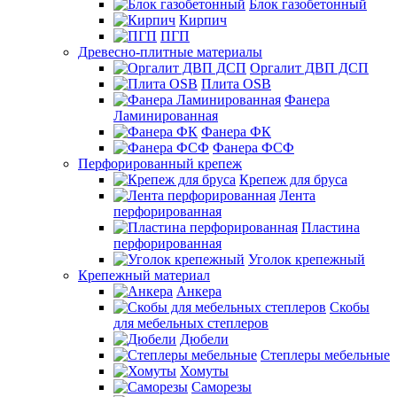
Блок газобетонный
Кирпич
ПГП
Древесно-плитные материалы
Оргалит ДВП ДСП
Плита OSB
Фанера
Ламинированная
Фанера ФК
Фанера ФСФ
Перфорированный крепеж
Крепеж для бруса
Лента
перфорированная
Пластина
перфорированная
Уголок крепежный
Крепежный материал
Анкера
Скобы
для мебельных степлеров
Дюбели
Степлеры мебельные
Хомуты
Саморезы