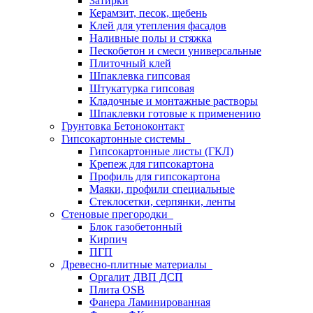
Затирки
Керамзит, песок, щебень
Клей для утепления фасадов
Наливные полы и стяжка
Пескобетон и смеси универсальные
Плиточный клей
Шпаклевка гипсовая
Штукатурка гипсовая
Кладочные и монтажные растворы
Шпаклевки готовые к применению
Грунтовка Бетоноконтакт
Гипсокартонные системы
Гипсокартонные листы (ГКЛ)
Крепеж для гипсокартона
Профиль для гипсокартона
Маяки, профили специальные
Стеклосетки, серпянки, ленты
Стеновые прегородки
Блок газобетонный
Кирпич
ПГП
Древесно-плитные материалы
Оргалит ДВП ДСП
Плита OSB
Фанера Ламинированная